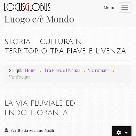
Menu
Toggl
navig
Luogo e/è Mondo
STORIA E CULTURA NEL
TERRITORIO TRA PIAVE E LIVENZA
Sei qui:
Home
Tra Piave e Livenza
Vie romane
Vie d'acqua
LA VIA FLUVIALE ED
ENDOLITORANEA
Scritto da
Adriano Miolli