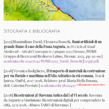
Sitografia e bibliografia
[2023] Massimiliano David, Eleonora Rossetti,
Rami artificiali di un
grande fiume: il caso della Fossa Augusta
, in
IX Ciclo di Studi
Medievali - Atti del Convegno 6-7 giugno 2023 Firenze
, NUME
Gruppo di Ricerca sul Medioevo Latino, Firenze. 2023, pp. 92-99 |
academia.edu/104275143/NUME2023_David_Rossetti
|
Leggi pdf
[2018] Veronica Rodighiero,
Il trasporto di materiali da costruzione
per via fluviale e marittima nell’Alto Adriatico in etá romana
, Tesi di
laurea, UniPd, 2017-2018, Relatore: prof. Maria Stella Busana,
collegamento interrotto
dott. Caterina Previato |
academia.edu/38191430
[2018]
Ricostruzioni 3D Ravenna Antica dal I al VI secolo
. Ravenna
da Augusto a Giustiniano: Ricostruzioni digitali per comprendere la
città, 22/9/2018, «Museo TAMO di Ravenna» |