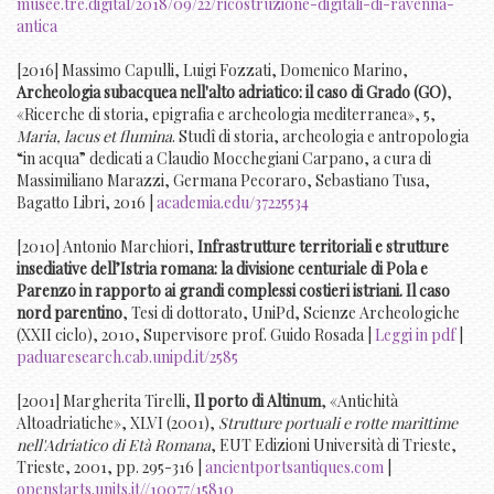
musee.tre.digital/2018/09/22/ricostruzione-digitali-di-ravenna-
antica
[2016] Massimo Capulli, Luigi Fozzati, Domenico Marino,
Archeologia subacquea nell'alto adriatico: il caso di Grado (GO)
,
«Ricerche di storia, epigrafia e archeologia mediterranea», 5,
Maria, lacus et flumina
. Studî di storia, archeologia e antropologia
“in acqua” dedicati a Claudio Mocchegiani Carpano, a cura di
Massimiliano Marazzi, Germana Pecoraro, Sebastiano Tusa,
Bagatto Libri, 2016 |
academia.edu/37225534
[2010] Antonio Marchiori,
Infrastrutture territoriali e strutture
insediative dell’Istria romana: la divisione centuriale di Pola e
Parenzo in rapporto ai grandi complessi costieri istriani. Il caso
nord parentino
, Tesi di dottorato, UniPd, Scienze Archeologiche
(XXII ciclo), 2010, Supervisore prof. Guido Rosada |
Leggi in pdf
|
paduaresearch.cab.unipd.it/2585
[2001] Margherita Tirelli,
Il porto di Altinum
, «Antichità
Altoadriatiche», XLVI (2001),
Strutture portuali e rotte marittime
nell'Adriatico di Età Romana
, EUT Edizioni Università di Trieste,
Trieste, 2001, pp. 295-316 |
ancientportsantiques.com
|
openstarts.units.it//10077/15810