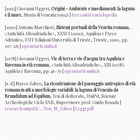
[1992] Giovanni Uggeri,
Origini - Ambiente e insediamenti: la laguna
e il mare
, Storia di Venezia (1992) |
treccani.it/enciclopedia
[1990] Antonio Marchiori,
Sistemi portuali della Venetia romana
,
«Antichità Altoadriatiche», XXXVI (1990), Aquileia e l'Arco
Adriatico, EUT Edizioni Università di Trieste, Trieste, 1990, pp.
197-225 |
openstarts.units.it
[1978] Giovanni Uggeri,
Vie di terra e vie d'acqua tra Aquileia e
Ravenna in età romana
, «Antichità Altoadriatiche», XIII (1978).
Aquileia e Ravenna, pp. 45-79 |
openstarts.units.it
[s. d.] Marco Zabeo,
La ricostruzione del paesaggio antropico di età
romana in siti a morfologie variabili: la laguna di Venezia da
Brundulum ad Equilum
, Tesi di dottorato, UniPd, Scienze
Archeologiche Ciclo XXII, Supervisore prof. Guido Rosada |
research.unipd.it/.../Tesi_M_Zabeo
|
Leggi pdf