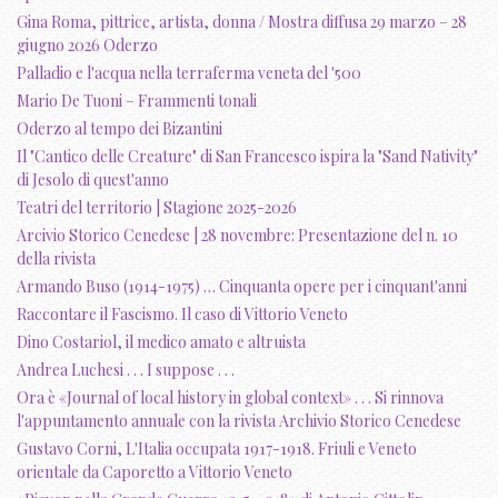
Gina Roma, pittrice, artista, donna / Mostra diffusa 29 marzo – 28
giugno 2026 Oderzo
Palladio e l'acqua nella terraferma veneta del '500
Mario De Tuoni – Frammenti tonali
Oderzo al tempo dei Bizantini
Il "Cantico delle Creature" di San Francesco ispira la "Sand Nativity"
di Jesolo di quest'anno
Teatri del territorio | Stagione 2025-2026
Arcivio Storico Cenedese | 28 novembre: Presentazione del n. 10
della rivista
Armando Buso (1914-1975) … Cinquanta opere per i cinquant'anni
Raccontare il Fascismo. Il caso di Vittorio Veneto
Dino Costariol, il medico amato e altruista
Andrea Luchesi . . . I suppose . . .
Ora è «Journal of local history in global context» . . . Si rinnova
l'appuntamento annuale con la rivista Archivio Storico Cenedese
Gustavo Corni, L'Italia occupata 1917-1918. Friuli e Veneto
orientale da Caporetto a Vittorio Veneto