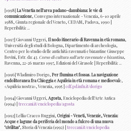
[1998]
La Venetia nell'area padano-danubiana: le vie di
comunicazione
, Convegno internazionale - Venezia, 6-10 aprile
1988, Giunta regionale del Veneto, CEDAM, Padova, 1990 |
Reperibilità: ...
[1997] Giovanni Uggeri,
Il nodo itinerario di Ravenna in età romana
,
Università degli studi di Bologna, Dipartimento di archeologia,
Centro per lo studio delle antichità ravennati e bizantine Giuseppe
Bovini, Estr. da: 43.
Corso di cultura sull'arte ravennate e bizantina
,
Ravenna, 22-26 marzo 1997, Edizioni del Girasole | Reperibilità: ...
[1996] Wladimiro Dorigo,
Per flumina et fossas. La navigazione
endolitoranea fra Chioggia e Aquileia in età romana e medioeval
e,
«Aquileia nostra», Venezia, 1995 |
cdf.pd.infn.it/dorigo
[1994] Giovanni Uggeri,
Agosta
, Enciclopedia dell'Arte Antica
(1994) |
treccani.it/enciclopedia/agosta
[1992] Lellia Cracco Ruggini,
Origini - Veneti, Venezie, Venezia:
Acque e lagune da periferia del mondo a fulcro di una nuova
"civilitas"
, Storia di Venezia (1992) |
treccani.it/enciclopedia