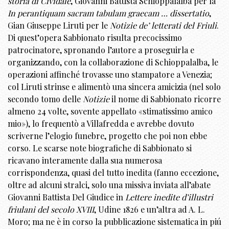
storia di Cividale
, Giovanni Battista Schioppalalba per la
In perantiquam sacram tabulam graecam … dissertatio
,
Gian Giuseppe Liruti per le
Notizie de’ letterati del Friuli
.
Di quest’opera Sabbionato risulta precocissimo
patrocinatore, spronando l’autore a proseguirla e
organizzando, con la collaborazione di Schioppalalba, le
operazioni affinché trovasse uno stampatore a Venezia;
col Liruti strinse e alimentò una sincera amicizia (nel solo
secondo tomo delle
Notizie
il nome di Sabbionato ricorre
almeno 24 volte, sovente appellato «stimatissimo amico
mio»), lo frequentò a Villafredda e avrebbe dovuto
scriverne l’elogio funebre, progetto che poi non ebbe
corso. Le scarse note biografiche di Sabbionato si
ricavano interamente dalla sua numerosa
corrispondenza, quasi del tutto inedita (fanno eccezione,
oltre ad alcuni stralci, solo una missiva inviata all’abate
Giovanni Battista Del Giudice in
Lettere inedite d’illustri
friulani del secolo XVIII
, Udine 1826 e un’altra ad A. L.
Moro; ma ne è in corso la pubblicazione sistematica in piú