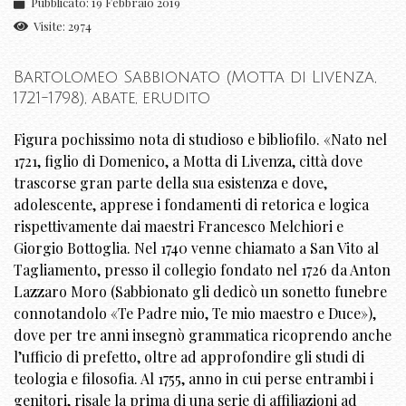
Pubblicato: 19 Febbraio 2019
Visite: 2974
Bartolomeo Sabbionato (Motta di Livenza,
1721-1798), abate, erudito
Figura pochissimo nota di studioso e bibliofilo. «Nato nel
1721, figlio di Domenico, a Motta di Livenza, città dove
trascorse gran parte della sua esistenza e dove,
adolescente, apprese i fondamenti di retorica e logica
rispettivamente dai maestri Francesco Melchiori e
Giorgio Bottoglia. Nel 1740 venne chiamato a San Vito al
Tagliamento, presso il collegio fondato nel 1726 da Anton
Lazzaro Moro (Sabbionato gli dedicò un sonetto funebre
connotandolo «Te Padre mio, Te mio maestro e Duce»),
dove per tre anni insegnò grammatica ricoprendo anche
l’ufficio di prefetto, oltre ad approfondire gli studi di
teologia e filosofia. Al 1755, anno in cui perse entrambi i
genitori, risale la prima di una serie di affiliazioni ad