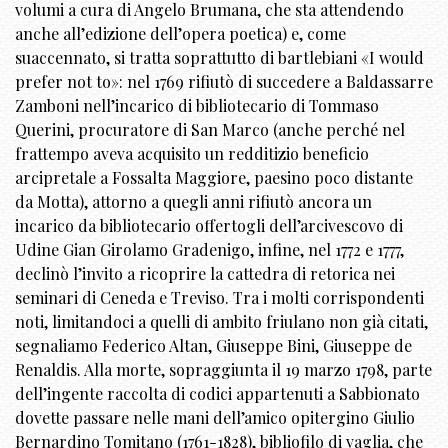
volumi a cura di Angelo Brumana, che sta attendendo
anche all’edizione dell’opera poetica) e, come
suaccennato, si tratta soprattutto di bartlebiani «I would
prefer not to»: nel 1769 rifiutò di succedere a Baldassarre
Zamboni nell’incarico di bibliotecario di Tommaso
Querini, procuratore di San Marco (anche perché nel
frattempo aveva acquisito un redditizio beneficio
arcipretale a Fossalta Maggiore, paesino poco distante
da Motta), attorno a quegli anni rifiutò ancora un
incarico da bibliotecario offertogli dell’arcivescovo di
Udine Gian Girolamo Gradenigo, infine, nel 1772 e 1777,
declinò l’invito a ricoprire la cattedra di retorica nei
seminari di Ceneda e Treviso. Tra i molti corrispondenti
noti, limitandoci a quelli di ambito friulano non già citati,
segnaliamo Federico Altan, Giuseppe Bini, Giuseppe de
Renaldis. Alla morte, sopraggiunta il 19 marzo 1798, parte
dell’ingente raccolta di codici appartenuti a Sabbionato
dovette passare nelle mani dell’amico opitergino Giulio
Bernardino Tomitano (1761-1828), bibliofilo di vaglia, che