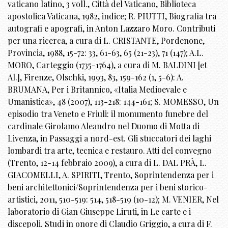
vaticano latino, 3 voll., Città del Vaticano, Biblioteca
apostolica Vaticana, 1982, indice; R. PIUTTI, Biografia tra
autografi e apografi, in Anton Lazzaro Moro. Contributi
per una ricerca, a cura di L. CRISTANTE, Pordenone,
Provincia, 1988, 15-72: 33, 61-63, 65 (21-23), 71 (147); A.L.
MORO, Carteggio (1735-1764), a cura di M. BALDINI [et
Al.], Firenze, Olschki, 1993, 83, 159-162 (1, 5-6): A.
BRUMANA, Per i Britannico, «Italia Medioevale e
Umanistica», 48 (2007), 113-218: 144-161; S. MOMESSO, Un
episodio tra Veneto e Friuli: il monumento funebre del
cardinale Girolamo Aleandro nel Duomo di Motta di
Livenza, in Passaggi a nord-est. Gli stuccatori dei laghi
lombardi tra arte, tecnica e restauro. Atti del convegno
(Trento, 12-14 febbraio 2009), a cura di L. DAL PRÀ, L.
GIACOMELLI, A. SPIRITI, Trento, Soprintendenza per i
beni architettonici/Soprintendenza per i beni storico-
artistici, 2011, 510-519: 514, 518-519 (10-12); M. VENIER, Nel
laboratorio di Gian Giuseppe Liruti, in Le carte e i
discepoli. Studi in onore di Claudio Griggio, a cura di F.