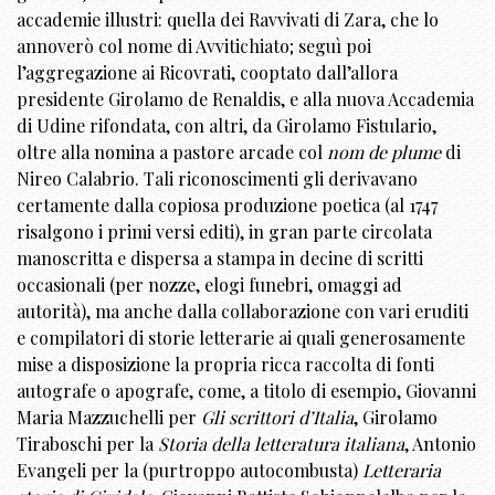
accademie illustri: quella dei Ravvivati di Zara, che lo
annoverò col nome di Avvitichiato; seguì poi
l’aggregazione ai Ricovrati, cooptato dall’allora
presidente Girolamo de Renaldis, e alla nuova Accademia
di Udine rifondata, con altri, da Girolamo Fistulario,
oltre alla nomina a pastore arcade col
nom de plume
di
Nireo Calabrio. Tali riconoscimenti gli derivavano
certamente dalla copiosa produzione poetica (al 1747
risalgono i primi versi editi), in gran parte circolata
manoscritta e dispersa a stampa in decine di scritti
occasionali (per nozze, elogi funebri, omaggi ad
autorità), ma anche dalla collaborazione con vari eruditi
e compilatori di storie letterarie ai quali generosamente
mise a disposizione la propria ricca raccolta di fonti
autografe o apografe, come, a titolo di esempio, Giovanni
Maria Mazzuchelli per
Gli scrittori d’Italia
, Girolamo
Tiraboschi per la
Storia della letteratura italiana
, Antonio
Evangeli per la (purtroppo autocombusta)
Letteraria