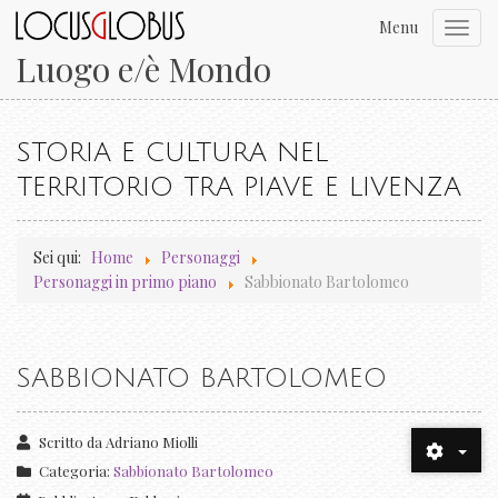
Menu
Toggl
navig
Luogo e/è Mondo
STORIA E CULTURA NEL
TERRITORIO TRA PIAVE E LIVENZA
Sei qui:
Home
Personaggi
Personaggi in primo piano
Sabbionato Bartolomeo
SABBIONATO BARTOLOMEO
Scritto da
Adriano Miolli
Categoria:
Sabbionato Bartolomeo