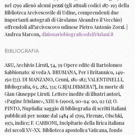
nel 1799 alienò alcuni pezzi (gli attuali codici 187-193 della
Biblioteca Arcivescovile di Udine, comprendenti due
importanti autografi di Girolamo Aleandro il Vecchio)
offrendoli all’arcivescovo udinese Pietro Antonio Zorzi. |
Andrea Marcon,
dizionariobiograficodeifriulani.it
Bibliografia
ASU, Archivio Liruti, 54, 39 Opere edite di Bartolomeo
Sabbionato: si veda A. BRUMANA, Per i Britannico, 149-
150 (72). DI MANZANO, Cenni, 181-182; VALENTINELLI,
Bibliografia, 63, 282, 331; G.B[ALDISSERA?], In morte di
Gian Giuseppe Liruti. Lettere inedite di illustri autori,
«Pagine friulane», XIII/6 (1900), 90-94: 90, 92 (1); O.
PINTO, Nuptialia: saggio di bibliografia di scritti italiani
pubblicati per nozze dal 1484 al 1799, Firenze, Olschki,
1971, indice; F. CARBONI, Incipitario della lirica italiana
dei secoli XV-XX. Biblioteca apostolica Vaticana, fondo