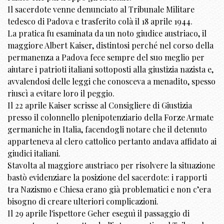
Il sacerdote venne denunciato al Tribunale Militare
tedesco di Padova e trasferito colà il 18 aprile 1944.
La pratica fu esaminata da un noto giudice austriaco, il
maggiore Albert Kaiser, distintosi perché nel corso della
permanenza a Padova fece sempre del suo meglio per
aiutare i patrioti italiani sottoposti alla giustizia nazista e,
avvalendosi delle leggi che conosceva a menadito, spesso
riuscì a evitare loro il peggio.
Il 22 aprile Kaiser scrisse al Consigliere di Giustizia
presso il colonnello plenipotenziario della Forze Armate
germaniche in Italia, facendogli notare che il detenuto
apparteneva al clero cattolico pertanto andava affidato ai
giudici italiani.
Stavolta al maggiore austriaco per risolvere la situazione
bastò evidenziare la posizione del sacerdote: i rapporti
tra Nazismo e Chiesa erano già problematici e non c’era
bisogno di creare ulteriori complicazioni.
Il 29 aprile l'ispettore Geher eseguì il passaggio di