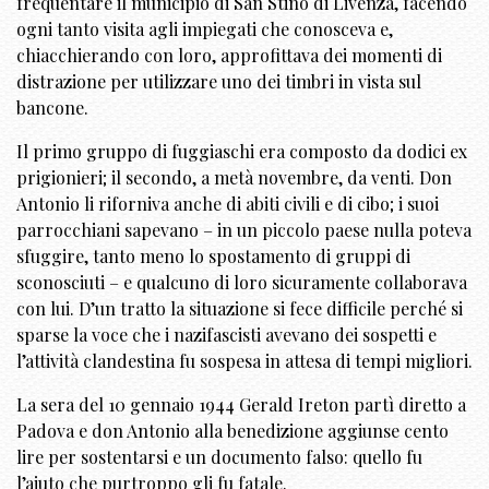
frequentare il municipio di San Stino di Livenza, facendo
ogni tanto visita agli impiegati che conosceva e,
chiacchierando con loro, approfittava dei momenti di
distrazione per utilizzare uno dei timbri in vista sul
bancone.
Il primo gruppo di fuggiaschi era composto da dodici ex
prigionieri; il secondo, a metà novembre, da venti. Don
Antonio li riforniva anche di abiti civili e di cibo; i suoi
parrocchiani sapevano – in un piccolo paese nulla poteva
sfuggire, tanto meno lo spostamento di gruppi di
sconosciuti – e qualcuno di loro sicuramente collaborava
con lui. D’un tratto la situazione si fece difficile perché si
sparse la voce che i nazifascisti avevano dei sospetti e
l’attività clandestina fu sospesa in attesa di tempi migliori.
La sera del 10 gennaio 1944 Gerald Ireton partì diretto a
Padova e don Antonio alla benedizione aggiunse cento
lire per sostentarsi e un documento falso: quello fu
l’aiuto che purtroppo gli fu fatale.