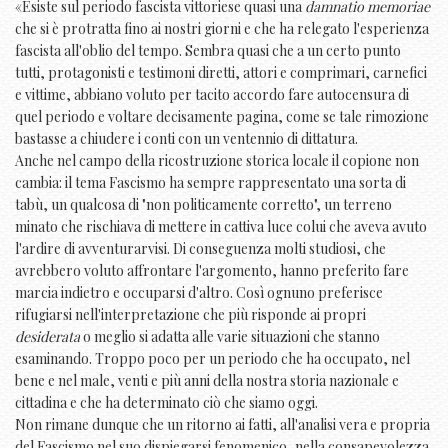
«Esiste sul periodo fascista vittoriese quasi una
damnatio memoriae
che si è protratta fino ai nostri giorni e che ha relegato l'esperienza
fascista all'oblio del tempo. Sembra quasi che a un certo punto
tutti, protagonisti e testimoni diretti, attori e comprimari, carnefici
e vittime, abbiano voluto per tacito accordo fare autocensura di
quel periodo e voltare decisamente pagina, come se tale rimozione
bastasse a chiudere i conti con un ventennio di dittatura.
Anche nel campo della ricostruzione storica locale il copione non
cambia: il tema Fascismo ha sempre rappresentato una sorta di
tabù, un qualcosa di "non politicamente corretto", un terreno
minato che rischiava di mettere in cattiva luce colui che aveva avuto
l'ardire di avventurarvisi. Di conseguenza molti studiosi, che
avrebbero voluto affrontare l'argomento, hanno preferito fare
marcia indietro e occuparsi d'altro. Così ognuno preferisce
rifugiarsi nell'interpretazione che più risponde ai propri
desiderata
o meglio si adatta alle varie situazioni che stanno
esaminando. Troppo poco per un periodo che ha occupato, nel
bene e nel male, venti e più anni della nostra storia nazionale e
cittadina e che ha determinato ciò che siamo oggi.
Non rimane dunque che un ritorno ai fatti, all'analisi vera e propria
del Fascismo nel suo dispiegarsi fenomenico, nella consapevolezza