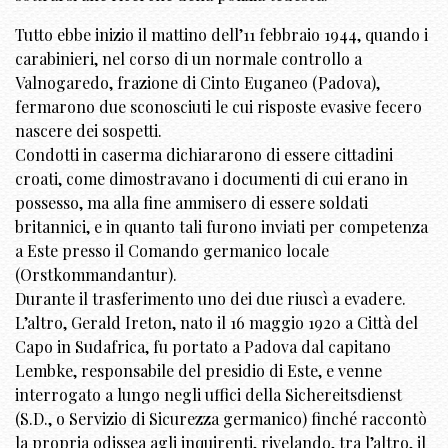
Tutto ebbe inizio il mattino dell’11 febbraio 1944, quando i
carabinieri, nel corso di un normale controllo a
Valnogaredo, frazione di Cinto Euganeo (Padova),
fermarono due sconosciuti le cui risposte evasive fecero
nascere dei sospetti.
Condotti in caserma dichiararono di essere cittadini
croati, come dimostravano i documenti di cui erano in
possesso, ma alla fine ammisero di essere soldati
britannici, e in quanto tali furono inviati per competenza
a Este presso il Comando germanico locale
(Orstkommandantur).
Durante il trasferimento uno dei due riuscì a evadere.
L’altro, Gerald Ireton, nato il 16 maggio 1920 a Città del
Capo in Sudafrica, fu portato a Padova dal capitano
Lembke, responsabile del presidio di Este, e venne
interrogato a lungo negli uffici della Sichereitsdienst
(S.D., o Servizio di Sicurezza germanico) finché raccontò
la propria odissea agli inquirenti, rivelando, tra l’altro, il