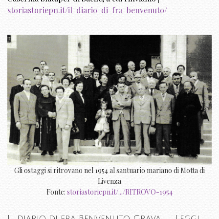
storiastoriepn.it/il-diario-di-fra-benvenuto/
Gli ostaggi si ritrovano nel 1954 al santuario mariano di Motta di
Livenza
Fonte:
storiastoriepn.it/.../RITROVO-1954
Il diario di fra Benvenuto Grava → Leggi