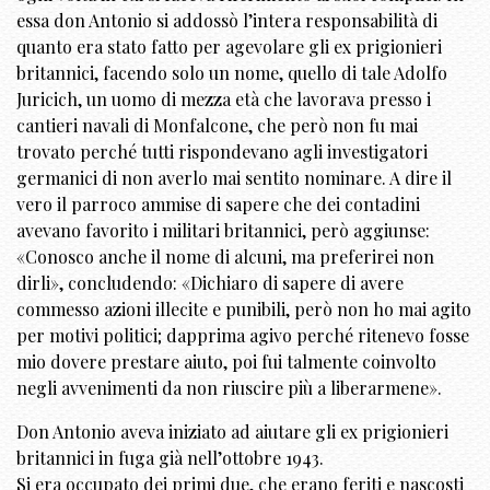
essa don Antonio si addossò l’intera responsabilità di
quanto era stato fatto per agevolare gli ex prigionieri
britannici, facendo solo un nome, quello di tale Adolfo
Juricich, un uomo di mezza età che lavorava presso i
cantieri navali di Monfalcone, che però non fu mai
trovato perché tutti rispondevano agli investigatori
germanici di non averlo mai sentito nominare. A dire il
vero il parroco ammise di sapere che dei contadini
avevano favorito i militari britannici, però aggiunse:
«Conosco anche il nome di alcuni, ma preferirei non
dirli», concludendo: «Dichiaro di sapere di avere
commesso azioni illecite e punibili, però non ho mai agito
per motivi politici; dapprima agivo perché ritenevo fosse
mio dovere prestare aiuto, poi fui talmente coinvolto
negli avvenimenti da non riuscire più a liberarmene».
Don Antonio aveva iniziato ad aiutare gli ex prigionieri
britannici in fuga già nell’ottobre 1943.
Si era occupato dei primi due, che erano feriti e nascosti