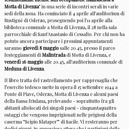
Motta di Livenza
" in una serie di incontri serali in varie
sedi della zona. Ha cominciato il 4 aprile all'auditorium di
Rustignè di Oderzo, proseguendo poi l'11 aprile alla
biblioteca comunale a Motta di Livenza, il 28 nella sala
parrocchiale di Sant'Anastasio di Cessalto. Per chi non ha
potuto ancora partecipare i prossimi appuntamenti
saranno
giovedì 8 maggio
salle 20.45, presso il parco
festeggiamenti di
Malintrada
di Motta di Livenza, e
venerdì 16 maggio
alle 20.45, all'auditorium comunale di
Meduna di Livenza
.
Il libro tratta del rastrellamento per rappresaglia che
l’esercito tedesco mette in opera il 15 settembre 1944 a
Ponte di Piave, Oderzo, Motta di Livenza e alcuni paesi
della Bassa friulana, prelevando - soprattutto fra gli
abitanti altolocati dei singoli paesi - cinquantaquattro
ostaggi che vengono imprigionati nelle prigioni della
caserma “Scipio Slataper” di Sacile. Vi resteranno per
dodici giorni, in angosciosa attesa che i partigiani della