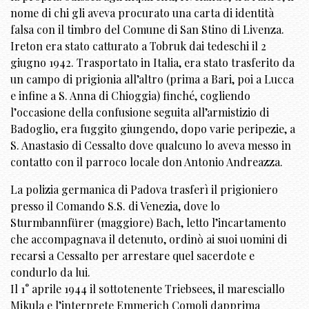
nome di chi gli aveva procurato una carta di identità
falsa con il timbro del Comune di San Stino di Livenza.
Ireton era stato catturato a Tobruk dai tedeschi il 2
giugno 1942. Trasportato in Italia, era stato trasferito da
un campo di prigionia all’altro (prima a Bari, poi a Lucca
e infine a S. Anna di Chioggia) finché, cogliendo
l’occasione della confusione seguita all’armistizio di
Badoglio, era fuggito giungendo, dopo varie peripezie, a
S. Anastasio di Cessalto dove qualcuno lo aveva messo in
contatto con il parroco locale don Antonio Andreazza.
La polizia germanica di Padova trasferì il prigioniero
presso il Comando S.S. di Venezia, dove lo
Sturmbannfürer (maggiore) Bach, letto l’incartamento
che accompagnava il detenuto, ordinò ai suoi uomini di
recarsi a Cessalto per arrestare quel sacerdote e
condurlo da lui.
Il 1° aprile 1944 il sottotenente Triebsees, il maresciallo
Mikula e l’interprete Emmerich Comoli dapprima