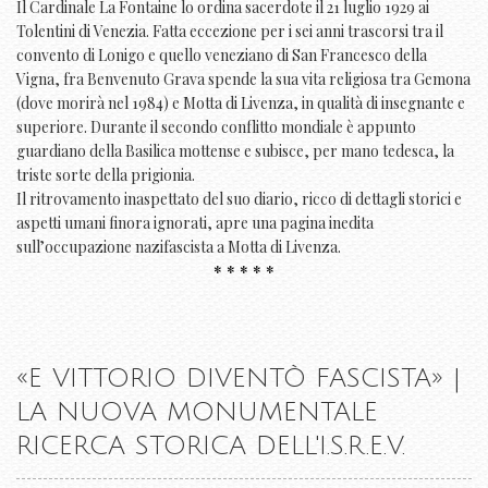
Il Cardinale La Fontaine lo ordina sacerdote il 21 luglio 1929 ai
Tolentini di Venezia. Fatta eccezione per i sei anni trascorsi tra il
convento di Lonigo e quello veneziano di San Francesco della
Vigna, fra Benvenuto Grava spende la sua vita religiosa tra Gemona
(dove morirà nel 1984) e Motta di Livenza, in qualità di insegnante e
superiore. Durante il secondo conflitto mondiale è appunto
guardiano della Basilica mottense e subisce, per mano tedesca, la
triste sorte della prigionia.
Il ritrovamento inaspettato del suo diario, ricco di dettagli storici e
aspetti umani finora ignorati, apre una pagina inedita
sull’occupazione nazifascista a Motta di Livenza.
* * * * *
«E VITTORIO DIVENTÒ FASCISTA» |
LA NUOVA MONUMENTALE
RICERCA STORICA DELL'I.S.R.E.V.