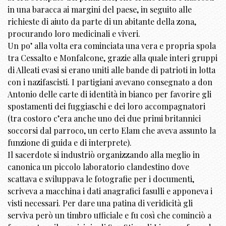
in una baracca ai margini del paese, in seguito alle
richieste di aiuto da parte di un abitante della zona,
procurando loro medicinali e viveri.
Un po’ alla volta era cominciata una vera e propria spola
tra Cessalto e Monfalcone, grazie alla quale interi gruppi
di Alleati evasi si erano uniti alle bande di patrioti in lotta
con i nazifascisti. I partigiani avevano consegnato a don
Antonio delle carte di identità in bianco per favorire gli
spostamenti dei fuggiaschi e dei loro accompagnatori
(tra costoro c’era anche uno dei due primi britannici
soccorsi dal parroco, un certo Elam che aveva assunto la
funzione di guida e di interprete).
Il sacerdote si industriò organizzando alla meglio in
canonica un piccolo laboratorio clandestino dove
scattava e sviluppava le fotografie per i documenti,
scriveva a macchina i dati anagrafici fasulli e apponeva i
visti necessari. Per dare una patina di veridicità gli
serviva però un timbro ufficiale e fu così che cominciò a