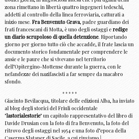
zona rimettano in libertà quattro ingegneri tedeschi,
addetti al controllo della linea ferroviaria, catturati a
inizio mese.
Fra Benvenuto Grava
, padre guardiano dei
frati francescani di Motta, è uno degli ostaggi e
redige
un diario scrupoloso di quella detenzione
. Riportando
giorno per giorno tutto ciò che accadde, il frate lascia un
documento storico fondamentale per comprendere le
ansie e le paure che si vivevano nel territorio
dell’Opitergino-Mottense durante la guerra, con le
nefandezze dei nazifascisti a far sempre da macabro
sfondo.
* * * * *
Giacinto Bevilacqua, titolare delle edizioni Alba, ha inviato
al blog degli storici del Friuli occidentale
"
lastorialestorie
" un capitolo rappresentativo del libro di
Davide Drusian con la foto di fra Benvenuto, la foto del
ritrovo degli ostaggi nel 1954 e una foto d’epoca della
Caserma Slataper di Sacile, a cui rinviamo |