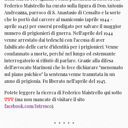
Federico Maistrello ha curato sulla figura di Don Antonio
Andreazza, parroco di S. Anastasio di Cessalto e la sorte
che lo portò dal carcere al manicomio (aprile 1944 -
aprile 1945) per essersi prodigato per salvare il maggior
numero di prigionieri di guerra. Nell'aprile del 1944
venne arrestato dai tedeschi con l'accusa di aver
falsificato delle carte d'identità per i prigionieri. Venne
condannato a morte, perché nel lungo ed estenuante
interrogatorio si rifiutò di parlare. Grazie alla difesa
dell'avvocato Marinoni che lo fece dichiarare "menomato
sul piano psichico" la sentenza venne tramutata in un
anno di prigionia. Fu liberato nell'aprile del 1945.
Potete leggere la ricerca di Federico Maistrello qui sotto
∇∇∇
(ma non mancate di visitare il sito
facebook.com/Istresco
).
* * * * *