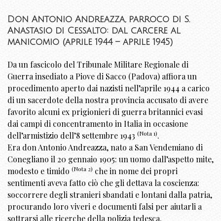
Don Antonio Andreazza, parroco di S.
Anastasio di Cessalto: dal carcere al
manicomio (aprile 1944 – aprile 1945)
Da un fascicolo del Tribunale Militare Regionale di
Guerra insediato a Piove di Sacco (Padova) affiora un
procedimento aperto dai nazisti nell’aprile 1944 a carico
di un sacerdote della nostra provincia accusato di avere
favorito alcuni ex prigionieri di guerra britannici evasi
dai campi di concentramento in Italia in occasione
(Nota 1)
dell’armistizio dell’8 settembre 1943
.
Era don Antonio Andreazza, nato a San Vendemiano di
Conegliano il 20 gennaio 1905: un uomo dall’aspetto mite,
(Nota 2)
modesto e timido
che in nome dei propri
sentimenti aveva fatto ciò che gli dettava la coscienza:
soccorrere degli stranieri sbandati e lontani dalla patria,
procurando loro viveri e documenti falsi per aiutarli a
sottrarsi alle ricerche della polizia tedesca.