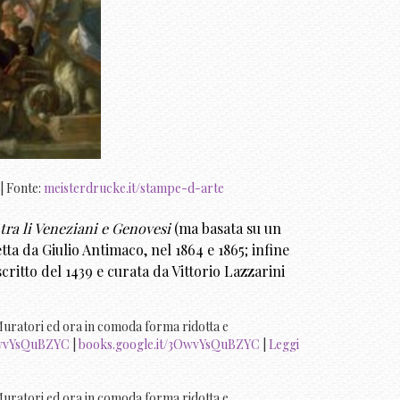
| Fonte:
meisterdrucke.it/stampe-d-arte
tra li Veneziani e Genovesi
(ma basata su un
etta da Giulio Antimaco, nel 1864 e 1865; infine
critto del 1439 e curata da Vittorio Lazzarini
Muratori ed ora in comoda forma ridotta e
OwvYsQuBZYC
|
books.google.it/3OwvYsQuBZYC
|
Leggi
Muratori ed ora in comoda forma ridotta e