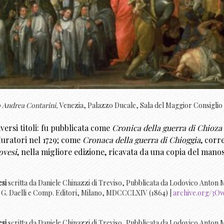
o Andrea Contarini,
Venezia, Palazzo Ducale, Sala del Maggior Consiglio 
iversi titoli: fu pubblicata come
Cronica della guerra di Chioza 
uratori nel 1729; come
Cronaca della guerra di Chioggia
, corr
ovesi
, nella migliore edizione, ricavata da una copia del manos
esi
scritta da Daniele Chinazzi di Treviso, Pubblicata da Lodovico Anton 
, G. Daelli e Comp. Editori, Milano, MDCCCLXIV (1864) |
archive.org/3
esi
scritta da Daniele Chinazzi di Treviso, Pubblicata da Lodovico Anton 