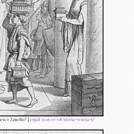
anesco Zanotto? |
veja.it/2015/07/08/storia-veneta-57