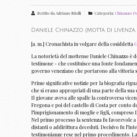
Scritto da
Adriano Miolli
Categoria:
Chinazzo Da
Daniele Chinazzo (Motta di Livenza, m
[a. m.] Cronachista in volgare della cosiddetta
G
La notorietà del mottense Daniele Chinazzo è dov
testimone - che costituisce una fonte fondamenta
governo veneziano che portarono alla vittoria 
Prime significative notizie per la biografia rigu
che si erano appropriati di una parte della sua 
Il giovane aveva alle spalle la controversa vice
Fregona e poi del castello di Costa per conto d
l’imprigionamento di moglie e figli, compreso Dan
Nel primo processo la sentenza fu favorevole a 
distanti o addirittura deceduti. Decisivo fu l’in
testimonianze rese nel primo procedimento. La 