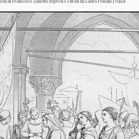
testi di Francesco Zanotto (ripresi e curati da Laura Poloni) | veja.it