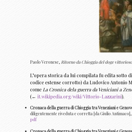
Paolo Veronese,
Ritorno da Chioggia del doge vittorios
L’opera storica da lui compilata fu edita sotto d
codice estense corrotto) da Ludovico Antonio M
come
La Cronica dela guerra da Veniciani a Zen
(←
it.wikipedia.org/wiki/Vittorio-Lazzarini
).
Cronaca della guerra di Chioggia tra Veneziani e Genov
diligentemente riveduta e corretta [da Giulio Antimaco]
pdf
Cronaca della guerra di Chioggia tra Veneziani e Genov