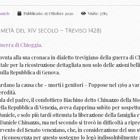
niele
Pubblicato: 15 Ottobre 2020
Visite: 2782
età del XIV secolo – Treviso, 1428)
uerra di Chioggia
.
uta alla sua cronaca in dialetto trevigiano della guerra di Chi
le per la ricostruzione dettagliata non solo delle azioni belli
sulla Repubblica di Genova.
ardano la causa che - morti i genitori – l’oppose nel 1369 a vari
eredità.
nda del padre, il condottiero Biachino detto Chinazzo della Mo
ella Repubblica di Venezia, aveva dapprima subìto per sospetto
iele, e solo più tardi ottenuta la liberazione della famiglia e 
Daniele Chinazzo, ma nel secondo si trovò in difficoltà a rip
tervento del Senato veneziano, che, in considerazione del suo s
riconoscenza per questo sostegno lo legò indissolubilmente a