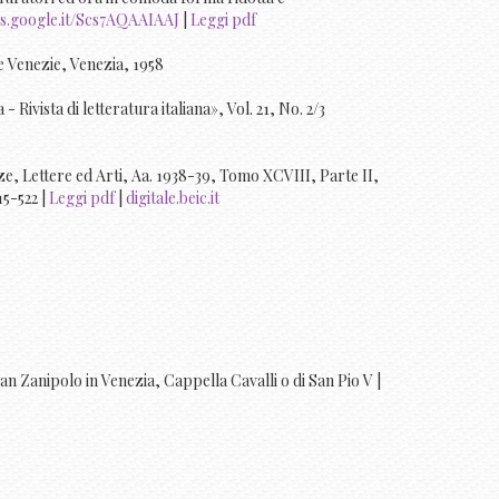
s.google.it/Scs7AQAAIAAJ
|
Leggi pdf
le Venezie, Venezia, 1958
ca - Rivista di letteratura italiana», Vol. 21, No. 2/3
enze, Lettere ed Arti, Aa. 1938-39, Tomo XCVIII, Parte II,
15-522 |
Leggi pdf
|
digitale.beic.it
San Zanipolo in Venezia, Cappella Cavalli o di San Pio V |