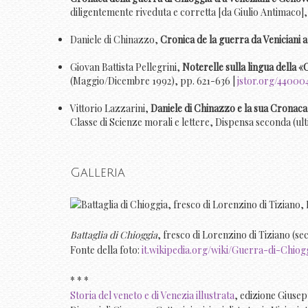
diligentemente riveduta e corretta [da Giulio Antimaco]
Daniele di Chinazzo,
Cronica de la guerra da Veniciani 
Giovan Battista Pellegrini,
Noterelle sulla lingua della 
(Maggio/Dicembre 1992), pp. 621-636 |
jstor.org/44000
Vittorio Lazzarini,
Daniele di Chinazzo e la sua Cronac
Classe di Scienze morali e lettere, Dispensa seconda (ult
Galleria
Battaglia di Chioggia
, fresco di Lorenzino di Tiziano (se
Fonte della foto:
it.wikipedia.org/wiki/Guerra-di-Chiog
* * *
Storia del veneto e di Venezia illustrata
, edizione Giuse