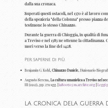
dalla sua cronaca.
Superati questi ostacoli, nel 1370 è al lavoro 
della spezieria "della Colonna" presso piazza de
testimone lo stesso Chinazzo.
Durante la guerra di Chioggia, in qualità di fun
a Treviso e nel 1383 ne ottenne la cittadinanza.
morì verso la fine del 1428.
Per saperne di più
Benjamin G. Kohl,
Chinazzo Daniele
, Dizionario Biografi
Augusto Serena,
La cultura umanistica a Treviso nel s
III (1912), pp. 279 sgg. |
ia800503.us.archive.org
|
Leggi 
LA CRONICA DELA GUERRA D