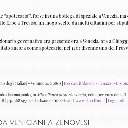
come “apotecario”, forse in una bottega di speziale a Venezia,
lle Erbe a Treviso, un luogo scelto da molti cittadini per stipu
zionario governativo era presente ora a Venezia, ora a Chioggi
 Citato ancora come apotecario, nel 1407 divenne uno dei Provvi
co degli Italiani - Volume 24 (1980) |
treccani.it/daniele-chinazzo-Dizion
ecolo decimoquinto
, in
Miscellanea di storia veneta
, edita per cura della R
pdf
| pp. 368 sgg. nell'edizione <
e
>E-test di
www.liberliber.it
|
Leggi pdf
A VENICIANI A ZENOVESI