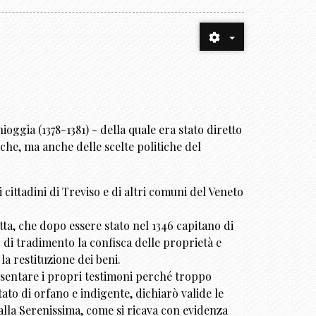
oggia (1378-1381) - della quale era stato diretto
che, ma anche delle scelte politiche del
 cittadini di Treviso e di altri comuni del Veneto
tta, che dopo essere stato nel 1346 capitano di
 di tradimento la confisca delle proprietà e
la restituzione dei beni.
resentare i propri testimoni perché troppo
tato di orfano e indigente, dichiarò valide le
lla Serenissima, come si ricava con evidenza