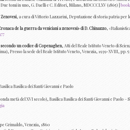
, Due tomi in uno, G. Daelli e C. Editori, Milano, MDCCCLXV (1865) |
book
a Zenovesi
, a cura di Vittorio Lazzarini, Deputazione di storia patria per 
«Cronaca de la guerra da veniciani a zenovesi» di D. Chinazzo
, «Italianisti
477
a secondo un codice di Copenaghen
, Atti del Reale Istituto Veneto di Sci
ima), Presso la sede del Reale Istituto Veneto, Venezia, 1939-XVIII, pp. 5
conda metà del XVI secolo), Basilica Basilica dei Santi Giovanni e Paolo – 
gia
ppe Grimaldo, Venezia, 1860