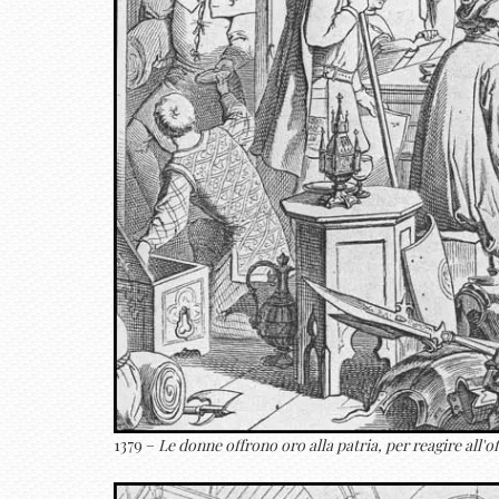
1379 –
Le donne offrono oro alla patria, per reagire all'