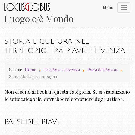
Menu
Toggl
navig
Luogo e/è Mondo
STORIA E CULTURA NEL
TERRITORIO TRA PIAVE E LIVENZA
Sei qui:
Home
Tra Piave e Livenza
Paesi del Piavon
Santa Maria di Campagna
Non ci sono articoli in questa categoria. Se si visualizzano
le sottocategorie, dovrebbero contenere degli articoli.
PAESI DEL PIAVE