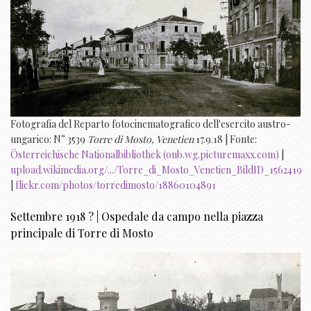
Fotografia del Reparto fotocinematografico dell'esercito austro-
ungarico: N° 3539
Torre di Mosto, Venetien
17.9.18 | Fonte:
Österreichische Nationalbibliothek (onb.wg.picturemaxx.com)
|
upload.wikimedia.org/.../Torre_di_Mosto_Venetien_BildID_1562419
|
flickr.com/photos/torredimosto/18860104891
Settembre 1918 ? | Ospedale da campo nella piazza
principale di Torre di Mosto