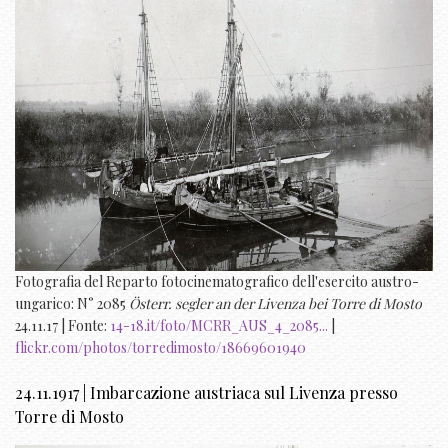
Fotografia del Reparto fotocinematografico dell'esercito austro-
ungarico: N° 2085
Österr. segler an der Livenza bei Torre di Mosto
24.11.17 | Fonte:
14-18.it/foto/MCRR_AUS_4_2085...
|
flickr.com/photos/torredimosto/18669601940
24.11.1917 | Imbarcazione austriaca sul Livenza presso
Torre di Mosto