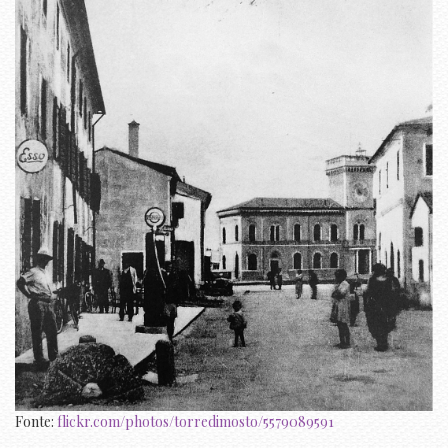
Fonte:
flickr.com/photos/torredimosto/5579089591