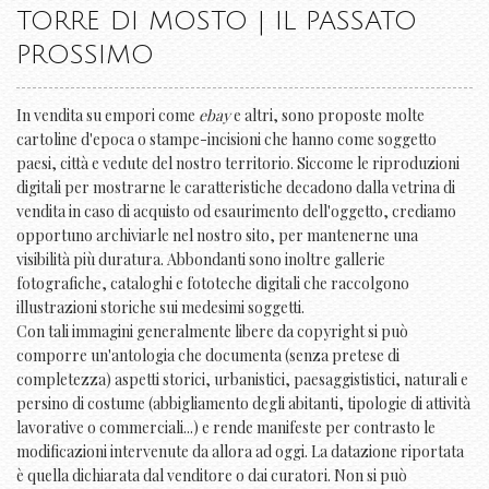
TORRE DI MOSTO | IL PASSATO
PROSSIMO
In vendita su empori come
ebay
e altri, sono proposte molte
cartoline d'epoca o stampe-incisioni che hanno come soggetto
paesi, città e vedute del nostro territorio. Siccome le riproduzioni
digitali per mostrarne le caratteristiche decadono dalla vetrina di
vendita in caso di acquisto od esaurimento dell'oggetto, crediamo
opportuno archiviarle nel nostro sito, per mantenerne una
visibilità più duratura. Abbondanti sono inoltre gallerie
fotografiche, cataloghi e fototeche digitali che raccolgono
illustrazioni storiche sui medesimi soggetti.
Con tali immagini generalmente libere da copyright si può
comporre un'antologia che documenta (senza pretese di
completezza) aspetti storici, urbanistici, paesaggististici, naturali e
persino di costume (abbigliamento degli abitanti, tipologie di attività
lavorative o commerciali...) e rende manifeste per contrasto le
modificazioni intervenute da allora ad oggi. La datazione riportata
è quella dichiarata dal venditore o dai curatori. Non si può