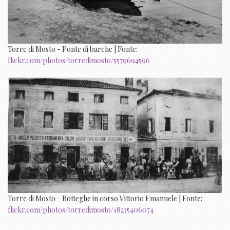
Torre di Mosto - Ponte di barche | Fonte:
flickr.com/photos/torredimosto/5579694596
Torre di Mosto - Botteghe in corso Vittorio Emanuele | Fonte:
flickr.com/photos/torredimosto/18235406074