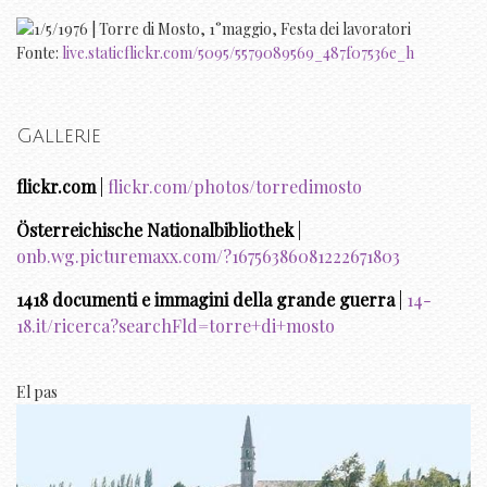
Fonte:
live.staticflickr.com/5095/5579089569_487f07536e_h
Gallerie
flickr.com
|
flickr.com/photos/torredimosto
Österreichische Nationalbibliothek
|
onb.wg.picturemaxx.com/?16756386081222671803
1418 documenti e immagini della grande guerra
|
14-
18.it/ricerca?searchFld=torre+di+mosto
El pas