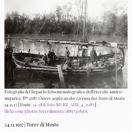
Fotografia del Reparto fotocinematografico dell'esercito austro-
ungarico: N* 2087
Österr. segler an der Livenza bei Torre di Mosto
24.11.17 | Fonte:
14-18.it/foto/MCRR_AUS_4_2087
|
flickr.com/photos/torredimosto/18857308365
24.11.1917 | Torre di Mosto