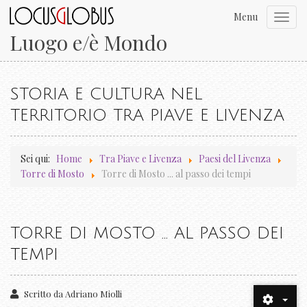
Menu
Toggl
navig
Luogo e/è Mondo
STORIA E CULTURA NEL
TERRITORIO TRA PIAVE E LIVENZA
Sei qui:
Home
Tra Piave e Livenza
Paesi del Livenza
Torre di Mosto
Torre di Mosto ... al passo dei tempi
TORRE DI MOSTO ... AL PASSO DEI
TEMPI
Scritto da
Adriano Miolli