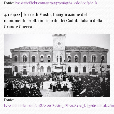
Fonte:
live.staticflickr.com/5229/5579089581_cd06c0f3de_k
4/11/1922 | Torre di Mosto, Inaugurazione del
monumento eretto in ricordo dei Caduti italiani della
Grande Guerra
Fonte:
live.staticflickr.com/5138/5579089561_a8b592847c_k
|
gedistatic.it/..