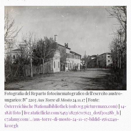
Fotografia del Reparto fotocinematografico dell'esercito austro-
ungarico: N° 2203
Aus Torre di Mosto
24.11.17 | Fonte:
Österreichische Nationalbibliothek (onb.wg.picturemaxx.com)
|
14-
18.it/foto
|
live.staticflickr.com/5453/18236707623_d05f30128b_h
|
c7.alamy.com/.../aus-torre-di-mosto-24-11-17-bildid-15612249-
kc0egh