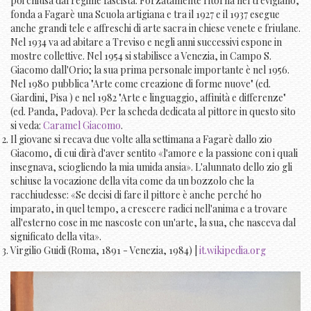
poi chiusa dal regime fascista. Forzatamente ritorna nel trevigiano,
fonda a Fagarè una Scuola artigiana e tra il 1927 e il 1937 esegue
anche grandi tele e affreschi di arte sacra in chiese venete e friulane.
Nel 1934 va ad abitare a Treviso e negli anni successivi espone in
mostre collettive. Nel 1954 si stabilisce a Venezia, in Campo S.
Giacomo dall'Orio; la sua prima personale importante è nel 1956.
Nel 1980 pubblica "Arte come creazione di forme nuove" (ed.
Giardini, Pisa ) e nel 1982 "Arte e linguaggio, affinità e differenze"
(ed. Panda, Padova). Per la scheda dedicata al pittore in questo sito
si veda:
Caramel Giacomo
.
Il giovane si recava due volte alla settimana a Fagarè dallo zio
Giacomo, di cui dirà d'aver sentito «l'amore e la passione con i quali
insegnava, sciogliendo la mia umida ansia». L'alunnato dello zio gli
schiuse la vocazione della vita come da un bozzolo che la
racchiudesse: «Se decisi di fare il pittore è anche perché ho
imparato, in quel tempo, a crescere radici nell'anima e a trovare
all'esterno cose in me nascoste con un'arte, la sua, che nasceva dal
significato della vita».
Virgilio Guidi (Roma, 1891 - Venezia, 1984) |
it.wikipedia.org