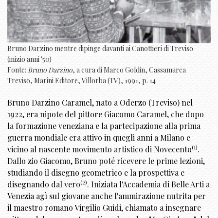
Bruno Darzino mentre dipinge davanti ai Canottieri di Treviso
(inizio anni '50)
Fonte:
Bruno Darzino
, a cura di Marco Goldin, Cassamarca
Treviso, Marini Editore, Villorba (TV), 1991, p. 14
Bruno Darzino Caramel, nato a Oderzo (Treviso) nel
1922, era nipote del pittore Giacomo Caramel, che dopo
la formazione veneziana e la partecipazione alla prima
guerra mondiale era attivo in quegli anni a Milano e
(1)
vicino al nascente movimento artistico di Novecento
.
Dallo zio Giacomo, Bruno poté ricevere le prime lezioni,
studiando il disegno geometrico e la prospettiva e
(2)
disegnando dal vero
. Iniziata l'Accademia di Belle Arti a
Venezia agì sul giovane anche l'ammirazione nutrita per
il maestro romano Virgilio Guidi, chiamato a insegnare