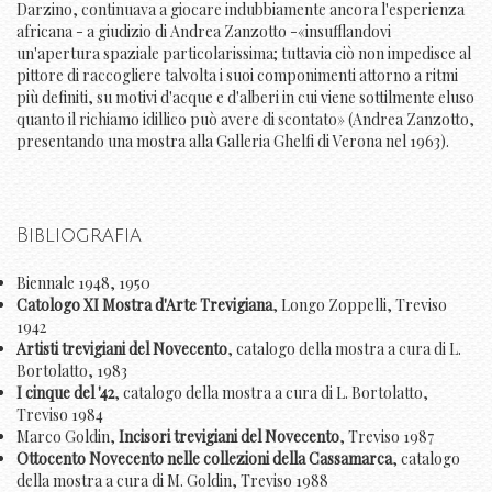
Darzino, continuava a giocare indubbiamente ancora l'esperienza
africana - a giudizio di Andrea Zanzotto -«insufflandovi
un'apertura spaziale particolarissima; tuttavia ciò non impedisce al
pittore di raccogliere talvolta i suoi componimenti attorno a ritmi
più definiti, su motivi d'acque e d'alberi in cui viene sottilmente eluso
quanto il richiamo idillico può avere di scontato» (Andrea Zanzotto,
presentando una mostra alla Galleria Ghelfi di Verona nel 1963).
Bibliografia
Biennale 1948, 1950
Catologo XI Mostra d'Arte Trevigiana
, Longo Zoppelli, Treviso
1942
Artisti trevigiani del Novecento
, catalogo della mostra a cura di L.
Bortolatto, 1983
I cinque del '42
, catalogo della mostra a cura di L. Bortolatto,
Treviso 1984
Marco Goldin,
Incisori trevigiani del Novecento
, Treviso 1987
Ottocento Novecento nelle collezioni della Cassamarca
, catalogo
della mostra a cura di M. Goldin, Treviso 1988