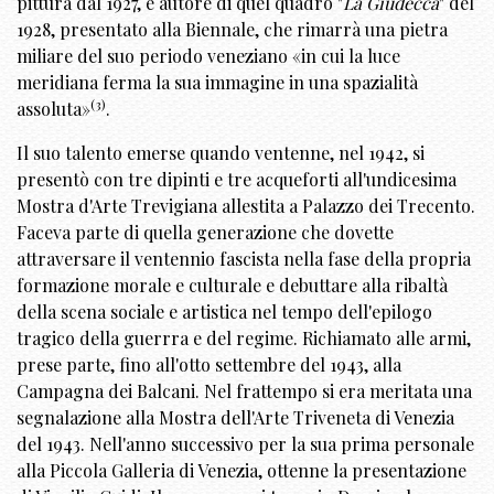
pittura dal 1927, e autore di quel quadro "
La Giudecca
" del
1928, presentato alla Biennale, che rimarrà una pietra
miliare del suo periodo veneziano «in cui la luce
meridiana ferma la sua immagine in una spazialità
(3)
assoluta»
.
Il suo talento emerse quando ventenne, nel 1942, si
presentò con tre dipinti e tre acqueforti all'undicesima
Mostra d'Arte Trevigiana allestita a Palazzo dei Trecento.
Faceva parte di quella generazione che dovette
attraversare il ventennio fascista nella fase della propria
formazione morale e culturale e debuttare alla ribaltà
della scena sociale e artistica nel tempo dell'epilogo
tragico della guerrra e del regime. Richiamato alle armi,
prese parte, fino all'otto settembre del 1943, alla
Campagna dei Balcani. Nel frattempo si era meritata una
segnalazione alla Mostra dell'Arte Triveneta di Venezia
del 1943. Nell'anno successivo per la sua prima personale
alla Piccola Galleria di Venezia, ottenne la presentazione