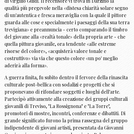
di Virgilio Guidi. Il recensore vi trova in Darzino la
qualità più pregevole nella «distesa chiarità solare segno
di un'autentica e fresca meraviglia con la quale il pittore
guarda alle cose e specialmente i paesaggi della sua terra
trevigiana» e preannuncia - certo comparando il timbro
del giovane alla «realtà tonale» della propria arte - che
quella pittura giovanile, ora tendente «alle estreme
risorse del colore», «acquisterà valore tonale e
costruttivo» via via che questo colore «un po' meglio
aderirà alla forma».
A guerra finita, fu subito dentro il fervore della rinascita
culturale post-bellica con sodalizi e progetti che si
proponevano di rifondare soggetti e luoghi dell'arte.
Partecipò attivamente alla creazione dei gruppi culturali
giovanili di Treviso, "La Rossignona" e "La Torre",
promotori di mostre, incontri, conferenze e dibattiti. Di
grande significato furono la prima rassegna del gruppo
indipendente di giovani artisti, presentata da Giovanni