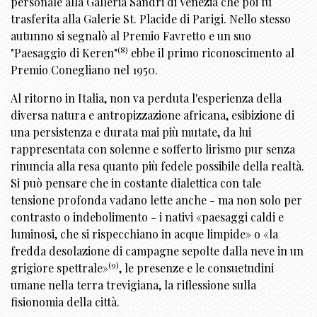
personale alla Galleria Sandri di Venezia che poi fu
trasferita alla Galerie St. Placide di Parigi. Nello stesso
autunno si segnalò al Premio Favretto e un suo
(8)
"Paesaggio di Keren"
ebbe il primo riconoscimento al
Premio Conegliano nel 1950.
Al ritorno in Italia, non va perduta l'esperienza della
diversa natura e antropizzazione africana, esibizione di
una persistenza e durata mai più mutate, da lui
rappresentata con solenne e sofferto lirismo pur senza
rinuncia alla resa quanto più fedele possibile della realtà.
Si può pensare che in costante dialettica con tale
tensione profonda vadano lette anche - ma non solo per
contrasto o indebolimento - i nativi «paesaggi caldi e
luminosi, che si rispecchiano in acque limpide» o «la
fredda desolazione di campagne sepolte dalla neve in un
(9)
grigiore spettrale»
, le presenze e le consuetudini
umane nella terra trevigiana, la riflessione sulla
fisionomia della città.