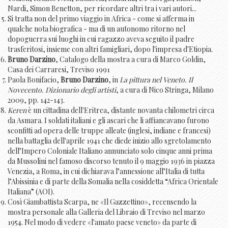
Nardi, Simon Benetton, per ricordare altri tra i vari autori...
Si tratta non del primo viaggio in Africa - come si afferma in
qualche nota biografica - ma di un autonomo ritorno nel
dopoguerra sui luoghi in cui ragazzo aveva seguito il padre
trasferitosi, insieme con altri famigliari, dopo l'impresa d'Etiopia.
Bruno Darzino
, Catalogo della mostra a cura di Marco Goldin,
Casa dei Carraresi, Treviso 1991
Paola Bonifacio,
Bruno Darzino
, in
La pittura nel Veneto. Il
Novecento. Dizionario degli artisti
, a cura di Nico Stringa, Milano
2009, pp. 142-143.
Keren
è un cittadina dell'Eritrea, distante novanta chilometri circa
da Asmara. I soldati italiani e gli ascari che li affiancavano furono
sconfitti ad opera delle truppe alleate (inglesi, indiane e francesi)
nella battaglia dell'aprile 1941 che diede inizio allo sgretolamento
dell’Impero Coloniale Italiano annunciato solo cinque anni prima
da Mussolini nel famoso discorso tenuto il 9 maggio 1936 in piazza
Venezia, a Roma, in cui dichiarava l’annessione all’Italia di tutta
l’Abissinia e di parte della Somalia nella cosiddetta “Africa Orientale
Italiana” (AOI).
Così Giambattista Scarpa, ne «Il Gazzettino», recensendo la
mostra personale alla Galleria del Libraio di Treviso nel marzo
1954. Nel modo di vedere «l'amato paese veneto» da parte di