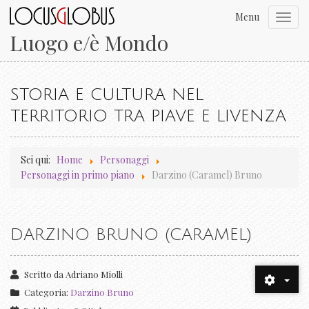
Menu
Toggl
navig
Luogo e/è Mondo
STORIA E CULTURA NEL
TERRITORIO TRA PIAVE E LIVENZA
Sei qui:
Home
Personaggi
Personaggi in primo piano
Darzino (Caramel) Bruno
DARZINO BRUNO (CARAMEL)
Scritto da
Adriano Miolli
Categoria:
Darzino Bruno