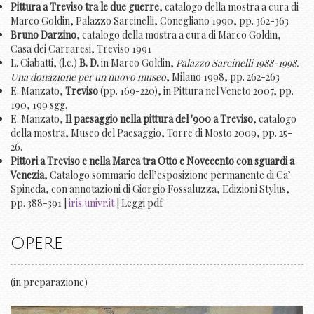
Pittura a Treviso tra le due guerre
, catalogo della mostra a cura di
Marco Goldin, Palazzo Sarcinelli, Conegliano 1990, pp. 362-363
Bruno Darzino
, catalogo della mostra a cura di Marco Goldin,
Casa dei Carraresi, Treviso 1991
L. Ciabatti, (l.c.)
B. D.
in Marco Goldin,
Palazzo Sarcinelli 1988-1998.
Una donazione per un nuovo museo
, Milano 1998, pp. 262-263
E. Manzato,
Treviso
(pp. 169-220), in Pittura nel Veneto 2007, pp.
190, 199 sgg.
E. Manzato,
Il paesaggio nella pittura del '900 a Treviso
, catalogo
della mostra, Museo del Paesaggio, Torre di Mosto 2009, pp. 25-
26.
Pittori a Treviso e nella Marca tra Otto e Novecento con sguardi a
Venezia
, Catalogo sommario dell’esposizione permanente di Ca’
Spineda, con annotazioni di Giorgio Fossaluzza, Edizioni Stylus,
pp. 388-391 |
iris.univr.it
| Leggi pdf
OPERE
(in preparazione)