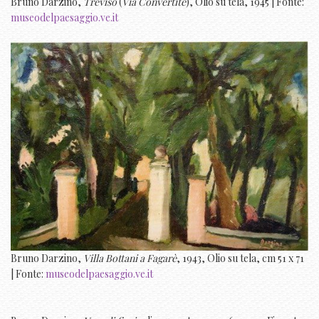
Bruno Darzino,
Treviso
(
Via Convertite
), Olio su tela, 1945 | Fonte:
museodelpaesaggio.ve.it
Bruno Darzino,
Villa Bottani a Fagarè
, 1943, Olio su tela, cm 51 x 71
| Fonte:
museodelpaesaggio.ve.it