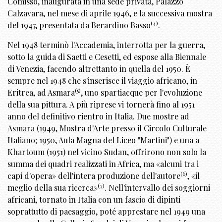
Comisso, inaugurata in una sede privata, Palazzo
Calzavara, nel mese di aprile 1946, e la successiva mostra
(4)
del 1947, presentata da Berardino Basso
.
Nel 1948 terminò l'Accademia, interrotta per la guerra,
sotto la guida di Saetti e Cesetti, ed espose alla Biennale
di Venezia, facendo altrettanto in quella del 1950. È
sempre nel 1948 che s'inserisce il viaggio africano, in
(5)
Eritrea, ad Asmara
, uno spartiacque per l'evoluzione
della sua pittura. A più riprese vi tornerà fino al 1951
anno del definitivo rientro in Italia. Due mostre ad
Asmara (1949, Mostra d'Arte presso il Circolo Culturale
Italiano; 1950, Aula Magna del Liceo "Martini") e una a
Khartoum (1951) nel vicino Sudan, offrirono non solo la
summa dei quadri realizzati in Africa, ma «alcuni tra i
(6)
capi d'opera» dell'intera produzione dell'autore
, «il
(7)
meglio della sua ricerca»
. Nell'intervallo dei soggiorni
africani, tornato in Italia con un fascio di dipinti
soprattutto di paesaggio, poté apprestare nel 1949 una