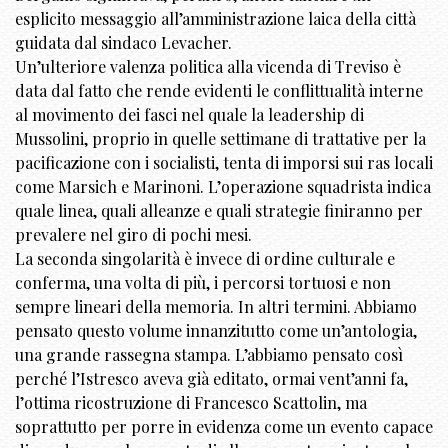
esplicito messaggio all’amministrazione laica della città
guidata dal sindaco Levacher.
Un’ulteriore valenza politica alla vicenda di Treviso è
data dal fatto che rende evidenti le conflittualità interne
al movimento dei fasci nel quale la leadership di
Mussolini, proprio in quelle settimane di trattative per la
pacificazione con i socialisti, tenta di imporsi sui ras locali
come Marsich e Marinoni. L’operazione squadrista indica
quale linea, quali alleanze e quali strategie finiranno per
prevalere nel giro di pochi mesi.
La seconda singolarità è invece di ordine culturale e
conferma, una volta di più, i percorsi tortuosi e non
sempre lineari della memoria. In altri termini. Abbiamo
pensato questo volume innanzitutto come un’antologia,
una grande rassegna stampa. L’abbiamo pensato così
perché l’Istresco aveva già editato, ormai vent’anni fa,
l’ottima ricostruzione di Francesco Scattolin, ma
soprattutto per porre in evidenza come un evento capace