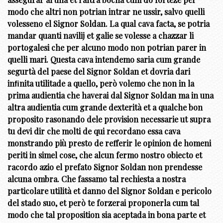
modo che altri non potrian intrar ne ussir, salvo quelli
volesseno el Signor Soldan. La qual cava facta, se potria
mandar quanti navilij et galie se volesse a chazzar li
portogalesi che per alcuno modo non potrian parer in
quelli mari. Questa cava intendemo saria cum grande
segurtà del paese del Signor Soldan et dovria dari
inﬁnita utilitade a quello, però volemo che non in la
prima audientia che haverai dal Signor Soldan ma in una
altra audientia cum grande dexterità et a qualche bon
proposito rasonando dele provision necessarie ut supra
tu devi dir che molti de qui recordano essa cava
monstrando più presto de refferir le opinion de homeni
periti in simel cose, che alcun fermo nostro obiecto et
racordo azio el prefato Signor Soldan non prendesse
alcuna ombra. Che fassamo tal rechiesta a nostra
particolare utilità et danno del Signor Soldan e pericolo
del stado suo, et però te forzerai proponerla cum tal
modo che tal proposition sia aceptada in bona parte et