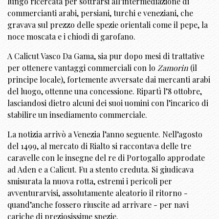
lungo ricercata per sottrarsi all’intermediazione di
commercianti arabi, persiani, turchi e veneziani, che
gravava sul prezzo delle spezie orientali come il pepe, la
noce moscata e i chiodi di garofano.
A Calicut Vasco Da Gama, sia pur dopo mesi di trattative
per ottenere vantaggi commerciali con lo
Zamorin
(il
principe locale), fortemente avversate dai mercanti arabi
del luogo, ottenne una concessione. Ripartì l’8 ottobre,
lasciandosi dietro alcuni dei suoi uomini con l’incarico di
stabilire un insediamento commerciale.
La notizia arrivò a Venezia l’anno seguente. Nell’agosto
del 1499, al mercato di Rialto si raccontava delle tre
caravelle con le insegne del re di Portogallo approdate
ad Aden e a Calicut. Fu a stento creduta. Si giudicava
smisurata la nuova rotta, estremi i pericoli per
avventurarvisi, assolutamente aleatorio il ritorno -
quand’anche fossero riuscite ad arrivare - per navi
cariche di preziosissime spezie.