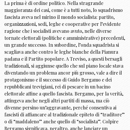
La prima è di ordine politico. Nella stragrande
maggioranza dei casi, come è a tutti noto, lo squadrismo
fascista aveva nel mirino il mondo socialista: partito,
organizzazioni, sedi, leghe e cooperative per l’evidente
ragione che i socialisti avevano avuto, nelle diverse
tornate elettorali (politiche e amministrative) precedenti,
un grande successo. In subordine, l’onda squadrista si
scagliava anche contro le leghe bianche della Pianura
padana e il Partito popolare. A Treviso, a questi bersagli
tradizionali, si aggiunse quello che sul piano locale stava
diventando un problema ancor più grosso, vale a dire il
protagonismo e il successo di Guido Bergamo e dei
repubblicani trevigiani, rei di pescare in un bacino
elettorale affine a quello fascista. Bergamo, per la verità,
attingeva anche negli altri partiti di massa, ma ciò
divenne persino un’aggravante, perché consentiva ai
fascisti di affiancare al tradizionale epiteto di “traditore”
o di “maddaleno” anche quello di “socialista”. Colpire
Bergamo significava, peraltro, anche lanciare un