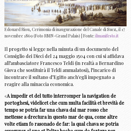
Edouard Riou, Cerimonia di inaugurazione del Canale di Suez, il 17
novembre 1869 (Foto RMN-Grand Palais) | Fonte:
ilmanifesto.it
Il progetto si legge nella minuta di un documento del
Consiglio dei Dieci del 24 maggio 1504 con cui si affidava
all’ambasciatore Francesco Teldi (in realtà a Bernardino
Giova che sostituirà il Teldi ammalatosi), l’incarico di
incontrare il sultano d’Egitto anch'egli impegnato a
reagire alla minaccia economica.
«
A impedir et del tutto interromper la navigation de
portoghesi, videlicet che cum multa facilità et brevità de
tempo se potria far una chava dal mar rosso che
mettesse a drectura in questo mar de qua, come altre
volte etiam fo rasonado de far: la qual chava se potria
assegurar al una et l’altra bocha cum do forteze per