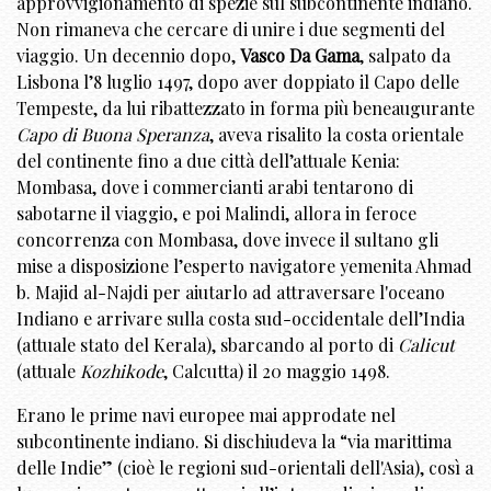
approvvigionamento di spezie sul subcontinente indiano.
Non rimaneva che cercare di unire i due segmenti del
viaggio. Un decennio dopo,
Vasco Da Gama
, salpato da
Lisbona l’8 luglio 1497, dopo aver doppiato il Capo delle
Tempeste, da lui ribattezzato in forma più beneaugurante
Capo di Buona Speranza
, aveva risalito la costa orientale
del continente fino a due città dell’attuale Kenia:
Mombasa, dove i commercianti arabi tentarono di
sabotarne il viaggio, e poi Malindi, allora in feroce
concorrenza con Mombasa, dove invece il sultano gli
mise a disposizione l’esperto navigatore yemenita Ahmad
b. Majid al-Najdi per aiutarlo ad attraversare l'oceano
Indiano e arrivare sulla costa sud-occidentale dell’India
(attuale stato del Kerala), sbarcando al porto di
Calicut
(attuale
Kozhikode
, Calcutta) il 20 maggio 1498.
Erano le prime navi europee mai approdate nel
subcontinente indiano. Si dischiudeva la “via marittima
delle Indie” (cioè le regioni sud-orientali dell'Asia), così a