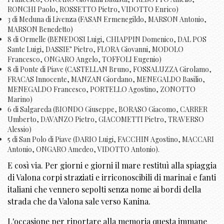
RONCHI Paolo, ROSSETTO Pietro, VIDOTTO Enrico)
3 di Meduna di Livenza (FASAN Ermenegildo, MARSON Antonio,
MARSON Benedetto)
8 di Ormelle (BENEDOSI Luigi, CHIAPPIN Domenico, DAL POS
Sante Luigi, DASSIE’ Pietro, FLORA Giovanni, MODOLO
Francesco, ONGARO Angelo, TOFFOLI Eugenio)
8 di Ponte di Piave (CASTELLAN Bruno, FOSSALUZZA Girolamo,
FRACAS Innocente, MANZAN Giordano, MENEGALDO Basilio,
MENEGALDO Francesco, PORTELLO Agostino, ZONOTTO
Marino)
6 di Salgareda (BIONDO Giuseppe, BORASO Giacomo, CARRER
Umberto, DAVANZO Pietro, GIACOMETTI Pietro, TRAVERSO
Alessio)
5 di San Polo di Piave (DARIO Luigi, FACCHIN Agostino, MACCARI
Antonio, ONGARO Amedeo, VIDOTTO Antonio).
E così via. Per giorni e giorni il mare restituì alla spiaggia
di Valona corpi straziati e irriconoscibili di marinai e fanti
italiani che vennero sepolti senza nome ai bordi della
strada che da Valona sale verso Kanina.
L'occasione per riportare alla memoria questa immane