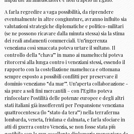
A farla regredire a vaga possibilità, da riprendere
eventualmente in altre congiunture, avranno influito sia
valutazioni strategiche diplomatiche e politico-militari
(se ne possono ricavare dalla minuta stessa) sia la stima
dei reali andamenti commerciali. Un’ingerenza
veneziana così smaccata poteva urtare il sultano. Il
controllo della “chava” in mano ai mamelucchi poteva
ritorcersi alla lunga contro i veneziani stessi, essendo il
rapporto con la costellazione mamelucca e ottomana
sempre esposto a possibili conflitti per preservare il
dominio veneziano “da mar”. Un’aperta collaborazione -
sia pure a soli fini mercantili – con l’Egitto poteva
rinfocolare l’ostilità delle potenze europee e degli altri
stati italiani già insofferenti per l’espansione veneziana
quattrocentesca (lo “stato da tera”) nella terraferma
lombarda, veneta, friulana e dalmata, e farla sfociare in
atti di guerra contro Venezia, se non fosse stata più
gestibile con la pur eccellente diplomazia manovriera da