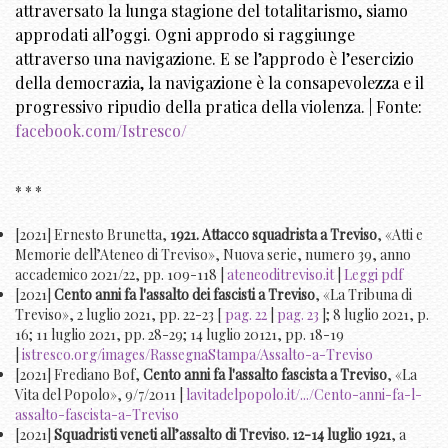
attraversato la lunga stagione del totalitarismo, siamo
approdati all’oggi. Ogni approdo si raggiunge
attraverso una navigazione. E se l’approdo è l’esercizio
della democrazia, la navigazione è la consapevolezza e il
progressivo ripudio della pratica della violenza. | Fonte:
facebook.com/Istresco/
* * *
[2021] Ernesto Brunetta,
1921. Attacco squadrista a Treviso
, «Atti e
Memorie dell’Ateneo di Treviso», Nuova serie, numero 39, anno
accademico 2021/22, pp. 109-118 |
ateneoditreviso.it
|
Leggi pdf
[2021]
Cento anni fa l'assalto dei fascisti a Treviso
, «La Tribuna di
Treviso», 2 luglio 2021, pp. 22-23 [
pag. 22
|
pag. 23
]; 8 luglio 2021,
p.
16
; 11 luglio 2021, pp. 28-29; 14 luglio 20121, pp. 18-19
|
istresco.org/images/RassegnaStampa/Assalto-a-Treviso
[2021] Frediano Bof,
Cento anni fa l'assalto fascista a Treviso
, «La
Vita del Popolo», 9/7/2011 |
lavitadelpopolo.it/.../Cento-anni-fa-l-
assalto-fascista-a-Treviso
[2021]
Squadristi veneti all’assalto di Treviso. 12-14 luglio 1921
, a