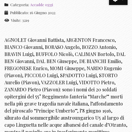
Categoria:
Accadde oggi
Pubblicato: 16 Giugno 2022
Visite: 3219
AGNOLET Giovanni Battista, ARGENTON Francesco,
BIANCO Giovanni, BORASO Angelo, BOZZO Antonio,
BRAVIN Luigi, BUFFOLO Nicolò, CALIMAN Bortolo, DAL
BEN Giovanni, DAL BEN Giuseppe, DE BIANCHI Emilio,
FREGONESE Enrico, MOMI Giuseppe, NARDO Eugenio
(Piavon), PICCOLO Luigi, SPADOTTO Luigi, STORTO
Aurelio (Piavon), VAZZOLER Luigi, VIDOTTO Pietro,
ZANARDO Pietro (Piavon): sono i nomi dei 20 soldati
opitergini del 55° Reggimento fanteria “Marche” morti
nella più grave tragedia navale italiana, l’affondamento
del piroscafo “Principe Umberto”, l’8 giugno 1916,
silurato dal sommergibile austroungarico U5 al largo di
capo Linguetta nelle acque albanesi del canale d’Otranto,
mentre il naviglio era in trasferimento marittimo