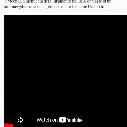
la vicenda dimenticata del siluramento nel 1916 da parte di un
sommergibile austriaco, del piroscafo Principe Umberto