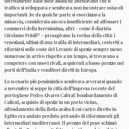
direttamente dalle isole asiatiche attestavano che il
traffico si sviluppava e sembrava non incontrare ostacoli
importanti. Se da qualche parte si esorcizzava la
minaccia, considerata ancora insufficiente ad affossare i
commerci della Serenissima, altri – come il diarista
[
5
]
Girolamo Priuli
– presagivano la rovina della città: i
veneziani, ultimi di una trafila di intermediari, costretti a
rifornirsi sulle coste del Levante di spezie sempre meno
numerose in arrivo rispetto a un tempo, si trovavano a
competere con nuovi rivali, acquirenti a basso prezzo nei
porti dell’India e venditori diretti in Europa.
Lo scenario più pessimistico sembrava avverarsi quando
a novembre si seppe in città dell’impresa recente del
portoghese Pedro Alvares Cabral: bombardamento di
Calicut, acquisto di spezie in un porto vicino,
affondamento della flotta araba il cui carico diretto in
Egitto era andato perduto privando di rifornimenti gli
intermediari mediterranei. Il prezzo del pepe schizzò