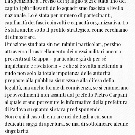
La spedizione a Treviso del 13 luglio 1921 è stata uno dei
capitoli più rilevanti dello squadrismo fascista a livello
nazionale. Lo è stata per numero di partecipanti,
capillarità dei fasci coinvolti e capacità organizzativa. Lo
è stata anche sotto il profilo strategico, come cerchiamo
di dimostrare.
Un‘azione studiata sin nei minimi particolari, persino
attraverso il rastrellamento dei mezzi militari ancora
presenti sul Grappa – particolare già di per sé
inquietante e rivelatorio – e che si è svolta mettendo a
nudo non solo la totale impotenza delle autorità
preposte alla pubblica sicurezza e alla difesa della
legalità, ma anche forme di connivenza, se si enumerano
i provvedimenti non assunti dal prefetto Pietro Carpani
al quale erano pervenute le informative della prefettura
di Padova su quanto si stava predisponendo.
Non è qui il caso di entrare nei dettagli a cui sono
dedicati i saggi di apertura, se mai di sottolineare alcune
singolarità.