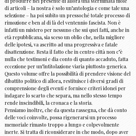
di produrre nel presente di allora una sterminata mole
di articoli – la nostra è solo un’antologia e come tale una
selezione – ha poi subito un pressoché totale processo di
rimozione e ben al di là del ventennio fascista. Non è
infatti un mistero per nessuno che sui quei fatti, anche in
età repubblicana, sia sceso un oblio che, nella migliore
delle ipotesi, va ascritto ad una progressiva e fatale
disattenzione. Resta il fatto che in centro città non c’è
nulla che testimoni e dia conto di quanto accaduto, fatta
eccezione per un’intitolazione viaria piuttosto generica.
Questo volume offre la possibilità di prendere visione del
dibattito politico di allora, restituisce i diversi gradi di
comprensione degli eventi e fornisce criteri idonei per
indagare lo scarto che separa, ma nello stesso tempo
rende inscindibili, la cronaca e la storia.
Pensiamo inoltre, che da questa rassegna, che dà conto
delle voci coinvolte, possa rigenerarsi un processo
memoriale rimasto troppo a lungo e colpevolmente
inerte. Si tratta di riconsiderare in che modo, dopo aver