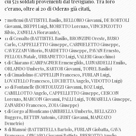
cui 521 soldati provenienti dal trevigiano. Tra loro
c'erano, oltre ai 20 di Oderzo già citati,
7 mottensi (BATTISTEL Basilio, BELLOMO Giovanni, DE BORTOLI
Giovanni, ISEPPI Luigi, MORETTO Lorenzo, VINCENZOTTO
Silvio, ZANELLA Fioravante),
11 di Cessalto (BATTISTEL Basilio, BRONZINI Oreste, BUSO
Carlo, CAPPELLETTO Giuseppe, CARNIELETTO Giuseppe,
CAVEZZAN Vittorio, NARDETTO Giuseppe, PAVAN Ernesto,
PELLOIA Natale, URBANETTO Luigi, VALERI Gioacchino)
5 di Chiarano (CAMPAGNER Ermenegildo, LUNARDELLI Emilio,
ORLANDO Umberto, SARTOR Giovanni, TONEL Basilio)
5 di Cimadolmo (CAPPELLIN Francesco, FURLAN Luigi,
LOVATELLO Francesco, LUCHETTA Angelo, VIDOTTO Luigi)
10 di Fontanelle (BORTOLUZZI Giovanni, BOZ Luigi,
CAMILLOTTO Angelo, CAPPELLETTO Giuseppe, CESCON
Lorenzo, MARCON Giovanni, PALLI Luigi, TOMASELLA Giuseppe,
ZANARDO Francesco, ZOIA Giuseppe)
5 di Gorgo al Monticano (AMBRELLA Umberto, BELLAZZO
Ruggero, BETTIN Antonio, GIUST Giovanni, MANZATO
Demetrio)
8 di Mansuè (BATTISTELLA Bartolo, FURLAN Giobatta, GAVA
Francesco, ONGARO Giovanni Battista, PRESOTTO Amelio,