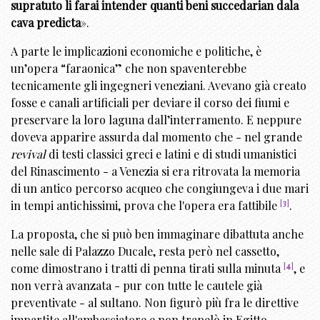
supratuto li farai intender quanti beni succedarian dala
cava predicta
».
A parte le implicazioni economiche e politiche, è
un’opera “faraonica” che non spaventerebbe
tecnicamente gli ingegneri veneziani. Avevano già creato
fosse e canali artificiali per deviare il corso dei fiumi e
preservare la loro laguna dall’interramento. E neppure
doveva apparire assurda dal momento che - nel grande
revival
di testi classici greci e latini e di studi umanistici
del Rinascimento - a Venezia si era ritrovata la memoria
di un antico percorso acqueo che congiungeva i due mari
[
3
]
in tempi antichissimi, prova che
l'opera era fattibile
.
La proposta, che si può ben immaginare dibattuta anche
nelle sale di Palazzo Ducale, resta però nel cassetto,
[
4
]
come dimostrano i tratti di penna tirati sulla
minuta
, e
non verrà avanzata - pur con tutte le cautele già
preventivate - al sultano. Non figurò più fra le direttive
impartite all'ambasciatore e non trapelò in Egitto.