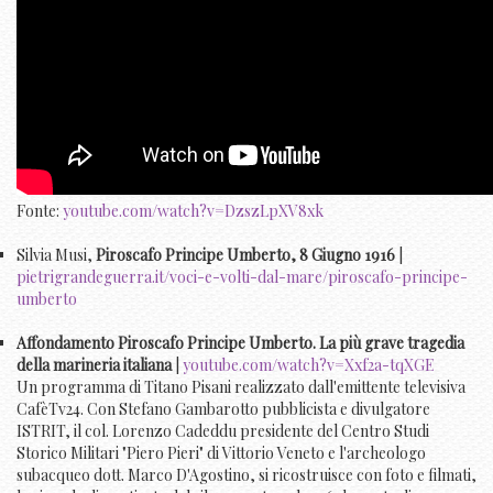
Fonte:
youtube.com/watch?v=DzszLpXV8xk
Silvia Musi,
Piroscafo Principe Umberto, 8 Giugno 1916
|
pietrigrandeguerra.it/voci-e-volti-dal-mare/piroscafo-principe-
umberto
Affondamento Piroscafo Principe Umberto. La più grave tragedia
della marineria italiana
|
youtube.com/watch?v=Xxf2a-tqXGE
Un programma di Titano Pisani realizzato dall'emittente televisiva
CafèTv24. Con Stefano Gambarotto pubblicista e divulgatore
ISTRIT, il col. Lorenzo Cadeddu presidente del Centro Studi
Storico Militari "Piero Pieri" di Vittorio Veneto e l'archeologo
subacqueo dott. Marco D'Agostino, si ricostruisce con foto e filmati,