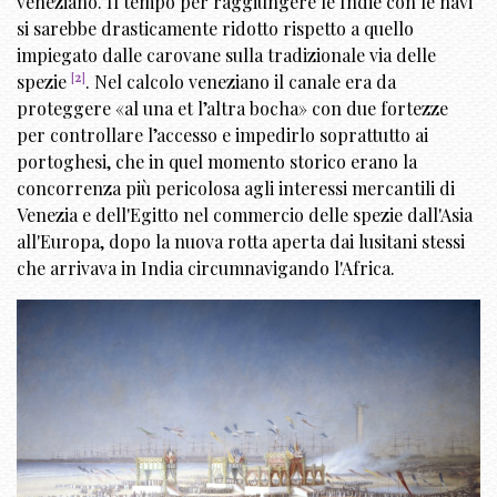
veneziano. Il tempo per raggiungere le Indie con le navi
si sarebbe drasticamente ridotto rispetto a quello
impiegato dalle carovane sulla
tradizionale via delle
[
2
]
spezie
. Nel calcolo veneziano il canale era da
proteggere «al una et l’altra bocha» con due fortezze
per controllare l’accesso e impedirlo soprattutto ai
portoghesi, che in quel momento storico erano la
concorrenza più pericolosa agli interessi mercantili di
Venezia e dell'Egitto nel commercio delle spezie dall'Asia
all'Europa, dopo la nuova rotta aperta dai lusitani stessi
che arrivava in India circumnavigando l'Africa.