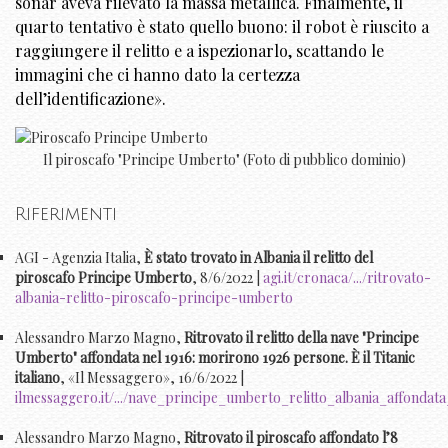
sonar aveva rilevato la massa metallica. Finalmente, il
quarto tentativo è stato quello buono: il robot è riuscito a
raggiungere il relitto e a ispezionarlo, scattando le
immagini che ci hanno dato la certezza
dell’identificazione».
Il piroscafo "Principe Umberto" (Foto di pubblico dominio)
Riferimenti
AGI - Agenzia Italia,
È stato trovato in Albania il relitto del
piroscafo Principe Umberto
, 8/6/2022 |
agi.it/cronaca/.../ritrovato-
albania-relitto-piroscafo-principe-umberto
Alessandro Marzo Magno,
Ritrovato il relitto della nave "Principe
Umberto" affondata nel 1916: morirono 1926 persone. È il Titanic
italiano
, «Il Messaggero», 16/6/2022 |
ilmessaggero.it/.../nave_principe_umberto_relitto_albania_affondata_
Alessandro Marzo Magno,
Ritrovato il piroscafo affondato l’8