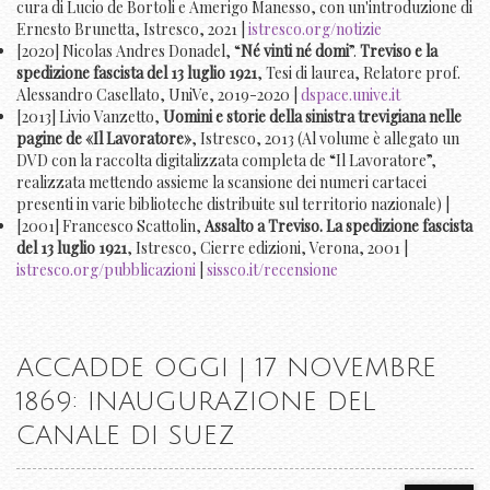
cura di Lucio de Bortoli e Amerigo Manesso, con un'introduzione di
Ernesto Brunetta, Istresco, 2021 |
istresco.org/notizie
[2020] Nicolas Andres Donadel, “
Né vinti né domi
”.
Treviso e la
spedizione fascista del 13 luglio 1921
, Tesi di laurea, Relatore prof.
Alessandro Casellato, UniVe, 2019-2020 |
dspace.unive.it
[2013] Livio Vanzetto,
Uomini e storie della sinistra trevigiana nelle
pagine de «Il Lavoratore»
, Istresco, 2013 (Al volume è allegato un
DVD con la raccolta digitalizzata completa de “Il Lavoratore”,
realizzata mettendo assieme la scansione dei numeri cartacei
presenti in varie biblioteche distribuite sul territorio nazionale) |
[2001] Francesco Scattolin,
Assalto a Treviso. La spedizione fascista
del 13 luglio 1921
, Istresco, Cierre edizioni, Verona, 2001 |
istresco.org/pubblicazioni
|
sissco.it/recensione
ACCADDE OGGI | 17 NOVEMBRE
1869: INAUGURAZIONE DEL
CANALE DI SUEZ