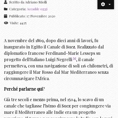
Scritto da
Adriano Miolli
Categoria:
Accadde oggi
Pubblicato: 17 Novembre 2020
Visite: 4435
A novembre del 1869, dopo dieci anni di lavori, fu
inaugurato in Egitto il Canale di Suez. Realizzato dal
diplomatico francese Ferdinand-Marie Lesseps su
[
1
]
progetto dell'italiano
Luigi Negrelli
, il canale
permetteva, con una navigazione di soli 116 chilometri, di
raggiungere il Mar Rosso dal Mar Mediterraneo senza
circumnavigare l'Africa.
Perché parlarne qui
?
Già tre secoli e mezzo prima, nel 1504, lo scavo di un
canale che tagliasse l’istmo di Suez per congiungere via
mare il Mediterraneo alle Indie era un progetto