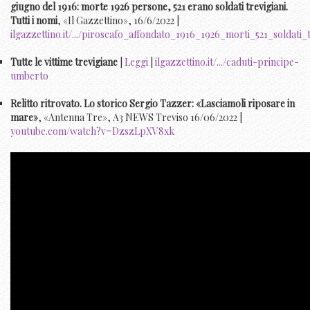
giugno del 1916: morte 1926 persone, 521 erano soldati trevigiani.
Tutti i nomi
, «Il Gazzettino», 16/6/2022 |
ilgazzettino.it/.../piroscafo_affondato_1916_1926_morti_521_soldati_
Tutte le vittime trevigiane
|
Leggi
|
ilgazzettino.it/.../caduti-principe-
umberto
Relitto ritrovato. Lo storico Sergio Tazzer: «Lasciamoli riposare in
mare»
, «Antenna Tre», A3 NEWS Treviso 16/06/2022 |
youtube.com/watch?v=DzszLpXV8xk