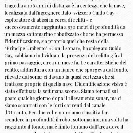
tragedia a 106 anni di distanza è la certezza che la nave,
localizzata dall'ingegnere italo-svizzero Guido Gay -
esploratore di abissi in cerca di relitti - e
successivamente raggiunta a 930 metri di profondità da
un mezzo sottomarino robotizzato che ne ha permesso
l’identificazione, sia proprio quel che resta della
“Principe Umberto". «Con il sonar», ha spiegato Guido
Gay, «abbiamo individuato la presenza del relitto già al
primo passaggio, circa un mese fa. Le caratteristiche del
relitto, addirittura con un fianco che sporgeva dal fondo,
rilevate dal sonar ci davano la quasi certezza che si
trattasse proprio di quella nave. L’identificazione visiva è
stata effettuata la settimana scorsa. Siamo tornati sul
posto qualche giorno dopo il rilevamento sonar, ma ci
siamo scontrati con le forti correnti dal canale
d’Otranto. Per due volte non siamo riusciti a far
scendere in profondità il robot sottomarino, una volta ha
raggiunto il fondo, ma è finito lontano dall’area dove il