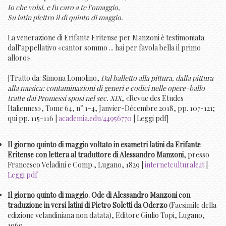
Io che volsi, e fu caro a te l’omaggio,
Su latin plettro il dì quinto di maggio.
La venerazione di Erifante Eritense per Manzoni è testimoniata
dall’appellativo «cantor sommo ... hai per favola bella il primo
alloro».
[Tratto da: Simona Lomolino,
Dal balletto alla pittura, dalla pittura
alla musica: contaminazioni di generi e codici nelle opere-ballo
tratte dai Promessi sposi nel sec. XIX
, «Revue des Etudes
Italiennes», Tome 64, n° 1-4, Janvier-Décembre 2018, pp. 107-121;
qui pp. 115-116 |
academia.edu/44956770
| Leggi pdf]
Il giorno quinto di maggio voltato in esametri latini da Erifante
Eritense con lettera al traduttore di Alessandro Manzoni
, presso
Francesco Veladini e Comp., Lugano, 1829 |
internetculturale.it
|
Leggi pdf
Il giorno quinto di maggio. Ode di Alessandro Manzoni con
traduzione in versi latini di Pietro Soletti da Oderzo
(Facsimile della
edizione velandiniana non datata), Editore Giulio Topi, Lugano,
1969