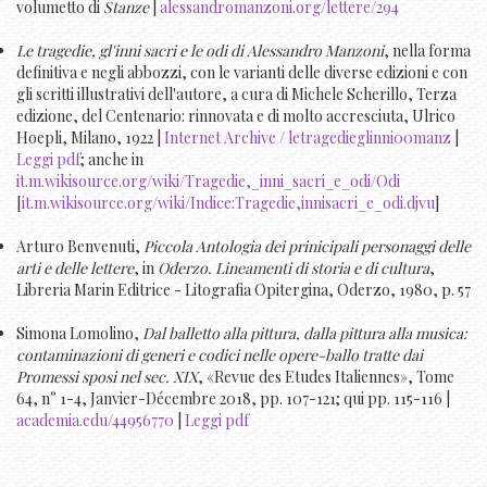
volumetto di
Stanze
|
alessandromanzoni.org/lettere/294
Le tragedie, gl'inni sacri e le odi di Alessandro Manzoni
, nella forma
definitiva e negli abbozzi, con le varianti delle diverse edizioni e con
gli scritti illustrativi dell'autore, a cura di Michele Scherillo, Terza
edizione, del Centenario: rinnovata e di molto accresciuta, Ulrico
Hoepli, Milano, 1922 |
Internet Archive / letragedieglinni00manz
|
Leggi pdf
; anche in
it.m.wikisource.org/wiki/Tragedie,_inni_sacri_e_odi/Odi
[
it.m.wikisource.org/wiki/Indice:Tragedie,innisacri_e_odi.djvu
]
Arturo Benvenuti,
Piccola Antologia dei prinicipali personaggi delle
arti e delle lettere
, in
Oderzo. Lineamenti di storia e di cultura
,
Libreria Marin Editrice - Litografia Opitergina, Oderzo, 1980, p. 57
Simona Lomolino,
Dal balletto alla pittura, dalla pittura alla musica:
contaminazioni di generi e codici nelle opere-ballo tratte dai
Promessi sposi nel sec. XIX
, «Revue des Etudes Italiennes», Tome
64, n° 1-4, Janvier-Décembre 2018, pp. 107-121; qui pp. 115-116 |
academia.edu/44956770
|
Leggi pdf