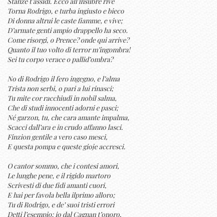
Stanze t’assidi. Ecco all’insubre rive
Torna Rodrigo, e turba ingiusto e bieco
Di donna altrui le caste fiamme, e vive;
D’armate genti ampio drappello ha seco.
Come risorgi, o Prence? onde qui arrive?
Quanto il tuo volto di terror m’ingombra!
Sei tu corpo verace o pallid’ombra?
No di Rodrigo il fero ingegno, e l’alma
Trista non serbi, o pari a lui rinasci;
Tu mite cor racchiudi in nobil salma,
Che di studi innocenti adorni e pasci;
Né garzon, tu, che cara amante impalma,
Scacci dall’ara e in crudo affanno lasci.
Finzion gentile a vero caso mesci,
E questa pompa e queste gioje accresci.
O cantor sommo, che i contesi amori,
Le lunghe pene, e il rigido martoro
Scrivesti di due fidi amanti cuori,
E hai per favola bella ilprimo alloro;
Tu di Rodrigo, e de’ suoi tristi errori
Detti l’esempio; io dal Cagnan t’onoro,