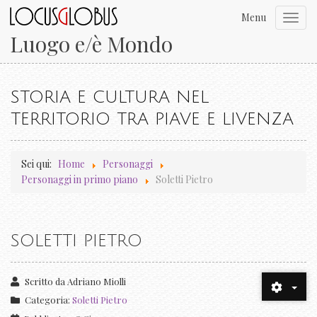
Menu
Toggl
navig
Luogo e/è Mondo
STORIA E CULTURA NEL
TERRITORIO TRA PIAVE E LIVENZA
Sei qui:
Home
Personaggi
Personaggi in primo piano
Soletti Pietro
SOLETTI PIETRO
Scritto da
Adriano Miolli
Categoria:
Soletti Pietro