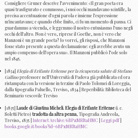
Consigliere Gruner descrive l’avvenimento: «Il gran poeta era
quasi trasfigurato e commosso, i suoi occhi mandavano scintille, la
precisa accentuazione d'ogni parola e insieme l'espressione
m'incantavano; e quando ebbe finito, ci fu un momento di pausa. Ci
guardammo a vicenda, e leggemmo il nostro entusiasmo l'uno negli
occhi dell'altro. Non è vero, riprese il Goethe, non è vero che
Manzoni è un grande poeta? Io vorrei, gli risposi, che Manzoni
fosse stato presente a questa declamazione: egli avrebbe avuto un
ampio compenso dell'opera sua». Il Manzoni pubblicò l’ode solo
nel 1845.
[1834]
Elegia di Erifante Eritense per la ricuperata salute di Stefano
Gallino
professore nell'Università di Padova già pubblicata ed ora
ristampata con la versione in terzine di Paolo Tolomei di Loreggia,
dalla tipografia Paluello, Treviso, 1834.| Reperibilità: Biblioteca del
Seminario vescovile Treviso
[1835]
Laude di Giustina Micheli. Elegia di Erifante Eritense
(i. e.
Soletti Pietro)
tradotta da altra penna
, Tipografia Andreola,
Treviso, 1835 |
Internet Archive/6BPzMRltaHMC
|
Leggi pdf
|
books.google.it/books?id=6BPzMRltaHMC