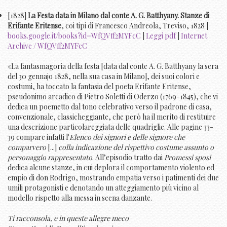
[1828]
La Festa data in Milano dal conte A. G. Batthyany. Stanze di
Erifante Eritense
, coi tipi di Francesco Andreola, Treviso, 1828 |
books.google.it/books?id=WfQVff2MYFcC
|
Leggi pdf
|
Internet
Archive / WfQVff2MYFcC
«La fantasmagoria della festa [data dal conte A. G. Batthyany la sera
del 30 gennajo 1828, nella sua casa in Milano], dei suoi colori e
costumi, ha toccato la fantasia del poeta Erifante Eritense,
pseudonimo arcadico di Pietro Soletti di Oderzo (1769-1845), che vi
dedica un poemetto dal tono celebrativo verso il padrone di casa,
convenzionale, classicheggiante, che però ha il merito di restituire
una descrizione particolareggiata delle quadriglie. Alle pagine 33-
39 compare infatti l'
Elenco dei signori e delle signore che
comparvero
[...]
colla indicazione del rispettivo costume assunto o
personaggio rappresentato
. All’episodio tratto dai
Promessi sposi
dedica alcune stanze, in cui deplora il comportamento violento ed
empio di don Rodrigo, mostrando empatia verso i patimenti dei due
umili protagonisti e denotando un atteggiamento più vicino al
modello rispetto alla messa in scena danzante.
Ti racconsola, e in queste allegre meco