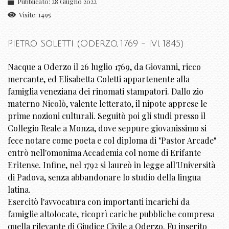
Pubblicato: 28 Giugno 2022
Visite: 1495
Pietro Soletti (Oderzo, 1769 - Ivi, 1845)
Nacque a Oderzo il 26 luglio 1769, da Giovanni, ricco
mercante, ed Elisabetta Coletti appartenente alla
famiglia veneziana dei rinomati stampatori. Dallo zio
materno Nicolò, valente letterato, il nipote apprese le
prime nozioni culturali. Seguitò poi gli studi presso il
Collegio Reale a Monza, dove seppure giovanissimo si
fece notare come poeta e col diploma di "Pastor Arcade"
entrò nell'omonima Accademia col nome di Erifante
Eritense. Infine, nel 1792 si laureò in legge all'Università
di Padova, senza abbandonare lo studio della lingua
latina.
Esercitò l'avvocatura con importanti incarichi da
famiglie altolocate, ricoprì cariche pubbliche compresa
quella rilevante di Giudice Civile a Oderzo. Fu inserito