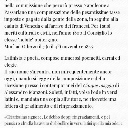
nella commissione che perorò presso Napoleone a
Passariano una compensazione delle pesantissime tasse
imposte e pagate dalla gente della zona, in seguito alla
caduta di Venezia e all'arrivo dei francesi. Per i suoi
meriti culturali e civili, nell'anno 1800 il Consiglio lo
elesse "nobile" opitergino.
Morì ad Oderzo il 3 (o il 4?) novembre 1845.
Latinista e poeta, compose numerosi poemetti, carmi ed
elegie.
Il suo nome s'incontra non infrequentemente ancor
oggi, quando si legge della composizione e della
ricezione presso i contemporanei del
Cinque maggio
di
Alessandro Manzoni. Soletti, infatti, volse l'ode in versi
latini e, mandata una copia all'autore, ne ricevette una
lettera di gradimento e di ringraziamento.
«Chiarissimo signore, Le debbo doppj ringraziamenti, e pel
pensiero ch’Ella ha avuto d’abbellire in versi latini quella mia ode, e