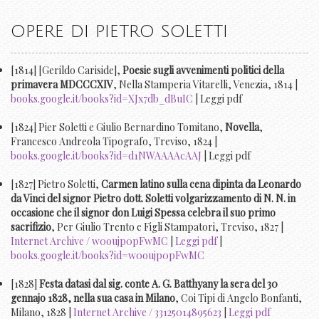
OPERE DI PIETRO SOLETTI
[1814] [Gerildo Cariside],
Poesie sugli avvenimenti politici della
primavera MDCCCXIV
, Nella Stamperia Vitarelli, Venezia, 1814 |
books.google.it/books?id=XJx7db_dBuIC
| Leggi pdf
[1824] Pier Soletti e Giulio Bernardino Tomitano,
Novella
,
Francesco Andreola Tipografo, Treviso, 1824 |
books.google.it/books?id=d1NWAAAAcAAJ
| Leggi pdf
[1827] Pietro Soletti,
Carmen latino sulla cena dipinta da Leonardo
da Vinci del signor Pietro dott. Soletti volgarizzamento di N. N. in
occasione che il signor don Luigi Spessa celebra il suo primo
sacrifizio
, Per Giulio Trento e Figli Stampatori, Treviso, 1827 |
Internet Archive / w0oujp0pFwMC
|
Leggi pdf
|
books.google.it/books?id=w0oujp0pFwMC
[1828]
Festa datasi dal sig. conte A. G. Batthyany la sera del 30
gennajo 1828, nella sua casa in Milano
, Coi Tipi di Angelo Bonfanti,
Milano, 1828 |
Internet Archive / 33125014895623
|
Leggi pdf