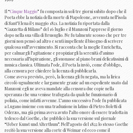
Il “
Cinque Maggio
” fu composta in soli tre giorni subito dopo che il
Poeta ebbe la notizia della morte di Napoleone, avvenuta nell’isola
di Sant’Elena il 5 maggio 1821. La notizia fu riportata dalla
“Gazzetta di Milano” del 16 luglio e il Manzoni l’apprese il giorno
dopo nella sua villa di Brusuglio. Ne fu talmente scosso che per tre
giorni non pensò ad altro e sentì impellente il bisogno di scrivere
qualcosa sull’avvenimento. Si racconta che la moglie Enrichetta,
per calmargli l’agitazione e propiziargli la serenità d’animo
necessaria all’ispirazione, gli suonasse al piano brani delicatissimi di
musica classica. Ultimata l’ode, il Poeta la inviò, come d’obbligo,
alla censura per chiedere la licenza di pubblicarla.
Come aveva previsto, però, la licenza gli fu negata, ma la lirica
circolò ugualmente e largamente grazie ad un espediente usato dal
Manzoni: egli ne aveva mandate alla censura due copie nella
speranza che una venisse trafugata da qualche funzionario di
polizia, come infatti avvenne. L’anno successivo l’ode fu pubblicata
a Lugano insieme con una traduzione in latino di Pietro Soletti di
Oderzo, ma già prima aveva avuto l’alto onore di essere tradotta in
tedesco dal Goethe, che pubblicò la sua versione sul giornale
“Ueber Kunst und Alterthum”. Nell’agosto del 1822 lo stesso Goethe
recitò la sua versione alla corte di Weimar ed ecco come il