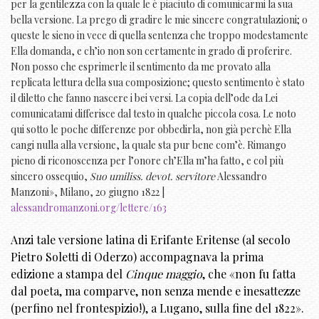
per la gentilezza con la quale le è piaciuto di comunicarmi la sua
bella versione. La prego di gradire le mie sincere congratulazioni; o
queste le sieno in vece di quella sentenza che troppo modestamente
Ella domanda, e ch’io non son certamente in grado di proferire.
Non posso che esprimerle il sentimento da me provato alla
replicata lettura della sua composizione; questo sentimento è stato
il diletto che fanno nascere i bei versi. La copia dell’ode da Lei
comunicatami differisce dal testo in qualche piccola cosa. Le noto
qui sotto le poche differenze por obbedirla, non già perchè Ella
cangi nulla alla versione, la quale sta pur bene com’è. Rimango
pieno di riconoscenza per l’onore ch’Ella m’ha fatto, e col più
sincero ossequio,
Suo umiliss. devot. servitore
Alessandro
Manzoni», Milano, 20 giugno 1822 |
alessandromanzoni.org/lettere/163
Anzi tale versione latina di Erifante Eritense (al secolo
Pietro Soletti di Oderzo) accompagnava la prima
edizione a stampa del
Cinque maggio
, che «non fu fatta
dal poeta, ma comparve, non senza mende e inesattezze
(perfino nel frontespizio!), a Lugano, sulla fine del 1822».