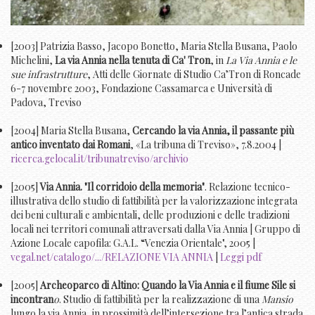
[2003] Patrizia Basso, Jacopo Bonetto, Maria Stella Busana, Paolo
Michelini,
La via Annia nella tenuta di Ca' Tron
, in
La Via Annia e le
sue infrastrutture
, Atti delle Giornate di Studio Ca’Tron di Roncade
6-7 novembre 2003, Fondazione Cassamarca e Università di
Padova, Treviso
[2004] Maria Stella Busana,
Cercando la via Annia, il passante più
antico inventato dai Romani
, «La tribuna di Treviso», 7.8.2004 |
ricerca.gelocal.it/tribunatreviso/archivio
[2005]
Via Annia. "Il corridoio della memoria"
. Relazione tecnico-
illustrativa dello studio di fattibilità per la valorizzazione integrata
dei beni culturali e ambientali, delle produzioni e delle tradizioni
locali nei territori comunali attraversati dalla Via Annia | Gruppo di
Azione Locale capofila: G.A.L. “Venezia Orientale", 2005 |
vegal.net/catalogo/.../RELAZIONE VIA ANNIA
|
Leggi pdf
[2005]
Archeoparco di Altino: Quando la Via Annia e il fiume Sile si
incontran
o
. Studio di fattibilità per la realizzazione di una
Mansio
lungo la via Annia, in prossimità dell’intersezione tra l’antica strada