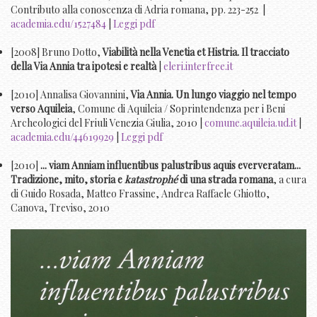
Contributo alla conoscenza di Adria romana, pp. 223-252 |
academia.edu/1527484
|
Leggi pdf
[2008] Bruno Dotto,
Viabilità nella Venetia et Histria. Il tracciato
della Via Annia tra ipotesi e realtà
|
eleri.interfree.it
[2010] Annalisa Giovannini,
Via Annia. Un lungo viaggio nel tempo
verso Aquileia
, Comune di Aquileia / Soprintendenza per i Beni
Archeologici del Friuli Venezia Giulia, 2010 |
comune.aquileia.ud.it
|
academia.edu/44619929
|
Leggi pdf
[2010]
... viam Anniam influentibus palustribus aquis eververatam...
Tradizione, mito, storia e
katastrophé
di una strada romana
, a cura
di Guido Rosada, Matteo Frassine, Andrea Raffaele Ghiotto,
Canova, Treviso, 2010