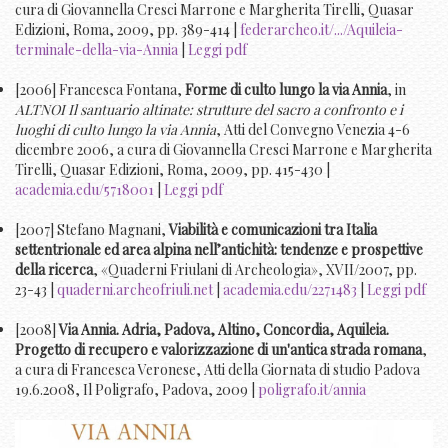
cura di Giovannella Cresci Marrone e Margherita Tirelli, Quasar
Edizioni, Roma, 2009, pp. 389-414 |
federarcheo.it/.../Aquileia-
terminale-della-via-Annia
|
Leggi pdf
[2006] Francesca Fontana,
Forme di culto lungo la via Annia
, in
ALTNOI Il santuario altinate: strutture del sacro a confronto e i
luoghi di culto lungo la via Annia
, Atti del Convegno Venezia 4-6
dicembre 2006, a cura di Giovannella Cresci Marrone e Margherita
Tirelli, Quasar Edizioni, Roma, 2009, pp. 415-430 |
academia.edu/5718001
|
Leggi pdf
[2007] Stefano Magnani,
Viabilità e comunicazioni tra Italia
settentrionale ed area alpina nell’antichità: tendenze e prospettive
della ricerca
, «Quaderni Friulani di Archeologia», XVII/2007, pp.
23-43 |
quaderni.archeofriuli.net
|
academia.edu/2271483
|
Leggi pdf
[2008]
Via Annia. Adria, Padova, Altino, Concordia, Aquileia.
Progetto di recupero e valorizzazione di un'antica strada romana
,
a cura di Francesca Veronese, Atti della Giornata di studio Padova
19.6.2008, Il Poligrafo, Padova, 2009 |
poligrafo.it/annia