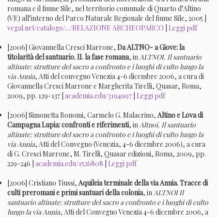
romana e il fiume Sile, nel territorio comunale di Quarto d’Altino
(VE) all’interno del Parco Naturale Regionale del fiume Sile, 2005 |
vegal.net/catalogo/.../RELAZIONE ARCHEOPARCO
|
Leggi pdf
[2006] Giovannella Cresci Marrone,
Da ALTNO- a Giove: la
titolarità del santuario. II. la fase romana
, in
ALTNOI. Il santuario
altinate: strutture del sacro a confronto e i luoghi di culto lungo la
via Annia
, Atti del convegno Venezia 4-6 dicembre 2006, a cura di
Giovannella Cresci Marrone e Margherita Tirelli, Quasar, Roma,
2009, pp. 129-137 |
academia.edu/3194997
|
Leggi pdf
[2006] Simonetta Bonomi, Carmelo G. Malacrino,
Altino e Lova di
Campagna Lupia: confronti e riferimenti
, in
Altnoi. Il santuario
altinate: strutture del sacro a confronto e i luoghi di culto lungo la
via Annia
, Atti del Convegno (Venezia, 4-6 dicembre 2006), a cura
di G. Cresci Marrone, M. Tirelli, Quasar edizioni, Roma, 2009, pp.
229-246 |
academia.edu/1526808
|
Leggi pdf
[2006] Cristiano Tiussi,
Aquileia terminale della via Annia. Tracce di
culti preromani e primi santuari della colonia
, in
ALTNOI Il
santuario altinate: strutture del sacro a confronto e i luoghi di culto
lungo la via Annia
, Atti del Convegno Venezia 4-6 dicembre 2006, a