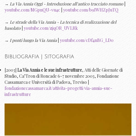
→
La Via Annia Oggi - Introduzione all'antico tracciato romano
|
youtube.com/MGpnQU-vu4c
|
youtube.com/b9IWHZpJuTQ
→
Le strade della Via Annia - La tecnica di realizzazione del
basolato
|
youtube.com/zjqOR_UVLRk
→
I ponti lungo la Via Annia
|
youtube.com/cDf4nBG_LD0
Bibliografia | Sitografia
[2003]
La Via Annia e le sue infrastrutture
, Atti delle Giornate di
Studio, Ca’Tron di Roncade 6-7 novembre 2003, Fondazione
Cassamarca e Università di Padova, Treviso |
fondazionecassamarca.it/attivita-progetti/via-annia-sue-
infrastrutture