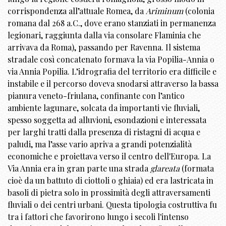
corrispondenza all’attuale Romea, da
Ariminum
(colonia
romana dal 268 a.C., dove erano stanziati in permanenza
legionari, raggiunta dalla via consolare Flaminia che
arrivava da Roma), passando per Ravenna. Il sistema
stradale così concatenato formava la via Popilia-Annia o
via Annia Popilia. L’idrografia del territorio era difficile e
instabile e il percorso doveva snodarsi attraverso la bassa
pianura veneto-friulana, confinante con l’antico
ambiente lagunare, solcata da importanti vie fluviali,
spesso soggetta ad alluvioni, esondazioni e interessata
per larghi tratti dalla presenza di ristagni di acqua e
paludi, ma l’asse vario apriva a grandi potenzialità
economiche e proiettava verso il centro dell'Europa. La
Via Annia era in gran parte una strada
glareata
(formata
cioè da un battuto di ciottoli o ghiaia) ed era lastricata in
basoli di pietra solo in prossimità degli attraversamenti
fluviali o dei centri urbani. Questa tipologia costruttiva fu
tra i fattori che favorirono lungo i secoli l'intenso