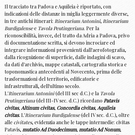
Il tracciato tra Padova e Aquileia è riportato, con
indicazioni delle distanze in miglia leggermente diverse,
in tre antichi itinerari:
Itinerarium Antonini
,
Itinerarium
Burdigalense
e
Tavola Peutingeriana
. Per la
riconoscibilità, invece, del tratto da Adria a Padova, privo
di documentazione scritta, si devono incrociare ed
integrare informazioni provenienti dall'aerofotografia,
dalla ricognizione di superficie, dalle indagini di scavo,
da dati d'archivio, mappe catastali, cartografia storica e
toponomastica antecedenti al Novecento, prima delle
trasformazioni del territorio, edificatorie e
infrastrutturali, dell'ultimo secolo.
L'
Itinerarium Antonini
(del III sec d.C.) e la
Tavola
Peutingeriana
(del III-IV sec. d.C.) ricordano
Patavis
civitas
,
Altinum civitas
,
Concordia civitas
,
Aquileia
civitas
.
L'
Itinerarium Burdigalense
(del IV sec. d.C.), oltre
alle
civitates
, evidenzia anche le tappe intermedie: civitas
Patavis,
mutatio Ad Duodecimum
,
mutatio Ad Nonum
,