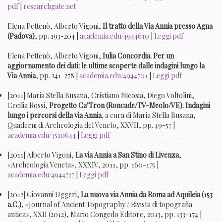
pdf
|
researchgate.net
Elena Pettenò, Alberto Vigoni,
Il tratto della Via Annia presso Agna
(Padova)
, pp. 193-204 |
academia.edu/4944610
|
Leggi pdf
Elena Pettenò, Alberto Vigoni,
Iulia Concordia. Per un
aggiornamento dei dati: le ultime scoperte dalle indagini lungo la
Via Annia
, pp. 241-278 |
academia.edu/4944701
|
Leggi pdf
[2011] Maria Stella Busana, Cristiano Nicosia, Diego Voltolini,
Cecilia Rossi,
Progetto Ca’Tron (Roncade/TV-Meolo/VE). Indagini
lungo i percorsi della via Annia
,
a cura di Maria Stella Busana,
Quaderni di Archeologia del Veneto, XXVII, pp. 49-57 |
academia.edu/3510644
|
Leggi pdf
[2011] Alberto Vigoni,
La via Annia a San Stino di Livenza
,
«Archeologia Veneta», XXXIV, 2011, pp. 160-175 |
academia.edu/4944727
|
Leggi pdf
[2012] Giovanni Uggeri,
La nuova via Annia da Roma ad Aquileia (153
a.C.)
, «Journal of Ancient Topography / Rivista di topografia
antica», XXII (2012), Mario Congedo Editore, 2013, pp. 133-174 |