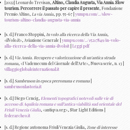
[2022] Leonardo Trevisan,
Altino, Claudia Augusta, Via Annia. Slow
tourism. Percorrere il passato per capire il presente
, Fondazione
Premio Altino,
La via Annia
, pp. 55-67 |
yumpu.com/.../slow-
tourism-altino-claudia-augusta-via-annia
[s. d.] Franco Stoppini,
In volo alla ricerca della Via Annia
,
«ilVolo.it», Aviazione Generale |
yumpu.com/.../15217849/in-volo-
alla-ricerca-della-via-annia-ilvoloit
|
Leggi pdf
[s. d.]
Via Annia. Recupero e valorizzazione di un'antica strada
romana
, «I Vademecum del Giornale dell'Arte», Nuova serie, n. 13 |
villaggioglobaleinternational.it
[s. d.]
Sambruson in epoca preromana e romana
|
sambrusonlastoria.it
[s. d.] Diego Cencig,
Elementi topografici notevoli sulle vie di
accesso di Aquileia romana e sull’antica viabilità sud orientale del
Friuli Venezia Giulia
, «antiqva.org», Star Light Editions |
federarcheo.it
[s. d.] Regione autonoma Friuli Venezia Giulia,
Zone di interesse