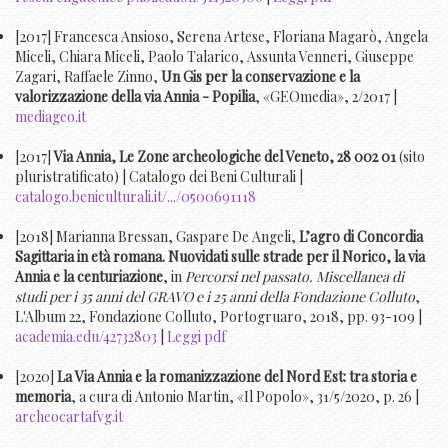
[2017] Francesca Ansioso, Serena Artese, Floriana Magarò, Angela
Miceli, Chiara Miceli, Paolo Talarico, Assunta Venneri, Giuseppe
Zagari, Raffaele Zinno,
Un Gis per la conservazione e la
valorizzazione della via Annia - Popilia
, «GEOmedia», 2/2017 |
mediageo.it
[2017]
Via Annia, Le Zone archeologiche del Veneto, 28 002 01
(sito
pluristratificato) | Catalogo dei Beni Culturali |
catalogo.beniculturali.it/.../0500691118
[2018] Marianna Bressan, Gaspare De Angeli,
L’agro di Concordia
Sagittaria in età romana. Nuovidati sulle strade per il Norico, la via
Annia e la centuriazione
, in
Percorsi nel passato. Miscellanea di
studi per i 35 anni del GRAVO e i 25 anni della Fondazione Colluto
,
L'Album 22, Fondazione Colluto, Portogruaro, 2018, pp. 93-109 |
academia.edu/42732803
|
Leggi pdf
[2020]
La Via Annia e la romanizzazione del Nord Est: tra storia e
memoria
, a cura di Antonio Martin, «Il Popolo», 31/5/2020, p. 26 |
archeocartafvg.it