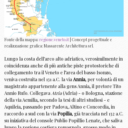
Fonte della mappa:
regione.veneto.it
| Concept progettuale e
realizzazione grafica: Massarente Architettura srl.
Lungo la costa dell'arco alto adriatico, verosimilmente in
coincidenza anche di più antiche piste protostoriche di
collegamento tra il Veneto e l’area del basso Isonzo,
veniva costruita nel 131 a.C. la via
Annia
, per volontà di un
magistrato appartenente alla gens Annia, il pretore Tito
Annio Rufo. Collegava
Atria
(Adria) - o Bologna, stazione
della via Aemilia, secondo la tesi di altri studiosi - e
Aquileia, passando per Padova, Altino e Concordia, in
raccordo a sud con la via
Popilia
, già tracciata nel 132 a.C.
su iniziativa del console Publio Popillio Lenate, che saliva
lungo la regione costiera romagnola, grosso modo in