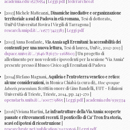
academia.edu/15276554
|
Leggi pdf
|
federarcheo.it
[2013] Michele Matteazzi,
Dinamiche insediative e organizzazione
territoriale a sud di Padova in età romana
, Tesi di dottorato,
UniPd/Universitat Rovira I Virgili di Tarragona |
research.unipd.it/.../11577/3423383
|
Leggi pdf
[2013] Anna Bonfante,
Via Annia
agli Eremitani: la accessibilità dei
contenuti per una nuova lettura
, Tesi di laurea, UniVe, 2012-2013 |
dspace.unive.it/.../3646/836371-1168603
| Un progetto di
allestimento per non vedenti e ipovedenti per la sezione "Via Annia"
presente presso il Museo Civico agli Eremitani di Padova
[2014] Stefano Magnani,
Aquileia e l’entroterra venetico e retico:
alcune considerazioni
, in Monica Chiabà (a cura di),
Hoc qvoque
laboris praemium
. Scritti in onore di Gino Bandelli, EUT - Edizioni
Università di Trieste, Trieste, 2014, pp. 243-270 |
openstarts.units.it/.../10077/9865
|
Leggi pdf
|
academia.edu/9393334
[2016] Viviana Martini,
Le infrastrutture della Via Annia: scoperte
passate e ritrovamenti recenti. Il ponticello di Ca' Tron fra storia,
scavi ed ipotesi di ricostruzione
|
researchgate.net/publication/311320506
|
Leggi pdf