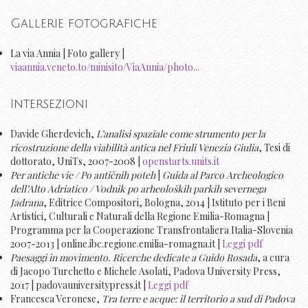
Gallerie fotografiche
La via Annia | Foto gallery |
viaannia.veneto.to/minisito/ViaAnnia/photo...
Intersezioni
Davide Gherdevich,
L’analisi spaziale come strumento per la
ricostruzione della viabilità antica nel Friuli Venezia Giulia
, Tesi di
dottorato, UniTs, 2007-2008 |
openstarts.units.it
Per antiche vie / Po antičnih poteh
|
Guida al Parco Archeologico
dell’Alto Adriatico / Vodnik po arheoloških parkih severnega
Jadrana
, Editrice Compositori, Bologna, 2014 | Istituto per i Beni
Artistici, Culturali e Naturali della Regione Emilia-Romagna |
Programma per la Cooperazione Transfrontaliera Italia-Slovenia
2007-2013 | online.ibc.regione.emilia-romagna.it |
Leggi pdf
Paesaggi in movimento. Ricerche dedicate a Guido Rosada
, a cura
di Jacopo Turchetto e Michele Asolati, Padova University Press,
2017 | padovauniversitypress.it |
Leggi pdf
Francesca Veronese,
Tra terre e acque: il territorio a sud di Padova