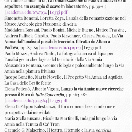
Giovanna Gambacurta,
La romanizzazione di Padova attraverso le
sepolture: un esempio di scavo in laboratorio
, pp. 39-65
|
academia.edu/6747934
|
Leggi pdf
Simonetta Bonomi, Loretta Zega, La sala della romanizzazione nel
Museo Archeologico Nazionale di Adria
Maddalena Bassani, Paolo Bonini, Michele Bueno, Matteo Frassine,
Andrea Raffaele Ghiotto, Paolo Kirschner, Chiara Papisca,
La Via
Annia: dall’analisi al possibile tracciato. Il tratto da Altino a
Padova
, pp. 87-89 |
academia.edu/1419173
| Leggi pdf
Paolo Mozzi, Andrea Ninfo, La fotografia aerea obliqua per
l’analisi geoarcheologica del territorio della Via Annia
Alessandro Fontana, Geomorfologia e paleoambiente lungo la Via
Annia nella pianura friulana
Jacopo Bonetto, Marta Novello, Il Progetto Via Annia ad Aquileia.
La Casa delle Bestie ferite
Elena Pettenò, Alberto Vigoni,
Lungo la via Annia: nuove ricerche
presso il Foro di
Iulia Concordia
, pp. 163-187
|
academia.edu/4944564
|
Leggi pdf
Elena Di Filippo Balestrazzi, Il foro concordiese: conferme e
prospettive dai nuovi dati
Maria Stella Busana, Nicoletta Martinelli, Indagini lungo la Via
Annia nella Tenuta di Ca’ Tron
Carmelo G. Malacrino, Il teatro, il tempio e la sua
porticus
.