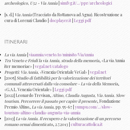
archeologico, U52 - Via Annia
|
simfvg.it/.../ppr/archeologici
[s. d.]
Via Annia
(Tracciato da Rottanova ad Agna). Ricostruzione a
cura di Lorenzi Claudio |
docplayer.it
|
Leggi pdf
Itinerari
La via Annia
|
viaannia.veneto.to/minisito/ViaAnnia
Tra Veneto e Friuli la via Annia, strada della memoria
, «La via Annia
iter memoriae» |
vegal.net/catalogo
Progetti: Via Annia, «
Venezia Orientale VeGal» |
vegal.net
[2005]
Studio di fattibilità per la valorizzazione dei territori
comunali attraversati dalla via consolare - La via della Memoria
,
«G.A.L. Venezia Orientale» |
Leggi pdf
[2022] Leonardo Trevisan,
Altino, Claudia Augusta, Via Annia. Slow
tourism. Percorrere il passato per capire il presente
, Fondazione
Premio Altino,
La via Annia,
pp. 55-67 |
yumpu.com/.../slow-
tourism-altino-claudia-augusta-via-annia
[2013]
La via Annia. Il recupero e la valorizzazione di un percorso
romano ormai dimenticato
, 2.7.2013 |
culturacattolica.it