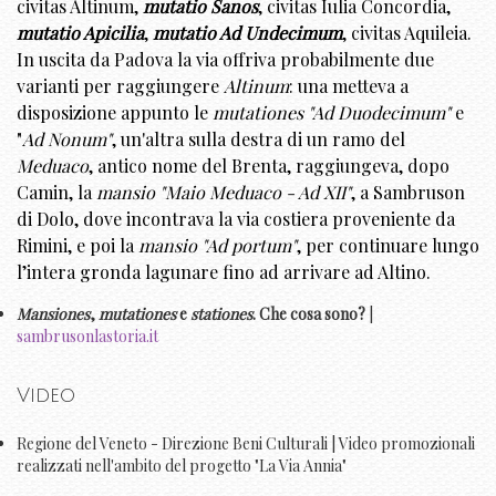
civitas Altinum,
mutatio Sanos
, civitas Iulia Concordia,
mutatio Apicilia
,
mutatio Ad Undecimum
, civitas Aquileia.
In uscita da Padova la via offriva probabilmente due
varianti per raggiungere
Altinum
: una metteva a
disposizione appunto le
mutationes "Ad Duodecimum"
e
"
Ad Nonum"
, un'altra sulla destra di un ramo del
Meduaco
, antico nome del Brenta, raggiungeva, dopo
Camin, la
mansio "Maio Meduaco - Ad XII"
, a Sambruson
di Dolo, dove incontrava la via costiera proveniente da
Rimini, e poi la
mansio "Ad portum"
, per continuare lungo
l’intera gronda lagunare fino ad arrivare ad Altino.
Mansiones
,
mutationes
e
stationes
. Che cosa sono?
|
sambrusonlastoria.it
Video
Regione del Veneto - Direzione Beni Culturali | Video promozionali
realizzati nell'ambito del progetto "La Via Annia"