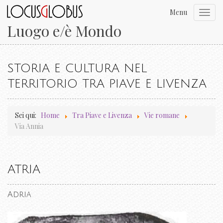
Menu
Toggl
navig
Luogo e/è Mondo
STORIA E CULTURA NEL
TERRITORIO TRA PIAVE E LIVENZA
Sei qui:
Home
Tra Piave e Livenza
Vie romane
Via Annia
ATRIA
Adria