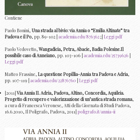
Contiene
Paolo Bonini,
Una strada al bivio: via Annia o “Emilia Altinate” tra
Padova e il Po
, pp. 89-102 |
academia.edu/876362
;|
Leggi pdf
Paolo Vedovetto,
Wangadicia, Petra, Abacie, Badia Polesine.Il
possibile caso di Anneiano
, pp. 103-106 |
academia.edu/25739626
|
Leggi pdf
Matteo Frassine,
La questione Popillia-Annia tra Padova e Adria
,
pp. 107-119 |
academia.edu/22876760
|
Leggi pdf
[2011]
Via Annia II. Adria, Padova, Altino, Concordia, Aquileia.
Progetto di recupero e valorizzazione di un’antica strada romana
,
a cura di Francesca Veronese, Atti della Giornata di Studi Padova,
16.6.2010, Il Poligrafo, Padova, 2011|
poligrafo.it/annia-ii