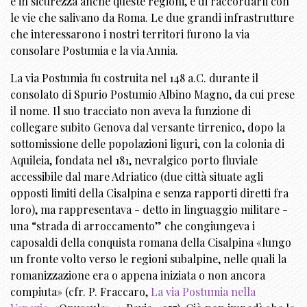
e in sicurezza anche queste regioni, e di raccordarli con
le vie che salivano da Roma. Le due grandi infrastrutture
che interessarono i nostri territori furono la via
consolare Postumia e la via Annia.
La via Postumia fu costruita nel 148 a.C. durante il
consolato di Spurio Postumio Albino Magno, da cui prese
il nome. Il suo tracciato non aveva la funzione di
collegare subito Genova dal versante tirrenico, dopo la
sottomissione delle popolazioni liguri, con la colonia di
Aquileia, fondata nel 181, nevralgico porto fluviale
accessibile dal mare Adriatico (due città situate agli
opposti limiti della Cisalpina e senza rapporti diretti fra
loro), ma rappresentava - detto in linguaggio militare -
una “strada di arroccamento” che congiungeva i
caposaldi della conquista romana della Cisalpina «lungo
un fronte volto verso le regioni subalpine, nelle quali la
romanizzazione era o appena iniziata o non ancora
compiuta» (cfr. P. Fraccaro,
La via Postumia nella