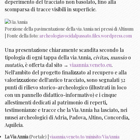
deperimento del tracciato non basolato, fino alla
scomparsa di tracce visibili in superficie.
Porzione della pavimentazione della via Annia nei pressi di Altinum
| Fonte della foto:
archeologiavocidalpassato.files.wordpress.com
Una presentazione chiaramente scandita secondo la
tipologia di ogni tappa della via Annia,
civitas
,
mansio
o
mutatio
, è offerta dal sito →
viaannia.veneto.eu
.
Nell'ambito del progetto finalizzato al recupero e alla
valorizzazione dell'antico tracciato, sono segnalati 32
punti di rilievo storico-archeologico (illustrati in loco
con un pannello didattico-informativo) e i cinque
allestimenti dedicati al patrimonio di reperti,
testimonianze e tracce che la Via Annia ha lasciato, nei
musei archeologici di Adria, Padova, Altino, Concordia,
Aquileia.
La Via Annia
(Portale) |
viaannia.veneto.to/minisito/ViaAnnia