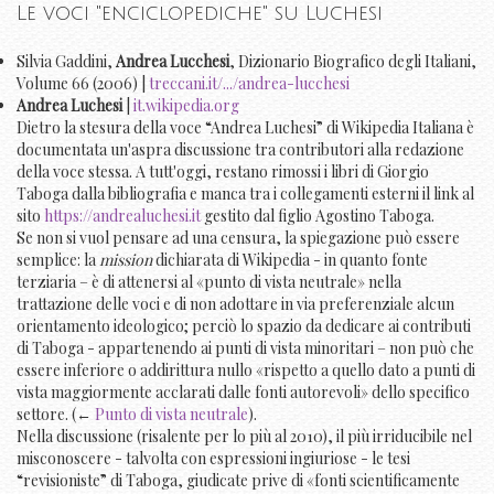
Le voci "enciclopediche" su Luchesi
Silvia Gaddini,
Andrea Lucchesi
, Dizionario Biografico degli Italiani,
Volume 66 (2006) |
treccani.it/.../andrea-lucchesi
Andrea Luchesi
|
it.wikipedia.org
Dietro la stesura della voce “Andrea Luchesi” di Wikipedia Italiana è
documentata un'aspra discussione tra contributori alla redazione
della voce stessa. A tutt'oggi, restano rimossi i libri di Giorgio
Taboga dalla bibliografia e manca tra i collegamenti esterni il link al
sito
https://andrealuchesi.it
gestito dal figlio Agostino Taboga.
Se non si vuol pensare ad una censura, la spiegazione può essere
semplice: la
mission
dichiarata di Wikipedia - in quanto fonte
terziaria – è di attenersi al «punto di vista neutrale» nella
trattazione delle voci e di non adottare in via preferenziale alcun
orientamento ideologico; perciò lo spazio da dedicare ai contributi
di Taboga - appartenendo ai punti di vista minoritari – non può che
essere inferiore o addirittura nullo «rispetto a quello dato a punti di
vista maggiormente acclarati dalle fonti autorevoli» dello specifico
settore. (←
Punto di vista neutrale
).
Nella discussione (risalente per lo più al 2010), il più irriducibile nel
misconoscere - talvolta con espressioni ingiuriose - le tesi
“revisioniste” di Taboga, giudicate prive di «fonti scientificamente