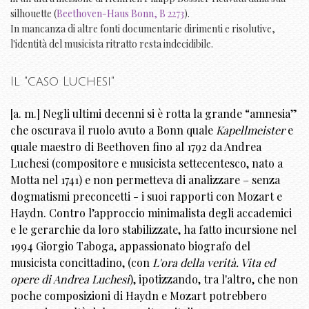
silhouette (
Beethoven-Haus Bonn, B 2273
).
In mancanza di altre fonti documentarie dirimenti e risolutive,
l'identità del musicista ritratto resta indecidibile.
Il "caso Luchesi"
[a. m.] Negli ultimi decenni si è rotta la grande “amnesia”
che oscurava il ruolo avuto a Bonn quale
Kapellmeister
e
quale maestro di Beethoven fino al 1792 da Andrea
Luchesi (compositore e musicista settecentesco, nato a
Motta nel 1741) e non permetteva di analizzare – senza
dogmatismi preconcetti - i suoi rapporti con Mozart e
Haydn. Contro l’approccio minimalista degli accademici
e le gerarchie da loro stabilizzate, ha fatto incursione nel
1994 Giorgio Taboga, appassionato biografo del
musicista concittadino, (con
L'ora della verità. Vita ed
opere di Andrea Luchesi
), ipotizzando, tra l'altro, che non
poche composizioni di Haydn e Mozart potrebbero