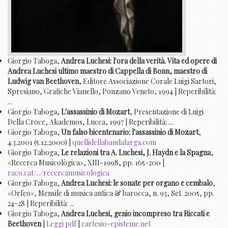
Giorgio Taboga,
Andrea Luchesi: l'ora della verità. Vita ed opere di
Andrea Luchesi ultimo maestro di Cappella di Bonn, maestro di
Ludwig van Beethoven
, Editore Associazione Corale Luigi Sartori,
Spresiano, Grafiche Vianello, Ponzano Veneto, 1994 | Reperibilità:
...
Giorgio Taboga,
L'assassinio di Mozart
, Presentazione di Luigi
Della Croce, Akademos, Lucca, 1997 | Reperibilità: ...
Giorgio Taboga,
Un falso bicentenario: l'assassinio di Mozart
,
4.3.2001 (5.12.2000) |
quellidellabandalarga.com
Giorgio Taboga,
Le relazioni tra A. Luchesi, J. Haydn e la Spagna
,
«Recerca Musicològica», XIII-1998, pp. 165-200 |
raco.cat/.../recercamusicologica
Giorgio Taboga,
Andrea Luchesi: le sonate per organo e cembalo
,
«Orfeo», Mensile di musica antica & barocca, n. 93, Set. 2005, pp.
24-28 | Reperibilità: ...
Giorgio Taboga,
Andrea Luchesi, genio incompreso tra Riccati e
Beethoven
|
Leggi pdf
|
cartesio-episteme.net