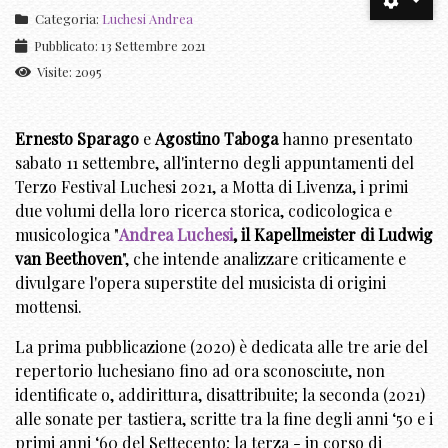
Categoria:
Luchesi Andrea
Pubblicato: 13 Settembre 2021
Visite: 2095
Ernesto Sparago
e
Agostino Taboga
hanno presentato
sabato 11 settembre, all'interno degli appuntamenti del
Terzo Festival Luchesi 2021, a Motta di Livenza, i primi
due volumi della loro ricerca storica, codicologica e
musicologica "
Andrea Luchesi
, il Kapellmeister di Ludwig
van Beethoven
", che intende analizzare criticamente e
divulgare l'opera superstite del musicista di origini
mottensi.
La prima pubblicazione (2020) è dedicata alle tre arie del
repertorio luchesiano fino ad ora sconosciute, non
identificate o, addirittura, disattribuite; la seconda (2021)
alle sonate per tastiera, scritte tra la fine degli anni ‘50 e i
primi anni ‘60 del Settecento; la terza - in corso di