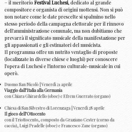
− il meritorio
Festival Luchesi
, dedicato al grande
compositore e organista di origini mottensi. Non si può
non notare come le date prescelte si spalmino nello
stesso periodo della campagna elettorale per il rinnovo
dell'amministrazione comunale, ma non dubitiamo che
prevarrà il significato musicale della manifestazione per
gli appassionati e gli estimatori del musicista.
Il programma offre un nutrito ventaglio di proposte
(localizzate in diverse chiese e luoghi) per conoscere
l'opera di Luchesi e l'intorno culturale-musicale in cui
operò.
Duomo San Nicolò | Venerdì 21 aprile
Viaggio dall’Italia alla Germania
con Chiara Ghirardello (oboe) e Efrem Guerrato (organo)
Chiesa di San Silvestro di Lorenzaga | Venerdì 28 aprile
Il gioco dell’Ottocento
con il Triottocento, composto da Graziano Cester (corno da
caccia), Luigi Pradelle (oboe) e Francesco Zane (organo)