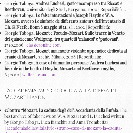
Giorgio Taboga,
Andrea Luchesi, genio incompreso tra Riccati e
Beethoven
, Università degli Studi, Bergamo, 2000 | Reperibilità: ...
Giorgio Taboga,
Le false intestazioni a Joseph Haydn e W. A.
Mozart, ovvero Le sinfonie de differents auteurs dell'inventario di
Ch. G. Neefe, Bonn 8 maggio 1874
, s.l., 2002 | Reperibilità: ...
Giorgio Taboga,
Mozart e Pseudo-Mozart. Sulle tracce in Veneto
del quindicenne Wolfgang, tra quartetti "milanesi" e "padovani"
,
27.10.2006 |
classicaonline.com
Giorgio Taboga,
Mozart una morte violenta: appendice dedicata al
cranio di Mozart
, Archè, Milano, 2008 | Reperibilità: ...
Giorgio Taboga,
A case of damnatio personae. Andrea Luchesi and
his role in the birth of Haydn, Mozart and Beethoven myths
,
6.5.2010 |
waltercosand.com
L'accademia musicologica alla difesa di
Mozart, Haydn...
«Contro “Mozart. La caduta degli dei”. Accademia della Bufala
. The
best archive of fake news on W. A. Mozart and L. Lucchesi written
by Giorgio Taboga, Luca Bianchini and Anna Trombetta»
|
accademiadellabufala.it/lo-strano-caso-di-mozart-la-caduta-