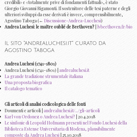
credibili» e «totalmente prive di fondamenti fattuali», è stato
Giorgio Giovanni Rigamonti. Il sostenitore delle tesi paterne e degli
ulteriori sviluppi da esse derivati è invece, comprensibilmente,
Agostino Taboga (←
Discussione-Andrea-Lucchesi
)
Andrea Luchesi: le maître oublié de Beethoven?
|
lvbeethoven.fr/bio
Il sito "
andrealuchesi.it
" curato da
Agostino Taboga
Andrea Luchesi (1741-1801)
Andrea Luchesi (1741-1801) |
andrealuchesi.it
La grande tradizione strumentale italiana
Una proposta biografica
Il catalogo tematico
Gli articoli di analisi codicologica delle fonti
Doumenti e articoli |
andrealuchesi.it/.../gli-articoli
Karl von Ordonez o Andrea Luchesi?
| 20.4.2018
Le sinfonie di Leopold Hofmann presenti nel Fondo Luchesi della
Biblioteca Estense Universitaria di Modena, plausibilmente
composte da Andrea Luchesi
| 25.10.2018