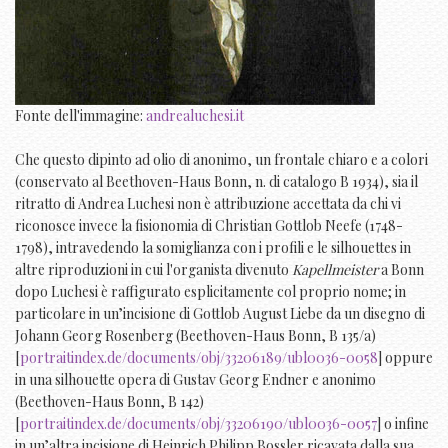
Fonte dell'immagine:
andrealuchesi.it
Che questo dipinto ad olio di anonimo, un frontale chiaro e a colori
(conservato al Beethoven-Haus Bonn, n. di catalogo B 1934), sia il
ritratto di Andrea Luchesi non è attribuzione accettata da chi vi
riconosce invece la fisionomia di Christian Gottlob Neefe (1748-
1798), intravedendo la somiglianza con i profili e le silhouettes in
altre riproduzioni in cui l'organista divenuto
Kapellmeister
a Bonn
dopo Luchesi è raffigurato esplicitamente col proprio nome; in
particolare in un’incisione di Gottlob August Liebe da un disegno di
Johann Georg Rosenberg (Beethoven-Haus Bonn, B 135/a)
[
portraitindex.de/documents/obj/33206189/ubl0036-0058
] oppure
in una silhouette opera di Gustav Georg Endner e anonimo
(Beethoven-Haus Bonn, B 142)
[
portraitindex.de/documents/obj/33206190/ubl0036-0057
] o infine
in un’altra incisione di Heinrich Philipp Bossler ricavata dalla sua