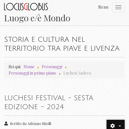
Menu
Toggl
navig
Luogo e/è Mondo
STORIA E CULTURA NEL
TERRITORIO TRA PIAVE E LIVENZA
Sei qui:
Home
Personaggi
Personaggi in primo piano
Luchesi Andrea
LUCHESI FESTIVAL - SESTA
EDIZIONE - 2024
Scritto da
Adriano Miolli