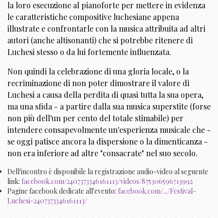
la loro esecuzione al pianoforte per mettere in evidenza
le caratteristiche compositive luchesiane appena
illustrate e confrontarle con la musica attribuita ad altri
autori (anche altisonanti) che si potrebbe ritenere di
Luchesi stesso o da lui fortemente influenzata.
Non quindi la celebrazione di una gloria locale, o la
recriminazione di non poter dimostrare il valore di
Luchesi a causa della perdita di quasi tutta la sua opera,
ma una sfida - a partire dalla sua musica superstite (forse
non più dell'un per cento del totale stimabile) per
intendere consapevolmente un'esperienza musicale che -
se oggi patisce ancora la dispersione o la dimenticanza -
non era inferiore ad altre "consacrate" nel suo secolo.
Dell'incontro è disponibile la registrazione audio-video al seguente
link:
facebook.com/2407373346161113/videos/875306596713992
Pagine facebook dedicate all'evento:
facebook.com/.../Festival-
Luchesi-2407373346161113/