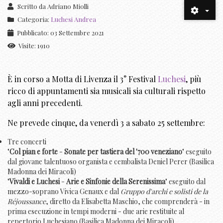
Scritto da
Adriano Miolli
Categoria:
Luchesi Andrea
Pubblicato: 03 Settembre 2021
Visite: 1910
È in corso a Motta di Livenza il 3° Festival
Luchesi
, più
ricco di appuntamenti sia musicali sia culturali rispetto
agli anni precedenti.
Ne prevede cinque, da venerdì 3 a sabato 25 settembre:
Tre concerti
"
Col pian e forte
-
Sonate per tastiera del '700 veneziano
" eseguito
dal giovane talentuoso organista e cembalista Deniel Perer (Basilica
Madonna dei Miracoli)
"
Vivaldi e Luchesi
-
Arie e Sinfonie della Serenissima
" eseguito dal
mezzo-soprano Vivica Genaux e dal
Gruppo d'archi e solisti de la
Réjoussance
, diretto da Elisabetta Maschio, che comprenderà - in
prima esecuzione in tempi moderni - due arie restituite al
repertorio Luchesiano (Basilica Madonna dei Miracoli)