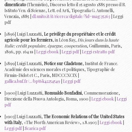
dimenticato
(Themistio), Discorso letto il 15 agosto 1885 presso il R.
Istituto Ven. di Scienze, Lett. ed Arti, Tipografia G. Antonelli,
Venezia, 1885 |
dl.unito.it/it/ricerca/digitale/?id=mag:35263
| Leggi
pdf
[1896] Luigi Luzzatti,
Le privilège du propriétaire et le crédit
agricole pour les fermiers
, in Léon Say,
Dix jours dans la haute
Italie: crédit populaire, épargne, cooperation
, Guillaumin, Paris,
1896, pp. 164 ss |
Leggi ebook
|
Leggi pdf
|
Leggi estratto pdf
[1899] Luigi Luzzatti,
Notice sur Gladstone
, Institut de France.
Académie des sciences morales et politiques, Tipographie de
Firmin-Didot et C., Paris, MDCCCXCIX |
gallica.bnf.fr/.../bpt6k42254549
|
Leggi pdf
[1900] Luigi Luzzatti,
Romualdo Bonfadini
, Commemorazione,
Direzione della Nuova Antologia, Roma, 1900 |
Leggi ebook
|
Leggi
pdf
[1903] Luigi Luzzatti,
The Economic Relations of the United States
with Italy
, «The North American Review», 1.8.1903 |
Leggi ebook
|
Leggi pdf
|
Scarica pdf