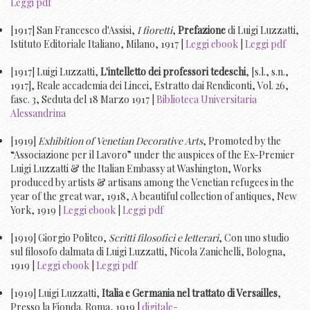
Leggi pdf
[1917] San Francesco d'Assisi,
I fioretti
,
Prefazione
di Luigi Luzzatti,
Istituto Editoriale Italiano, Milano, 1917 |
Leggi ebook
|
Leggi pdf
[1917] Luigi Luzzatti,
L'intelletto dei professori tedeschi
, [s.l., s.n.,
1917], Reale accademia dei Lincei, Estratto dai Rendiconti, Vol. 26,
fasc. 3, Seduta del 18 Marzo 1917 |
Biblioteca Universitaria
Alessandrina
[1919]
Exhibition of Venetian Decorative Arts
, Promoted by the
“Associazione per il Lavoro” under the auspices of the Ex-Premier
Luigi Luzzatti & the Italian Embassy at Washington, Works
produced by artists & artisans among the Venetian refugees in the
year of the great war, 1918, A beautiful collection of antiques, New
York, 1919 |
Leggi ebook
|
Leggi pdf
[1919] Giorgio Politeo,
Scritti filosofici e letterari
, Con uno studio
sul filosofo dalmata di Luigi Luzzatti, Nicola Zanichelli, Bologna,
1919 |
Leggi ebook
|
Leggi pdf
[1919] Luigi Luzzatti,
Italia e Germania nel trattato di Versailles
,
Presso la Fionda. Roma, 1919 |
digitale-