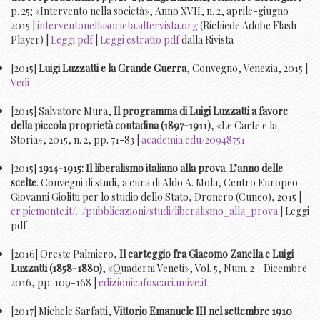
p. 25; «Intervento nella società», Anno XVII, n. 2, aprile-giugno
2015 |
interventonellasocieta.altervista.org
(Richiede Adobe Flash
Player) |
Leggi pdf
|
Leggi estratto pdf
dalla Rivista
[2015]
Luigi Luzzatti e la Grande Guerra
, Convegno, Venezia, 2015 |
Vedi
[2015] Salvatore Mura,
Il programma di Luigi Luzzatti a favore
della piccola proprietà contadina (1897-1911)
, «Le Carte e la
Storia», 2015, n. 2, pp. 71-83 |
academia.edu/20948751
[2015]
1914-1915: Il liberalismo italiano alla prova. L’anno delle
scelte
. Convegni di studi, a cura di Aldo A. Mola, Centro Europeo
Giovanni Giolitti per lo studio dello Stato, Dronero (Cuneo), 2015 |
cr.piemonte.it/.../pubblicazioni/studi/liberalismo_alla_prova
| Leggi
pdf
[2016] Oreste Palmiero,
Il carteggio fra Giacomo Zanella e Luigi
Luzzatti (1858-1880)
, «Quaderni Veneti», Vol. 5, Num. 2 - Dicembre
2016, pp. 109-168 |
edizionicafoscari.unive.it
[2017] Michele Sarfatti,
Vittorio Emanuele III nel settembre 1910