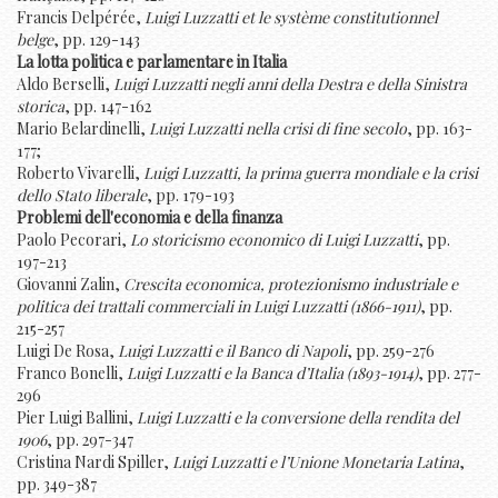
Francis Delpérée,
Luigi Luzzatti et le système constitutionnel
belge
, pp. 129-143
La lotta politica e parlamentare in Italia
Aldo Berselli,
Luigi Luzzatti negli anni della Destra e della Sinistra
storica
, pp. 147-162
Mario Belardinelli,
Luigi Luzzatti nella crisi di fine secolo
, pp. 163-
177;
Roberto Vivarelli,
Luigi Luzzatti, la prima guerra mondiale e la crisi
dello Stato liberale
, pp. 179-193
Problemi dell'economia e della finanza
Paolo Pecorari,
Lo storicismo economico di Luigi Luzzatti
, pp.
197-213
Giovanni Zalin,
Crescita economica, protezionismo industriale e
politica dei trattali commerciali in Luigi Luzzatti (1866-1911)
, pp.
215-257
Luigi De Rosa,
Luigi Luzzatti e il Banco di Napoli
, pp. 259-276
Franco Bonelli,
Luigi Luzzatti e la Banca d’Italia (1893-1914)
, pp. 277-
296
Pier Luigi Ballini,
Luigi Luzzatti e la conversione della rendita del
1906
, pp. 297-347
Cristina Nardi Spiller,
Luigi Luzzatti e l’Unione Monetaria Latina
,
pp. 349-387