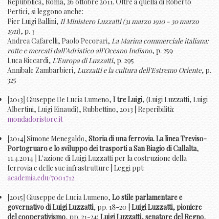
Repubblica, Roma, 26 ottobre 2011. Oltre a quella di Roberto
Pertici, si leggono anche:
Pier Luigi Ballini,
Il Ministero Luzzatti (31 marzo 1910 - 30 marzo
1911
), p. 3
Andrea Cafarelli, Paolo Pecorari,
La Marina commerciale italiana:
rotte e mercati dall’Adriatico all’Oceano Indiano
, p. 259
Luca Riccardi,
L’Europa di Luzzatti
, p. 295
Annibale Zambarbieri,
Luzzatti e la cultura dell’Estremo Oriente
, p.
325
[2013] Giuseppe De Lucia Lumeno,
I tre Luigi
, (Luigi Luzzatti, Luigi
Albertini, Luigi Einaudi), Rubbettino, 2013 | Reperibilità:
mondadoristore.it
[2014] Simone Menegaldo,
Storia di una ferrovia. La linea Treviso-
Portogruaro e lo sviluppo dei trasporti a San Biagio di Callalta
,
11.4.2014 | L'azione di Luigi Luzzatti per la costruzione della
ferrovia e delle sue infrastrutture | Leggi ppt:
academia.edu/7001712
[2015] Giuseppe de Lucia Lumeno,
Lo stile parlamentare e
governativo di Luigi Luzzatti
, pp. 18-20 |
Luigi Luzzatti, pioniere
del cooperativismo
, pp. 21-24;
Luigi Luzzatti, senatore del Regno
,