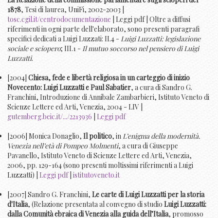
1878
, Tesi di laurea, UniFi, 2002-2003 |
tosc.cgil.it/centrodocumentazione
| Leggi pdf | Oltre a diffusi
riferimenti in ogni parte dell'elaborato, sono presenti paragrafi
specifici dedicati a Luigi Luzzati: II.4 -
Luigi Luzzatti: legislazione
sociale e sciopero
; III.1 -
Il mutuo soccorso nel pensiero di Luigi
Luzzatti
.
[2004]
Chiesa, fede e libertà religiosa in un carteggio di inizio
Novecento: Luigi Luzzatti e Paul Sabatier
, a cura di Sandro G.
Franchini, Introduzione di Annibale Zambarbieri, Istituto Veneto di
Scienze Lettere ed Arti, Venezia, 2004 - LIV |
gutemberg.beic.it/.../2213936
|
Leggi pdf
[2006] Monica Donaglio,
Il politico
, in
L’enigma della modernità.
Venezia nell’età di Pompeo Molmenti
, a cura di Giuseppe
Pavanello, Istituto Veneto di Scienze Lettere ed Arti, Venezia,
2006, pp. 129-164 (sono presenti moltissimi riferimenti a Luigi
Luzzatti) |
Leggi pdf
|
istitutoveneto.it
[2007] Sandro G. Franchini,
Le carte di Luigi Luzzatti per la storia
d'Italia
, (Relazione presentata al convegno di studio
Luigi Luzzatti:
dalla Comunità ebraica di Venezia alla guida dell’Italia
, promosso