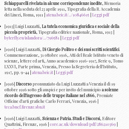
Schiapparelli rivelata in alcune corrispondenze inedite
, Memoria
letta nella seduta del 23 aprile 1911, Tipografia della R. Accademia
dei Lincei, Roma, 1911 |
atena.beic.it/.../10846615
|
Leggi pdf
[1913] Luigi Luzzatti,
La tutela economica giuridica e sociale della
piccola proprietà
, Tipografia editrice nazionale, Roma, 1913 |
byterfly.eu/islandora/.../796581
|
Leggi pdf
[1916] Luigi Luzzatti,
Di Giorgio Politeo e dei suoi scritti scientifici
.
Commemorazione, 31 ottobre 1916, Atti del Reale Istituto veneto di
scienze, lettere ed arti, Anno acacdemico 1916-1917, Serie 9, Tomo
LXXVI, Parte prima, Venezia, Presso la Segreteria dell'Istituto,
1917, pp. 9-44 |
atena.beic.it
|
Leggi pdf
[1916]
Discorso
pronunziato da Luigi Luzzatti a Venezia il dì 19
ottobre 1916 sotto gli auspici e per invito del municipio
a solenne
ricordo dell'ingresso delle truppe italiane nel 1866
, Premiate
Officine d'arti grafiche Carlo Ferrari, Venezia, 1916 |
teca.bncf.firenze.sbn.it
[1916] Luigi Luzzatti,
Scienza e Patria. Studi e Discorsi
, Editore
Quattrini, Firenze, 1916 |
core.ac.uk/download/pdf/286210369
|