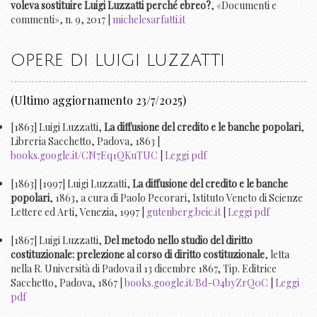
voleva sostituire Luigi Luzzatti perché ebreo?
, «Documenti e
commenti», n. 9, 2017 |
michelesarfatti.it
OPERE DI LUIGI LUZZATTI
(Ultimo aggiornamento 23/7/2025)
[1863] Luigi Luzzatti,
La diffusione del credito e le banche popolari
,
Libreria Sacchetto, Padova, 1863 |
books.google.it/CN7Eq1QKuTUC
|
Leggi pdf
[1863] [1997] Luigi Luzzatti,
La diffusione del credito e le banche
popolari
, 1863, a cura di Paolo Pecorari, Istituto Veneto di Scienze
Lettere ed Arti, Venezia, 1997 |
gutenberg.beic.it
|
Leggi pdf
[1867] Luigi Luzzatti,
Del metodo nello studio del diritto
costituzionale: prelezione al corso di diritto costituzionale
, letta
nella R. Università di Padova il 13 dicembre 1867, Tip. Editrice
Sacchetto, Padova, 1867 |
books.google.it/Bd-O4byZrQ0C
|
Leggi
pdf