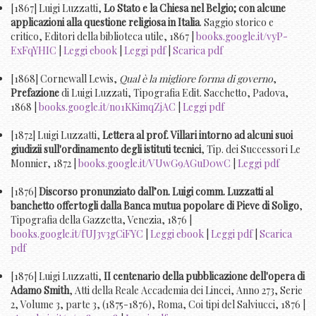
[1867] Luigi Luzzatti,
Lo Stato e la Chiesa nel Belgio; con alcune
applicazioni alla questione religiosa in Italia
. Saggio storico e
critico, Editori della biblioteca utile, 1867 |
books.google.it/vyP-
ExFqYHIC
|
Leggi ebook
|
Leggi pdf
|
Scarica pdf
[1868] Cornewall Lewis,
Qual è la migliore forma di governo
,
Prefazione
di Luigi Luzzati, Tipografia Edit. Sacchetto, Padova,
1868 |
books.google.it/no1KKimqZjAC
|
Leggi pdf
[1872] Luigi Luzzatti,
Lettera al prof. Villari intorno ad alcuni suoi
giudizii sull'ordinamento degli istituti tecnici
, Tip. dei Successori Le
Monnier, 1872 |
books.google.it/VUwG9AGuD0wC
|
Leggi pdf
[1876]
Discorso pronunziato dall’on. Luigi comm. Luzzatti al
banchetto offertogli dalla Banca mutua popolare di Pieve di Soligo
,
Tipografia della Gazzetta, Venezia, 1876 |
books.google.it/fUJ3v3gCiFYC
|
Leggi ebook
|
Leggi pdf
|
Scarica
pdf
[1876] Luigi Luzzatti,
II centenario della pubblicazione dell'opera di
Adamo Smith
, Atti della Reale Accademia dei Lincei, Anno 273, Serie
2, Volume 3, parte 3, (1875-1876), Roma, Coi tipi del Salviucci, 1876 |