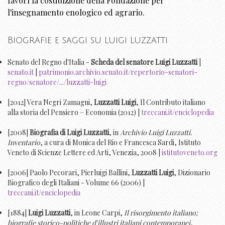
favorì la costituzione della Fondazione per
l'insegnamento enologico ed agrario.
Biografie e saggi su Luigi Luzzatti
Senato del Regno d'Italia -
Scheda del senatore Luigi Luzzatti
|
senato.it
|
patrimonio.archivio.senato.it/repertorio-senatori-
regno/senatore/.../luzzatti-luigi
[2012] Vera Negri Zamagni,
Luzzatti Luigi
, Il Contributo italiano
alla storia del Pensiero – Economia (2012) |
treccani.it/enciclopedia
[2008]
Biografia di Luigi Luzzatti
, in
Archivio Luigi Luzzatti.
Inventario
, a cura di Monica del Rio e Francesca Sardi, Istituto
Veneto di Scienze Lettere ed Arti, Venezia, 2008 |
istitutoveneto.org
[2006] Paolo Pecorari, Pierluigi Ballini,
Luzzatti Luigi
, Dizionario
Biografico degli Italiani - Volume 66 (2006) |
treccani.it/enciclopedia
[1884]
Luigi Luzzatti
, in Leone Carpi,
Il risorgimento italiano;
biografie storico-politiche d'illustri italiani contemporanei
,