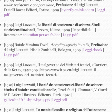
Italia: resistenza e cooperazione
,
Prefazione
di Luigi Luzzatti,
Fratelli Bocca Editori, Torino, 1909 |
byterfly.eu/islandora
|
Leggi
pdf
[1909] Luigi Luzzatti,
La libertà di coscienza e di scienza. Studi
storici costituzionali
, Treves, Milano, 1909 | Reperibilità: ... |
Recensione:
education.persee.fr/doc
|
Leggi pdf
[1909] Natale Massimo Fovel,
Il credito agrario in Italia
,
Prefazione
di Luigi Luzzatti, Nicola Zanichelli, Bologna, 1909 |
Leggi ebook
|
Leggi pdf
[1909] Luigi Luzzatti, Il malgoverno dei Ministeri tecnici, «Corriere
della Sera», 15/5/1909 | https://www.irpa.eu/luigi-luzzatti-il-
malgoverno-dei-ministeri-tecnici/
[1910] Luigi Luzzatti,
Liberté de conscience et liberté de science:
études d'histoire constitutionnelle
, Trad. fr. di J. Chamard, V. Giard
& E. Brière Libraires-Éditeurs, Paris, 1910 |
gallica.bnf.fr/.../bpt6k921443b
|
Leggi pdf
[1911] Luigi Luzzatti,
La mente filosofica e religiosa dell'astronomo