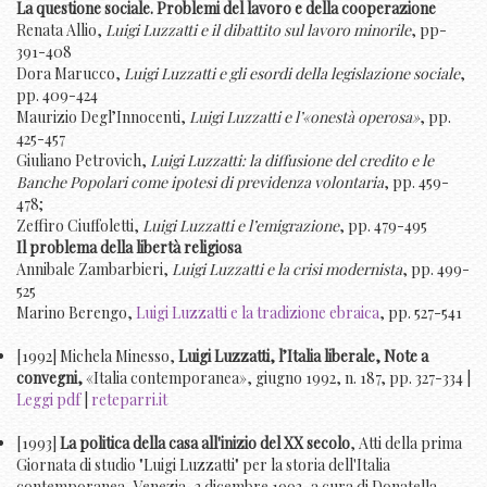
La questione sociale. Problemi del lavoro e della cooperazione
Renata Allio,
Luigi Luzzatti e il dibattito sul lavoro minorile
, pp-
391-408
Dora Marucco,
Luigi Luzzatti e gli esordi della legislazione sociale
,
pp. 409-424
Maurizio Degl’Innocenti,
Luigi Luzzatti e l’«onestà operosa»
, pp.
425-457
Giuliano Petrovich,
Luigi Luzzatti: la diffusione del credito e le
Banche Popolari come ipotesi di previdenza volontaria
, pp. 459-
478;
Zeffiro Ciuffoletti,
Luigi Luzzatti e l’emigrazione
, pp. 479-495
Il problema della libertà religiosa
Annibale Zambarbieri,
Luigi Luzzatti e la crisi modernista
, pp. 499-
525
Marino Berengo,
Luigi Luzzatti e la tradizione ebraica
, pp. 527-541
[1992] Michela Minesso,
Luigi Luzzatti, l’Italia liberale, Note a
convegni,
«Italia contemporanea», giugno 1992, n. 187, pp. 327-334 |
Leggi pdf
|
reteparri.it
[1993]
La politica della casa all'inizio del XX secolo
, Atti della prima
Giornata di studio "Luigi Luzzatti" per la storia dell'Italia
contemporanea, Venezia, 3 dicembre 1993, a cura di Donatella