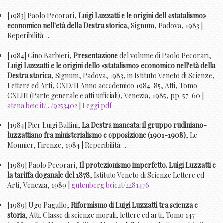
[1983] Paolo Pecorari,
Luigi Luzzatti e le origini dell «statalismo»
economico nell'età della Destra storica
, Signum, Padova, 1983 |
Reperibilità: ...
[1984] Gino Barbieri,
Presentazione
del volume di Paolo Pecorari,
Luigi Luzzatti e le origini dello «statalismo» economico nell'età della
Destra storica
, Signum, Padova, 1983, in Istituto Veneto di Scienze,
Lettere ed Arti, CXLVII Anno accademico 1984-85, Atti, Tomo
CXLIII (Parte generale e atti ufficiali), Venezia, 1985, pp. 57-60 |
atena.beic.it/.../9253402
|
Leggi pdf
[1984] Pier Luigi Ballini,
La Destra mancata: il gruppo rudiniano-
luzzattiano fra ministerialismo e opposizione (1901-1908)
, Le
Monnier, Firenze, 1984 | Reperibilità: ...
[1989] Paolo Pecorari,
Il protezionismo imperfetto. Luigi Luzzatti e
la tariffa doganale del 1878
, Istituto Veneto di Scienze Lettere ed
Arti, Venezia, 1989 |
gutenberg.beic.it/2281476
[1989] Ugo Pagallo,
Riformismo di Luigi Luzzatti tra scienza e
storia
, Atti. Classe di scienze morali, lettere ed arti, Tomo 147