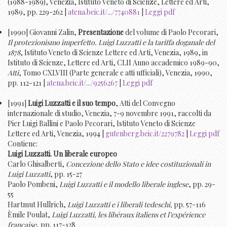
(1988-1989), Venezia, Istituto Veneto di Scienze, Lettere ed Arti,
1989, pp. 229-262 |
atena.beic.it/.../7740881
|
Leggi pdf
[1990] Giovanni Zalin,
Presentazione
del volume di Paolo Pecorari,
Il protezionismo imperfetto. Luigi Luzzatti e la tariffa doganale del
1878
, Istituto Veneto di Scienze Lettere ed Arti, Venezia, 1989, in
Istituto di Scienze, Lettere ed Arti, CLII Anno accademico 1989-90,
Atti
, Tomo CXLVIII (Parte generale e atti ufficiali), Venezia, 1990,
pp. 112-121 |
atena.beic.it/.../9256267
|
Leggi pdf
[1991]
Luigi Luzzatti e il suo tempo
, Atti del Convegno
internazionale di studio, Venezia, 7-9 novembre 1991, raccolti da
Pier Luigi Ballini e Paolo Pecorari, Istituto Veneto di Scienze
Lettere ed Arti, Venezia, 1994 |
gutenberg.beic.it/2279782
|
Leggi pdf
Contiene:
Luigi Luzzatti. Un liberale europeo
Carlo Ghisalberti,
Concezione dello Stato e idee costituzionali in
Luigi Luzzatti
, pp. 15-27
Paolo Pombeni,
Luigi Luzzatti e il modello liberale inglese
, pp. 29-
55
Hartmut Hullrich,
Luigi Luzzatti e i liberali tedeschi,
pp. 57-116
Èmile Poulat,
Luigi Luzzatti, les libéraux italiens et l’expérience
française
, pp. 117-128