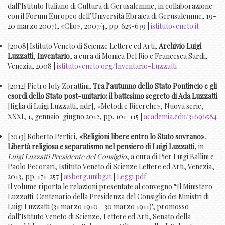
dall’Istituto Italiano di Cultura di Gerusalemme, in collaborazione
con il Forum Europeo dell’Università Ebraica di Gerusalemme, 19-
20 marzo 2007), «Clio», 2007/4, pp. 625-639 |
istitutoveneto.it
[2008] Istituto Veneto di Scienze Lettere ed Arti,
Archivio Luigi
Luzzatti
,
Inventario
, a cura di Monica Del Rio e Francesca Sardi,
Venezia, 2008 |
istitutoveneto.org/Inventario-Luzzatti
[2012] Pietro Ioly Zorattini,
Tra l’autunno dello Stato Pontiﬁcio e gli
esordi dello Stato post-unitario: il battesimo segreto di Ada Luzzatti
[figlia di Luigi Luzzatti, ndr], «Metodi e Ricerche», Nuova serie,
XXXI, 1, gennaio-giugno 2012, pp. 101-115 |
academia.edu/31696584
[2013] Roberto Pertici,
«Religioni libere entro lo Stato sovrano».
Libertà religiosa e separatismo nel pensiero di Luigi Luzzatti
, in
Luigi Luzzatti Presidente del Consiglio
, a cura di Pier Luigi Ballini e
Paolo Pecorari, Istituto Veneto di Scienze Lettere ed Arti, Venezia,
2013, pp. 171-257 |
aisberg.unibg.it
|
Leggi pdf
Il volume riporta le relazioni presentate al convegno “Il Ministero
Luzzatti. Centenario della Presidenza del Consiglio dei Ministri di
Luigi Luzzatti (31 marzo 1910 - 30 marzo 1911)", promosso
dall’Istituto Veneto di Scienze, Lettere ed Arti, Senato della