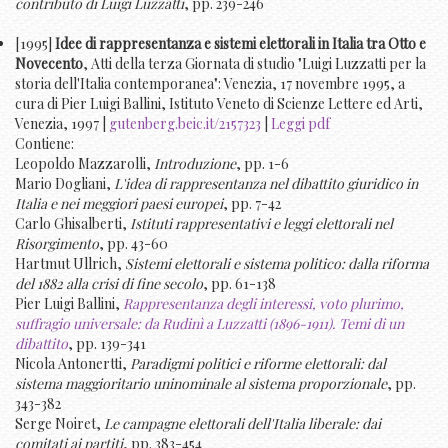
contributo di Luigi Luzzatti
, pp. 239-246
[1995]
Idee di rappresentanza e sistemi elettorali in Italia tra Otto e
Novecento
, Atti della terza Giornata di studio "Luigi Luzzatti per la
storia dell'Italia contemporanea": Venezia, 17 novembre 1995, a
cura di Pier Luigi Ballini, Istituto Veneto di Scienze Lettere ed Arti,
Venezia, 1997 |
gutenberg.beic.it/2157323
|
Leggi pdf
Contiene:
Leopoldo Mazzarolli,
Introduzione
, pp. 1-6
Mario Dogliani,
L'idea di rappresentanza nel dibattito giuridico in
Italia e nei meggiori paesi europei
, pp. 7-42
Carlo Ghisalberti,
Istituti rappresentativi e leggi elettorali nel
Risorgimento
, pp. 43-60
Hartmut Ullrich,
Sistemi elettorali e sistema politico: dalla riforma
del 1882 alla crisi di fine secolo
, pp. 61-138
Pier Luigi Ballini,
Rappresentanza degli interessi, voto plurimo,
suffragio universale: da Rudinì a Luzzatti (1896-1911). Temi di un
dibattito
, pp. 139-341
Nicola Antonertti,
Paradigmi politici e riforme elettorali: dal
sistema maggioritario uninominale al sistema proporzionale
, pp.
343-382
Serge Noiret,
Le campagne elettorali dell'Italia liberale: dai
comitati ai partiti
, pp. 383-454