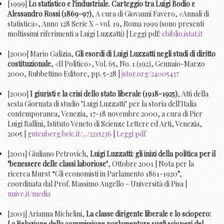
[1999]
Lo statistico e l'industriale. Carteggio tra Luigi Bodio e
Alessandro Rossi (1869-97)
, A cura di Giovanni Favero, «Annali di
statistica», Anno 128 Serie X - vol. 19, Roma 1999 (sono presenti
moltissimi riferimenti a Luigi Luzzatti) | Leggi pdf:
ebiblio.istat.it
[2000] Mario Galizia,
Gli esordi di Luigi Luzzatti negli studi di diritto
costituzionale
, «Il Politico», Vol. 65, No. 1 (192), Gennaio-Marzo
2000, Rubbettino Editore, pp. 5-28 |
jstor.org/24005437
[2000]
I giuristi e la crisi dello stato liberale (1918-1925)
, Atti della
sesta Giornata di studio "Luigi Luzzatti" per la storia dell'Italia
contemporanea, Venezia, 17-18 novembre 2000, a cura di Pier
Luigi Ballini, Istituto Veneto di Scienze Lettere ed Arti, Venezia,
2005 |
gutenberg.beic.it/.../2215236
|
Leggi pdf
[2001] Giuliano Petrovich,
Luigi Luzzatti: gli inizi della politica per il
"benessere delle classi laboriose"
, Ottobre 2001 | Nota per la
ricerca Murst “Gli economisti in Parlamento 1861-1920”,
coordinata dal Prof. Massimo Augello - Università di Pisa |
unive.it/media
[2003] Arianna Michelini,
La classe dirigente liberale e lo sciopero:
La Relazione della commissione parlamentare sugli scioperi del