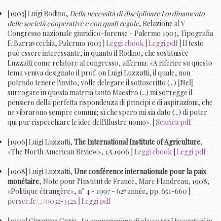
[1903] Luigi Rodino,
Della necessità di disciplinare l'ordinamento
delle società cooperative e con quali regole
, Relazione al V
Congresso nazionale giuridico-forense - Palermo 1903, Tipografia
F. Barravecchia, Palermo 1903 |
Leggi ebook
|
Leggi pdf
| Il testo
può essere interessante, in quanto il Rodino, che sostituisce
Luzzatti come relatore al congresso, afferma: «A riferire su questo
tema veniva designato il prof. on Luigi Luzzatti, il quale, non
potendo tenere l'invito, volle delegare il sottoscritto (...) [Nel]
surrogare in questa materia tanto Maestro (...) mi sorregge il
pensiero della perfetta rispondenza di principi e di aspirazioni, che
ne vibrarono sempre comuni; sì che spero mi sia dato (...) di poter
qui pur rispecchiare le idee dell'illustre uomo». |
Scarica pdf
[1906] Luigi Luzzatti,
The International Institute of Agriculture
,
«The North American Review», 1.5.1906 |
Leggi ebook
|
Leggi pdf
[1908] Luigi Luzzatti,
Une conférence internationale pour la paix
monétaire
, Note pour l'Institut de France, Marc Flandreau, 1908,
«Politique étrangère», n° 4 - 1997 - 62ᵉ année, pp. 651-660 |
persee.fr/.../0032-342x
|
Leggi pdf
[1909] Giuseppe Goria,
La cooperazione di classe tra i lavoratori in