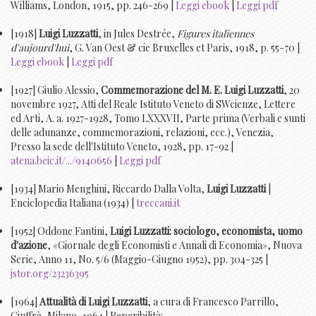
Williams, London, 1915, pp. 246-269 |
Leggi ebook
|
Leggi pdf
[1918]
Luigi Luzzatti
, in Jules Destrée,
Figures italiennes
d'aujourd'hui
, G. Van Oest & cie Bruxelles et Paris, 1918, p. 55-70 |
Leggi ebook
|
Leggi pdf
[1927] Giulio Alessio,
Commemorazione del M. E. Luigi Luzzatti
, 20
novembre 1927, Atti del Reale Istituto Veneto di SWcienze, Lettere
ed Arti, A. a. 1927-1928, Tomo LXXXVII, Parte prima (Verbali e sunti
delle adunanze, commemorazioni, relazioni, ecc.), Venezia,
Presso la sede dell'Istituto Veneto, 1928, pp. 17-92 |
atena.beic.it/.../9140656
|
Leggi pdf
[1934] Mario Menghini, Riccardo Dalla Volta,
Luigi Luzzatti
|
Enciclopedia Italiana (1934) |
treccani.it
[1952] Oddone Fantini,
Luigi Luzzatti: sociologo, economista, uomo
d'azione
, «Giornale degli Economisti e Annali di Economia», Nuova
Serie, Anno 11, No. 5/6 (Maggio-Giugno 1952), pp. 304-325 |
jstor.org/23236395
[1964]
Attualità di Luigi Luzzatti
, a cura di Francesco Parrillo,
Giuffrè, Milano, 1964 | Reperibilità: ...