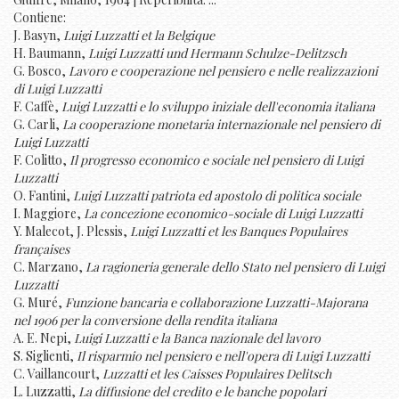
Contiene:
J. Basyn,
Luigi Luzzatti et la Belgique
H. Baumann,
Luigi Luzzatti und Hermann Schulze-Delitzsch
G. Bosco,
Lavoro e cooperazione nel pensiero e nelle realizzazioni
di Luigi Luzzatti
F. Caffè,
Luigi Luzzatti e lo sviluppo iniziale dell'economia italiana
G. Carli,
La cooperazione monetaria internazionale nel pensiero di
Luigi Luzzatti
F. Colitto,
Il progresso economico e sociale nel pensiero di Luigi
Luzzatti
O. Fantini,
Luigi Luzzatti patriota ed apostolo di politica sociale
I. Maggiore,
La concezione economico-sociale di Luigi Luzzatti
Y. Malecot, J. Plessis,
Luigi Luzzatti et les Banques Populaires
françaises
C. Marzano,
La ragioneria generale dello Stato nel pensiero di Luigi
Luzzatti
G. Muré,
Funzione bancaria e collaborazione Luzzatti-Majorana
nel 1906 per la conversione della rendita italiana
A. E. Nepi,
Luigi Luzzatti e la Banca nazionale del lavoro
S. Siglienti,
Il risparmio nel pensiero e nell'opera di Luigi Luzzatti
C. Vaillancourt,
Luzzatti et les Caisses Populaires Delitsch
L. Luzzatti,
La diffusione del credito e le banche popolari