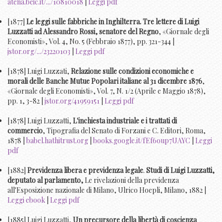
atena.beic.it/.../10810018
|
Leggi pdf
[1877]
Le leggi sulle fabbriche in Inghilterra. Tre lettere di Luigi
Luzzatti ad Alessandro Rossi, senatore del Regno
, «Giornale degli
Economisti», Vol. 4, No. 5 (Febbraio 1877), pp. 321-344 |
jstor.org/.../23220103
|
Leggi pdf
[1878] Luigi Luzzati,
Relazione sulle condizioni economiche e
morali delle Banche Mutue Popolari italiane al 31 dicembre 1876
,
«Giornale degli Economisti», Vol. 7, N. 1/2 (Aprile e Maggio 1878),
pp. 1, 3-82 |
jstor.org/41959151
|
Leggi pdf
[1878] Luigi Luzzatti,
L'inchiesta industriale e i trattati di
commercio
, Tipografia del Senato di Forzani e C. Editori, Roma,
1878 |
babel.hathitrust.org
|
books.google.it/fEf6oup7UAYC
|
Leggi
pdf
[1882]
Previdenza libera e previdenza legale
.
Studi di Luigi Luzzatti,
deputato al parlamento,
Le rivelazioni della previdenza
all'Esposizione nazionale di Milano, Ulrico Hoepli, Milano, 1882 |
Leggi ebook
|
Leggi pdf
[1885] Luigi Luzzatti,
Un precursore della libertà di coscienza