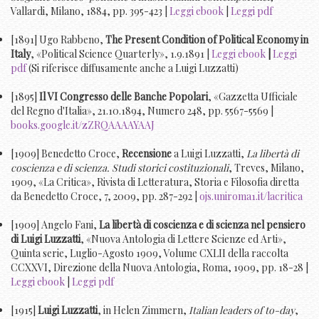
Vallardi, Milano, 1884, pp. 395-423 |
Leggi ebook
|
Leggi pdf
[1891] Ugo Rabbeno,
The Present Condition of Political Economy in
Italy
, «Political Science Quarterly», 1.9.1891 |
Leggi ebook
|
Leggi
pdf
(Si riferisce diffusamente anche a Luigi Luzzatti)
[1895]
Il VI Congresso delle Banche Popolari
, «Gazzetta Ufficiale
del Regno d'Italia», 21.10.1894, Numero 248, pp. 5567-5569 |
books.google.it/zZRQAAAAYAAJ
[1909] Benedetto Croce,
Recensione
a Luigi Luzzatti,
La libertà di
coscienza e di scienza. Studi storici costituzionali
, Treves, Milano,
1909, «La Critica», Rivista di Letteratura, Storia e Filosofia diretta
da Benedetto Croce, 7, 2009, pp. 287-292 |
ojs.uniroma1.it/lacritica
[1909] Angelo Fani,
La libertà di coscienza e di scienza nel pensiero
di Luigi Luzzatti
, «Nuova Antologia di Lettere Scienze ed Arti»,
Quinta serie, Luglio-Agosto 1909, Volume CXLII della raccolta
CCXXVI, Direzione della Nuova Antologia, Roma, 1909, pp. 18-28 |
Leggi ebook
|
Leggi pdf
[1915]
Luigi Luzzatti
, in Helen Zimmern,
Italian leaders of to-day
,