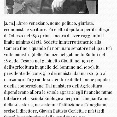
[a. m.] Ebreo veneziano, uomo politico, giurista,
economista e scrittore. Fu eletto deputato per il collegio
di Oderzo nel 1870 prima ancora di aver raggiunto il
limite minimo di età. Sedette ininterrottamente alla
Camera fino a quando fu nominato senatore nel 1921. Più
volte ministro (delle Finanze nel gabinetto Rudinì nel
1891, del Tesoro nel gabinetto Giolitti nel 1903 e
dell'Agricoltura in quello del Sonnino nel 1909), fu
presidente del consiglio dei ministri dal marzo 1910 al
marzo 1911. Fu grande sostenitore delle banche popolari
e della cooperazione. Dal ministero dell'Agricoltura
dipendevano allora le scuole agrarie: egli fu anche nume
tutelare della Scuola Enologica nei primi cinquant'anni
della sua storia, ne sostenne l'istituzione a Conegliano,
scelse il direttore, Giovan Battista Cerletti, e più tardi