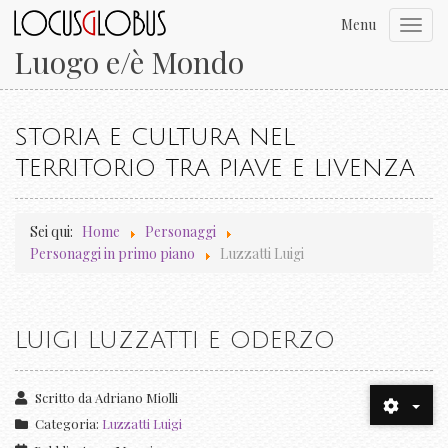
Menu
Toggl
navig
Luogo e/è Mondo
STORIA E CULTURA NEL
TERRITORIO TRA PIAVE E LIVENZA
Sei qui:
Home
Personaggi
Personaggi in primo piano
Luzzatti Luigi
LUIGI LUZZATTI E ODERZO
Scritto da
Adriano Miolli
Categoria:
Luzzatti Luigi