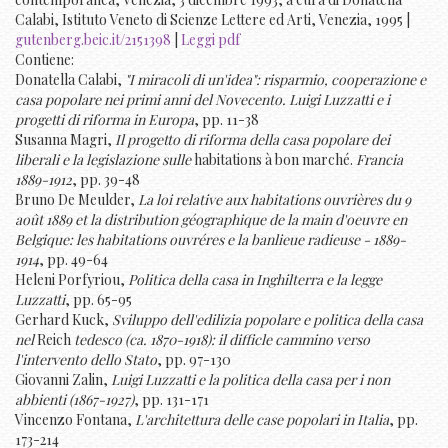
Calabi, Istituto Veneto di Scienze Lettere ed Arti, Venezia, 1995 |
gutenberg.beic.it/2151398
|
Leggi pdf
Contiene:
Donatella Calabi,
"I miracoli di un'idea": risparmio, cooperazione e
casa popolare nei primi anni del Novecento. Luigi Luzzatti e i
progetti di riforma in Europa
, pp. 11-38
Susanna Magri,
Il progetto di riforma della casa popolare dei
liberali e la legislazione sulle
habitations à bon marché.
Francia
1889-1912
, pp. 39-48
Bruno De Meulder,
La loi relative aux habitations ouvrières du 9
août 1889 et la distribution géographique de la main d'oeuvre en
Belgique: les habitations ouvréres e la banlieue radieuse - 1889-
1914
, pp. 49-64
Heleni Porfyriou,
Politica della casa in Inghilterra e la legge
Luzzatti
, pp. 65-95
Gerhard Kuck,
Sviluppo dell'edilizia popolare e politica della casa
nel
Reich
tedesco (ca. 1870-1918): il difficle cammino verso
l'intervento dello Stato
, pp. 97-130
Giovanni Zalin,
Luigi Luzzatti e la politica della casa per i non
abbienti (1867-1927)
, pp. 131-171
Vincenzo Fontana,
L'architettura delle case popolari in Italia
, pp.
173-214