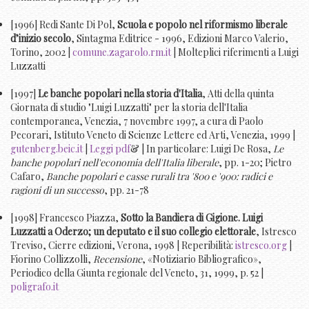
[1996] Redi Sante Di Pol,
Scuola e popolo nel riformismo liberale
d’inizio secolo
, Sintagma Editrice - 1996, Edizioni Marco Valerio,
Torino, 2002 |
comune.zagarolo.rm.it
| Molteplici riferimenti a Luigi
Luzzatti
[1997]
Le banche popolari nella storia d'Italia
, Atti della quinta
Giornata di studio "Luigi Luzzatti" per la storia dell'Italia
contemporanea, Venezia, 7 novembre 1997, a cura di Paolo
Pecorari, Istituto Veneto di Scienze Lettere ed Arti, Venezia, 1999 |
gutenberg.beic.it
|
Leggi pdf
& | In particolare: Luigi De Rosa,
Le
banche popolari nell'economia dell'Italia liberale
, pp. 1-20; Pietro
Cafaro,
Banche popolari e casse rurali tra '800 e '900: radici e
ragioni di un successo
, pp. 21-78
[1998] Francesco Piazza,
Sotto la Bandiera di Gigione. Luigi
Luzzatti a Oderzo; un deputato e il suo collegio elettorale
, Istresco
Treviso, Cierre edizioni, Verona, 1998 | Reperibilità:
istresco.org
|
Fiorino Collizzolli,
Recensione
, «Notiziario Bibliografico»,
Periodico della Giunta regionale del Veneto, 31, 1999, p. 52 |
poligrafo.it