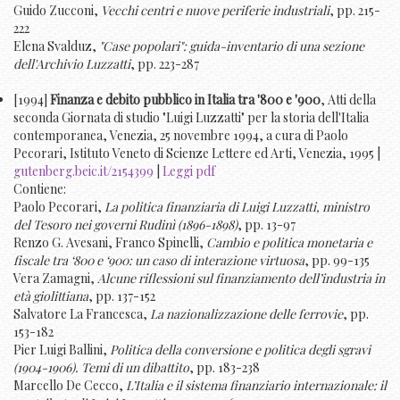
Guido Zucconi,
Vecchi centri e nuove periferie industriali
, pp. 215-
222
Elena Svalduz,
"Case popolari": guida-inventario di una sezione
dell'Archivio Luzzatti
, pp. 223-287
[1994]
Finanza e debito pubblico in Italia tra '800 e '900
, Atti della
seconda Giornata di studio "Luigi Luzzatti" per la storia dell'Italia
contemporanea, Venezia, 25 novembre 1994, a cura di Paolo
Pecorari, Istituto Veneto di Scienze Lettere ed Arti, Venezia, 1995 |
gutenberg.beic.it/2154399
|
Leggi pdf
Contiene:
Paolo Pecorari,
La politica finanziaria di Luigi Luzzatti, ministro
del Tesoro nei governi Rudinì (1896-1898)
, pp. 13-97
Renzo G. Avesani, Franco Spinelli,
Cambio e politica monetaria e
fiscale tra ‘800 e ‘900: un caso di interazione virtuosa
, pp. 99-135
Vera Zamagni,
Alcune riflessioni sul finanziamento dell’industria in
età giolittiana
, pp. 137-152
Salvatore La Francesca,
La nazionalizzazione delle ferrovie
, pp.
153-182
Pier Luigi Ballini,
Politica della conversione e politica degli sgravi
(1904-1906). Temi di un dibattito
, pp. 183-238
Marcello De Cecco,
L’Italia e il sistema finanziario internazionale: il