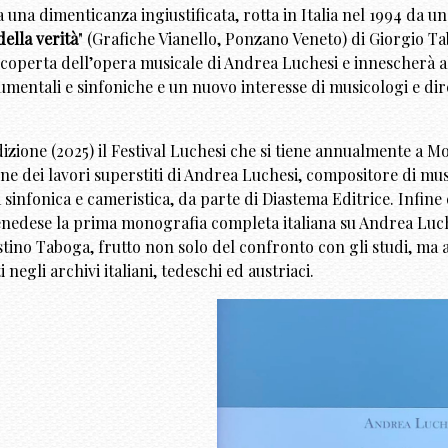
a una dimenticanza ingiustificata, rotta in Italia nel 1994 da u
ella verità
" (Grafiche Vianello, Ponzano Veneto) di Giorgio T
iscoperta dell’opera musicale di Andrea Luchesi e innescherà
rumentali e sinfoniche e un nuovo interesse di musicologi e dir
izione (2025) il Festival Luchesi che si tiene annualmente a Mo
one dei lavori superstiti di Andrea Luchesi, compositore di mu
a sinfonica e cameristica, da parte di Diastema Editrice. Infine 
 Cenedese la prima monografia completa italiana su Andrea Luch
tino Taboga, frutto non solo del confronto con gli studi, ma 
negli archivi italiani, tedeschi ed austriaci.