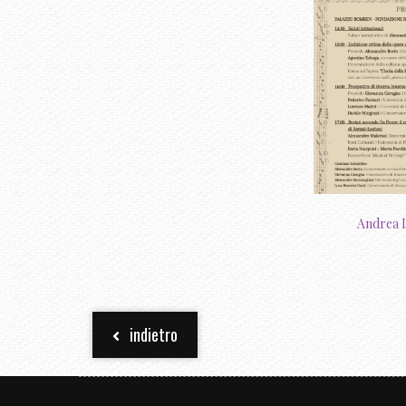
Andrea L
indietro