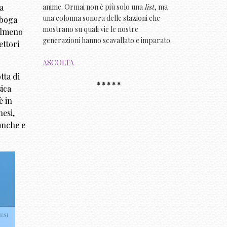
na
anime. Ormai non è più solo una
list
, ma
una colonna sonora delle stazioni che
aboga
mostrano su quali vie le nostre
 almeno
generazioni hanno scavallato e imparato.
ettori
ASCOLTA
tta di
* * * * *
sica
è in
esi,
anche e