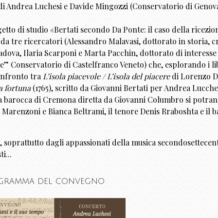
 di Andrea Luchesi e Davide Mingozzi (Conservatorio di Genova
tto di studio «Bertati secondo Da Ponte: il caso della ricezio
da tre ricercatori (Alessandro Malavasi, dottorato in storia, cr
adova, Ilaria Scarponi e Marta Pacchin, dottorato di interesse
e” Conservatorio di Castelfranco Veneto) che, esplorando i lib
onfronto tra
L’isola piacevole / L’isola del piacere
di Lorenzo D
la fortuna
(1765), scritto da Giovanni Bertati per Andrea Lucche
ra barocca di Cremona diretta da Giovanni Columbro si potra
 Marenzoni e Bianca Beltrami, il tenore Denis Rraboshta e il 
oprattutto dagli appassionati della musica secondosettecen
i...
ogramma del convegno