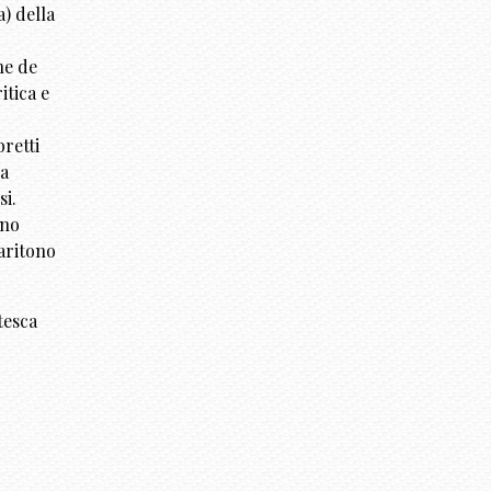
) della
ne de
itica e
retti
a
si.
nno
baritono
tesca