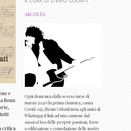
a cura di stenio odonti
ASCOLTA
ione e
Ogni domenica dallo scorso mese di
 a Bonn
marzo 2020 (la prima clausura, causa
orte,
Covid-19), Stenio Odonti invia agli amici di
utti
Whatsapp il link ad una canzone dal
musical box
delle proprie passioni, forse
 critica
a edificazione e consolazione delle nostre