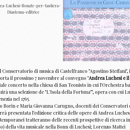
l Conservatorio di musica di Castelfranco "Agostino Steffani", 
orta il prossimo 7 novembre al convegno "
Andrea Luchesi e il
iale concerto nella chiesa di San Teonisto in cui l'Orchestra b
rà una selezione de "L'Isola della Fortuna”, opera con cui L
nezia nel 1765.
o Borin e Maria Giovanna Carugno, docenti dei Conservatori 
rà presentata l'edizione critica delle opere di Andrea Luches
ntemporanei tratteranno delle recenti prospettive di ricerca i
o) della vita musicale nella Bonn di Luchesi; Lorenzo Mattei