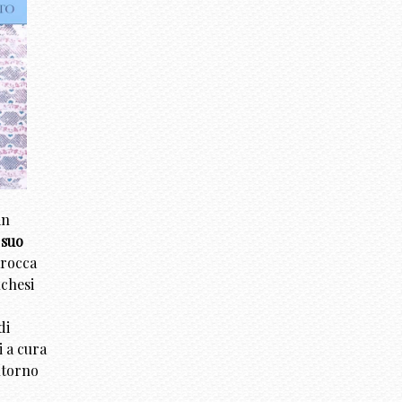
in
 suo
arocca
uchesi
di
i a cura
ntorno