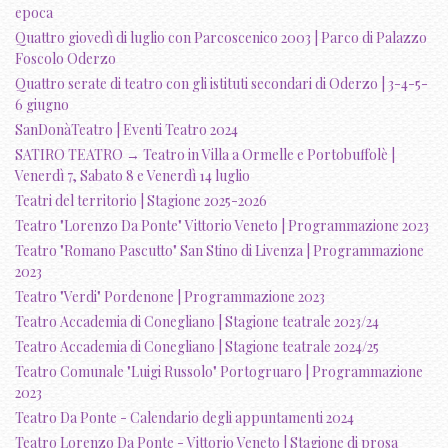
epoca
Quattro giovedì di luglio con Parcoscenico 2003 | Parco di Palazzo
Foscolo Oderzo
Quattro serate di teatro con gli istituti secondari di Oderzo | 3-4-5-
6 giugno
SanDonàTeatro | Eventi Teatro 2024
SATIRO TEATRO → Teatro in Villa a Ormelle e Portobuffolè |
Venerdì 7, Sabato 8 e Venerdì 14 luglio
Teatri del territorio | Stagione 2025-2026
Teatro "Lorenzo Da Ponte" Vittorio Veneto | Programmazione 2023
Teatro "Romano Pascutto" San Stino di Livenza | Programmazione
2023
Teatro "Verdi" Pordenone | Programmazione 2023
Teatro Accademia di Conegliano | Stagione teatrale 2023/24
Teatro Accademia di Conegliano | Stagione teatrale 2024/25
Teatro Comunale "Luigi Russolo" Portogruaro | Programmazione
2023
Teatro Da Ponte - Calendario degli appuntamenti 2024
Teatro Lorenzo Da Ponte - Vittorio Veneto | Stagione di prosa