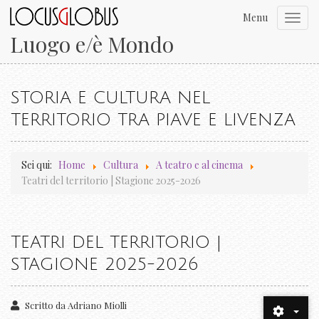
Menu
Toggl
navig
Luogo e/è Mondo
STORIA E CULTURA NEL
TERRITORIO TRA PIAVE E LIVENZA
Sei qui:
Home
Cultura
A teatro e al cinema
Teatri del territorio | Stagione 2025-2026
TEATRI DEL TERRITORIO |
STAGIONE 2025-2026
Scritto da
Adriano Miolli