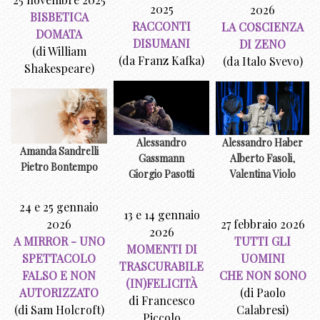
2025
2026
BISBETICA
RACCONTI
LA COSCIENZA
DOMATA
DISUMANI
DI ZENO
(di William
(da Franz Kafka)
(da Italo Svevo)
Shakespeare)
Alessandro Haber
Alessandro
Amanda Sandrelli
Alberto Fasoli
,
Gassmann
Pietro Bontempo
Valentina Violo
Giorgio Pasotti
24 e 25 gennaio
13 e 14 gennaio
2026
27 febbraio 2026
2026
A MIRROR - UNO
TUTTI GLI
MOMENTI DI
SPETTACOLO
UOMINI
TRASCURABILE
FALSO E NON
CHE NON SONO
(IN)FELICITÀ
AUTORIZZATO
(di Paolo
di Francesco
(di Sam Holcroft)
Calabresi)
Piccolo