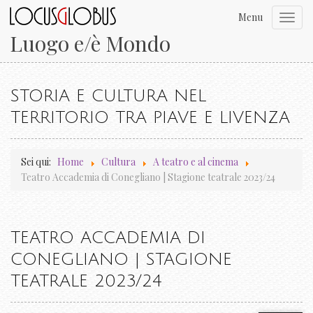
Menu
Toggl
navig
Luogo e/è Mondo
STORIA E CULTURA NEL
TERRITORIO TRA PIAVE E LIVENZA
Sei qui:
Home
Cultura
A teatro e al cinema
Teatro Accademia di Conegliano | Stagione teatrale 2023/24
TEATRO ACCADEMIA DI
CONEGLIANO | STAGIONE
TEATRALE 2023/24