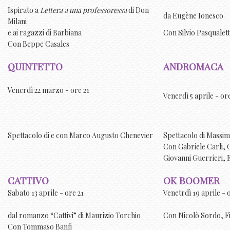
Ispirato a
Lettera a una professoressa
di Don
da Eugène Ionesco
Milani
e ai ragazzi di Barbiana
Con Silvio Pasqualet
Con Beppe Casales
QUINTETTO
ANDROMACA
Venerdì 22 marzo - ore 21
Venerdì 5 aprile - or
Spettacolo di e con Marco Augusto Chenevier
Spettacolo di Massimi
Con Gabriele Carli, G
Giovanni Guerrieri, 
CATTIVO
OK BOOMER
Sabato 13 aprile - ore 21
Venetrdì 19 aprile - 
dal romanzo “Cattivi” di
Maurizio Torchio
Con
Nicolò Sordo, F
Con
Tommaso Banfi