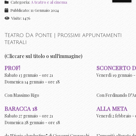
Categoria:
A teatro e al cinema
Pubblicato: 11 Gennaio 2024
Visite: 1476
Teatro Da Ponte | Prossimi appuntamenti
teatrali
(Cliccare sul titolo o sull'immagine)
PROF!
SCONCERTO D
Sabato 13 gennaio - ore 21
Venerdì 19 gennaio -
Domenica 14 gennaio - ore 18
Con Massimo Rigo
Con Ferdinando D’An
BARACCA 18
ALLA META
Sabato 27 gennaio - ore 21
Venerdì 2 febbraio - 
Domenica 28 gennaio - ore 18
da “Diario clandestino” di Giovanni Guareschi
L’umanità alterata d