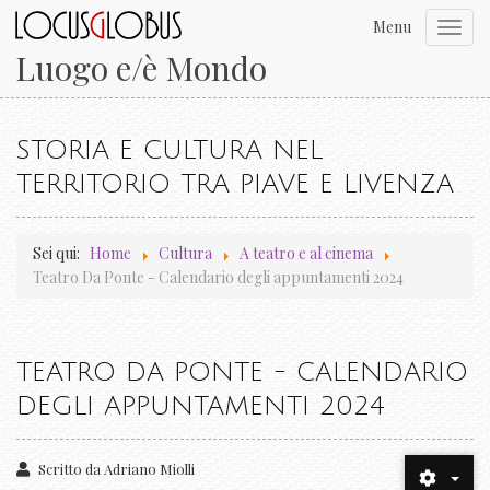
Menu
Toggl
navig
Luogo e/è Mondo
STORIA E CULTURA NEL
TERRITORIO TRA PIAVE E LIVENZA
Sei qui:
Home
Cultura
A teatro e al cinema
Teatro Da Ponte - Calendario degli appuntamenti 2024
TEATRO DA PONTE - CALENDARIO
DEGLI APPUNTAMENTI 2024
Scritto da
Adriano Miolli