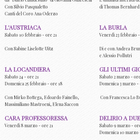
Con Silvio Pasqualetto
di Thomas Bernhard
Canti del Coro Ana Oderzo
L'AUSTRIACA
LA BURLA
Sabato 10 febbraio - ore 21
Venerdì 23 febbraio -
Con Sabine Liselotte Uitz
Di e con Andrea Bru
e Alessio Pollutri
LA LOCANDIERA
GLI ULTIMI G
Sabato 24 - ore 21
Sabato 2 marzo - ore
Domenica 25 febbraio - ore 18
Domenica 3 marzo - 
Con Mirko Bottega, Edoardo Fainello,
Con Francesca Lo Bu
Massimiliano Mastroeni, Elena Saccon
CARA PROFESSORESSA
DELIRIO A DU
Venerdì 8 marzo - ore 21
Sabato 9 marzo - ore
Domenica 10 marzo -