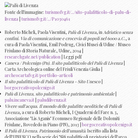
Fonte dell'immagine:
turismofvg.it/.../sito-palafitticolo-di-palu-di-
livenza
|
turismofvg.it/.../P1030461
Roberto Micheli, Paola Visentini,
Palù di Livenza
, in
Adriatico senza
confini. Via di comunicazione e crocevia di popoli nel 6000 a.C.
, a
cura di Paola Visentini, Emil Podrug, Civici Musei di Udine / Museo
Friulano di Storia Naturale, Udine, 2014 |
researchgate.net/publication
| Leggi pdf
Caneva / Polcenigo (Pn). Il sito palafitticolo del Palù di Livenza
|
Carta Archeologica online del Friuli Venezia Giulia |
archeocartafvg.it/portfolio-articoli
Il sito palafitticolo di Palù di Livenza - Sito Unesco
|
borgocreativopolcenigo.it
Palù di Livenza, sito palafitticolo e patrimonio ambientale
|
palu.incaneva.it
|
paludilivenza.it
Vivere sull'acqua. Il mondo delle palafitte neolitiche di Palù di
Livenza
, a cura di Roberto Micheli, I Quaderni del Fare n. 3,
Associazione "Lis Aganis" Ecomuseo Regionale delle Dolomiti
Friulane, Rovededo in Piano (PN), 2013 |
borgocreativopolcenigo.it
Il Palù di Livenza. Patrimonio dell'umanità
. Iscritto alla lista
dell'UNESCO nella serie dei "Siti palafitticoli preistorici dell'arco