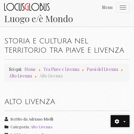
Menu
Toggl
navig
Luogo e/è Mondo
STORIA E CULTURA NEL
TERRITORIO TRA PIAVE E LIVENZA
Sei qui:
Home
Tra Piave e Livenza
Paesi del Livenza
Alto Livenza
Alto Livenza
ALTO LIVENZA
Scritto da
Adriano Miolli
Categoria:
Alto Livenza