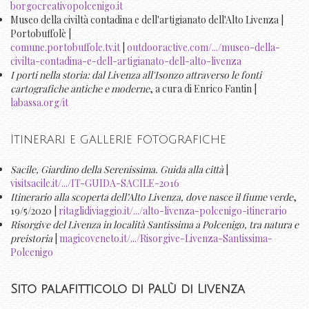
borgocreativopolcenigo.it
Museo della civiltà contadina e dell'artigianato dell'Alto Livenza |
Portobuffolè |
comune.portobuffole.tv.it
|
outdooractive.com/.../museo-della-
civilta-contadina-e-dell-artigianato-dell-alto-livenza
I porti nella storia: dal Livenza all'Isonzo attraverso le fonti
cartografiche antiche e moderne
, a cura di Enrico Fantin |
labassa.org/it
Itinerari e gallerie fotografiche
Sacile, Giardino della Serenissima. Guida alla città
|
visitsacile.it/.../IT-GUIDA-SACILE-2016
Itinerario alla scoperta dell’Alto Livenza, dove nasce il fiume verde
,
19/5/2020 |
ritaglidiviaggio.it/.../alto-livenza-polcenigo-itinerario
Risorgive del Livenza in località Santissima a Polcenigo, tra natura e
preistoria
|
magicoveneto.it/.../Risorgive-Livenza-Santissima-
Polcenigo
Sito palafitticolo di Palù di Livenza