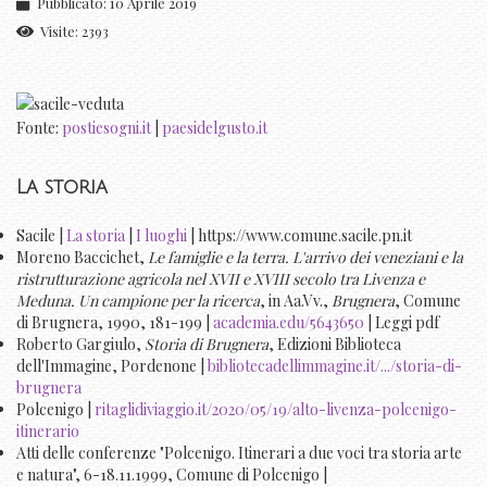
Pubblicato: 10 Aprile 2019
Visite: 2393
Fonte:
postiesogni.it
|
paesidelgusto.it
La storia
Sacile |
La storia
|
I luoghi
| https://www.comune.sacile.pn.it
Moreno Baccichet,
Le famiglie e la terra. L'arrivo dei veneziani e la
ristrutturazione agricola nel XVII e XVIII secolo tra Livenza e
Meduna. Un campione per la ricerca
, in Aa.Vv.,
Brugnera
, Comune
di Brugnera, 1990, 181-199 |
academia.edu/5643650
| Leggi pdf
Roberto Gargiulo,
Storia di Brugnera
, Edizioni Biblioteca
dell'Immagine, Pordenone |
bibliotecadellimmagine.it/.../storia-di-
brugnera
Polcenigo |
ritaglidiviaggio.it/2020/05/19/alto-livenza-polcenigo-
itinerario
Atti delle conferenze "Polcenigo. Itinerari a due voci tra storia arte
e natura", 6-18.11.1999, Comune di Polcenigo |