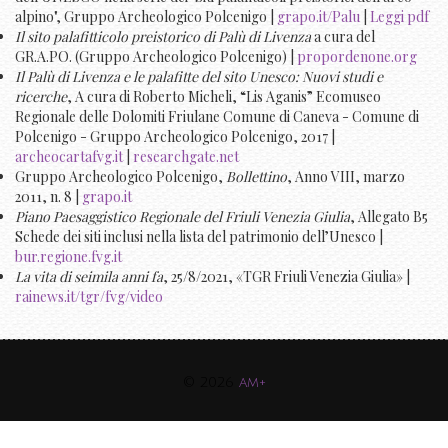
alpino", Gruppo Archeologico Polcenigo |
grapo.it/Palu
|
Leggi pdf
Il sito palafitticolo preistorico di Palù di Livenza
a cura del
GR.A.PO. (Gruppo Archeologico Polcenigo) |
propordenone.org
Il Palù di Livenza e le palafitte del sito Unesco: Nuovi studi e
ricerche
, A cura di Roberto Micheli, “Lis Aganis” Ecomuseo
Regionale delle Dolomiti Friulane Comune di Caneva - Comune di
Polcenigo - Gruppo Archeologico Polcenigo, 2017 |
archeocartafvg.it
|
researchgate.net
Gruppo Archeologico Polcenigo,
Bollettino
, Anno VIII, marzo
2011, n. 8 |
grapo.it
Piano Paesaggistico Regionale del Friuli Venezia Giulia
, Allegato B5
Schede dei siti inclusi nella lista del patrimonio dell’Unesco |
bur.regione.fvg.it
La vita di seimila anni fa
, 25/8/2021, «TGR Friuli Venezia Giulia» |
rainews.it/tgr/fvg/video
© 2026
am+