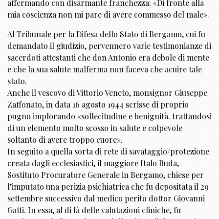
affermando con disarmante franchezza: «Di fronte alla
mia coscienza non mi pare di avere commesso del male».
Al Tribunale per la Difesa dello Stato di Bergamo, cui fu
demandato il giudizio, pervennero varie testimonianze di
sacerdoti attestanti che don Antonio era debole di mente
e che la sua salute malferma non faceva che acuire tale
stato.
Anche il vescovo di Vittorio Veneto, monsignor Giuseppe
Zaffonato, in data 16 agosto 1944 scrisse di proprio
pugno implorando «sollecitudine e benignità. trattandosi
di un elemento molto scosso in salute e colpevole
soltanto di avere troppo cuore».
In seguito a quella sorta di rete di savataggio/protezione
creata dagli ecclesiastici, il maggiore Italo Buda,
Sostituto Procuratore Generale in Bergamo, chiese per
l’imputato una perizia psichiatrica che fu depositata il 29
settembre successivo dal medico perito dottor Giovanni
Gatti. In essa, al di là delle valutazioni cliniche, fu