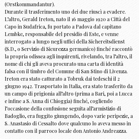
(Orstkommandantur).
Durante il trasferimento uno dei due riuscì a evadere.
L’altro, Gerald Ireton, nato il 16 maggio 1920 a Città del
Capo in Sudafrica, fu portato a Padova dal capitano
Lembke, responsabile del presidio di Este, e venne
interrogato a lungo negli uffici della Sichereitsdienst
(S.D., o Servizio di Sicurezza germanico) finché raccontò
la propria odissea agli inquirenti, rivelando, tra l’altro, il
nome di chi gli aveva procurato una carta di identità
falsa con il timbro del Comune di San Stino di Livenza.
Ireton era stato catturato a Tobruk dai tedeschi il 2
giugno 1942. Trasportato in Italia, era stato trasferito da
un campo di prigionia all’altro (prima a Bari, poi a Lucca
e infine a S. Anna di Chioggia) finché, cogliendo
l’occasione della confusione seguita all’armistizio di
Badoglio, era fuggito giungendo, dopo varie peripezie, a
S. Anastasio di Cessalto dove qualcuno lo aveva messo in
contatto con il parroco locale don Antonio Andreazza.