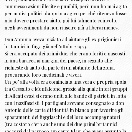
commesso azioni illecite e punibili, però non ho mai agito
per motivi politici; dapprima agivo perché ritenevo fosse
mio dovere prestare aiuto, poi fui talmente coinvolto
negli avvenimenti da non riuscire più a liberarmene».
Don Antonio aveva iniziato ad aiutare gli ex prigionieri
britannici in fuga già nell’ottobre 1943.
Si era occupato dei primi due, che erano feriti e nascosti
in una baracca ai margini del paese, in seguito alle
richieste di aiuto da parte di un abitante della zona,
procurando loro medicinali e viveri.
Un po’ alla volta era cominciata una vera e propria spola
tra Cessalto e Monfalcone, grazie alla quale interi gruppi
di Alleati evasi si erano uniti alle bande di patrioti in lotta
con i nazifascisti. I partigiani avevano consegnato a don
Antonio delle carte di identità in bianco per favorire gli
spostamenti dei fuggiaschi e dei loro accompagnatori
(tra costoro c’era anche uno dei due primi britannici
soccorsi dal parroco, un certo Elam che aveva assunto la