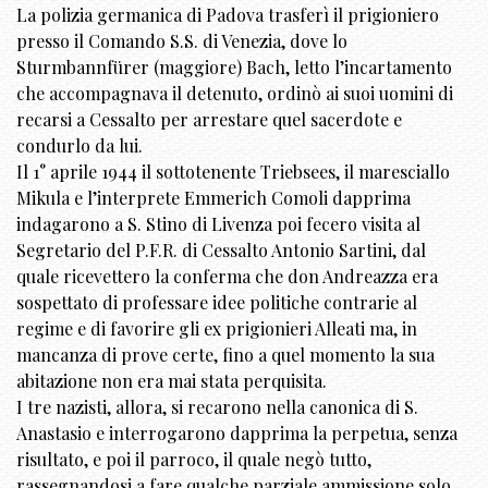
La polizia germanica di Padova trasferì il prigioniero
presso il Comando S.S. di Venezia, dove lo
Sturmbannfürer (maggiore) Bach, letto l’incartamento
che accompagnava il detenuto, ordinò ai suoi uomini di
recarsi a Cessalto per arrestare quel sacerdote e
condurlo da lui.
Il 1° aprile 1944 il sottotenente Triebsees, il maresciallo
Mikula e l’interprete Emmerich Comoli dapprima
indagarono a S. Stino di Livenza poi fecero visita al
Segretario del P.F.R. di Cessalto Antonio Sartini, dal
quale ricevettero la conferma che don Andreazza era
sospettato di professare idee politiche contrarie al
regime e di favorire gli ex prigionieri Alleati ma, in
mancanza di prove certe, fino a quel momento la sua
abitazione non era mai stata perquisita.
I tre nazisti, allora, si recarono nella canonica di S.
Anastasio e interrogarono dapprima la perpetua, senza
risultato, e poi il parroco, il quale negò tutto,
rassegnandosi a fare qualche parziale ammissione solo