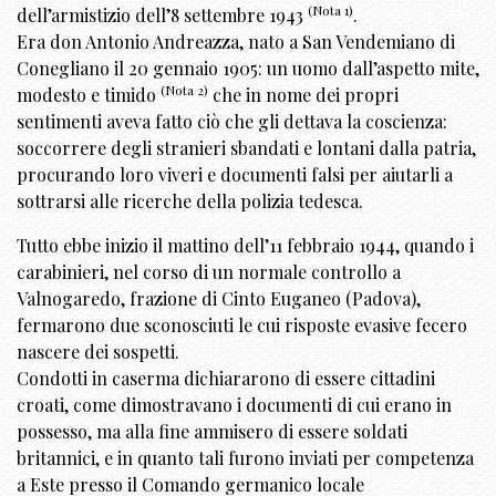
(Nota 1)
dell’armistizio dell’8 settembre 1943
.
Era don Antonio Andreazza, nato a San Vendemiano di
Conegliano il 20 gennaio 1905: un uomo dall’aspetto mite,
(Nota 2)
modesto e timido
che in nome dei propri
sentimenti aveva fatto ciò che gli dettava la coscienza:
soccorrere degli stranieri sbandati e lontani dalla patria,
procurando loro viveri e documenti falsi per aiutarli a
sottrarsi alle ricerche della polizia tedesca.
Tutto ebbe inizio il mattino dell’11 febbraio 1944, quando i
carabinieri, nel corso di un normale controllo a
Valnogaredo, frazione di Cinto Euganeo (Padova),
fermarono due sconosciuti le cui risposte evasive fecero
nascere dei sospetti.
Condotti in caserma dichiararono di essere cittadini
croati, come dimostravano i documenti di cui erano in
possesso, ma alla fine ammisero di essere soldati
britannici, e in quanto tali furono inviati per competenza
a Este presso il Comando germanico locale