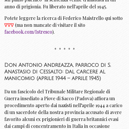
anno di prigionia. Fu liberato nell'aprile del 1945.
Potete leggere la ricerca di Federico Maistrello qui sotto
∇∇∇
(ma non mancate di visitare il sito
facebook.com/Istresco
).
* * * * *
Don Antonio Andreazza, parroco di S.
Anastasio di Cessalto: dal carcere al
manicomio (aprile 1944 – aprile 1945)
Da un fascicolo del Tribunale Militare Regionale di
Guerra insediato a Piove di Sacco (Padova) affiora un
procedimento aperto dai nazisti nell’aprile 1944 a carico
di un sacerdote della nostra provincia accusato di avere
favorito alcuni ex prigionieri di guerra britannici evasi
dai campi di concentramento in Italia in occasione