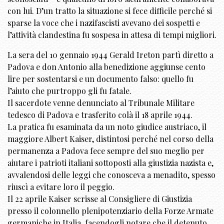
con lui. D’un tratto la situazione si fece difficile perché si
sparse la voce che i nazifascisti avevano dei sospetti e
l’attività clandestina fu sospesa in attesa di tempi migliori.
La sera del 10 gennaio 1944 Gerald Ireton partì diretto a
Padova e don Antonio alla benedizione aggiunse cento
lire per sostentarsi e un documento falso: quello fu
l’aiuto che purtroppo gli fu fatale.
Il sacerdote venne denunciato al Tribunale Militare
tedesco di Padova e trasferito colà il 18 aprile 1944.
La pratica fu esaminata da un noto giudice austriaco, il
maggiore Albert Kaiser, distintosi perché nel corso della
permanenza a Padova fece sempre del suo meglio per
aiutare i patrioti italiani sottoposti alla giustizia nazista e,
avvalendosi delle leggi che conosceva a menadito, spesso
riuscì a evitare loro il peggio.
Il 22 aprile Kaiser scrisse al Consigliere di Giustizia
presso il colonnello plenipotenziario della Forze Armate
germaniche in Italia, facendogli notare che il detenuto