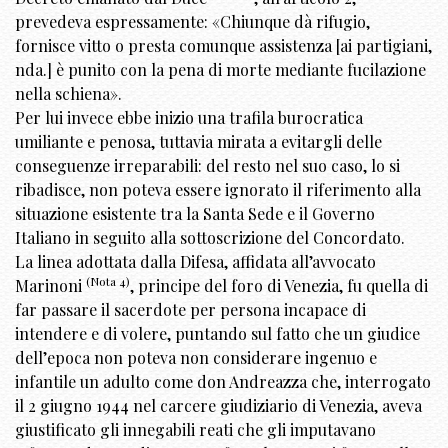
prevedeva espressamente: «Chiunque dà rifugio,
fornisce vitto o presta comunque assistenza [ai partigiani,
nda.] è punito con la pena di morte mediante fucilazione
nella schiena».
Per lui invece ebbe inizio una trafila burocratica
umiliante e penosa, tuttavia mirata a evitargli delle
conseguenze irreparabili: del resto nel suo caso, lo si
ribadisce, non poteva essere ignorato il riferimento alla
situazione esistente tra la Santa Sede e il Governo
Italiano in seguito alla sottoscrizione del Concordato.
La linea adottata dalla Difesa, affidata all’avvocato
(Nota 4)
Marinoni
, principe del foro di Venezia, fu quella di
far passare il sacerdote per persona incapace di
intendere e di volere, puntando sul fatto che un giudice
dell’epoca non poteva non considerare ingenuo e
infantile un adulto come don Andreazza che, interrogato
il 2 giugno 1944 nel carcere giudiziario di Venezia, aveva
giustificato gli innegabili reati che gli imputavano