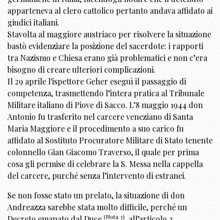
apparteneva al clero cattolico pertanto andava affidato ai
giudici italiani.
Stavolta al maggiore austriaco per risolvere la situazione
bastò evidenziare la posizione del sacerdote: i rapporti
tra Nazismo e Chiesa erano già problematici e non c’era
bisogno di creare ulteriori complicazioni.
Il 29 aprile l'ispettore Geher eseguì il passaggio di
competenza, trasmettendo l’intera pratica al Tribunale
Militare italiano di Piove di Sacco. L’8 maggio 1944 don
Antonio fu trasferito nel carcere veneziano di Santa
Maria Maggiore e il procedimento a suo carico fu
affidato al Sostituto Procuratore Militare di Stato tenente
colonnello Gian Giacomo Traverso, il quale per prima
cosa gli permise di celebrare la S. Messa nella cappella
del carcere, purché senza l’intervento di estranei.
Se non fosse stato un prelato, la situazione di don
Andreazza sarebbe stata molto difficile, perché un
(Nota 3)
Decreto emanato dal Duce
, all’articolo 2,