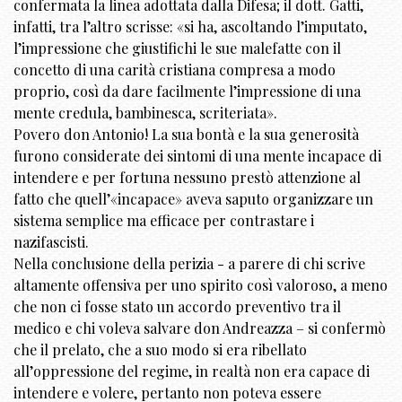
confermata la linea adottata dalla Difesa; il dott. Gatti,
infatti, tra l’altro scrisse: «si ha, ascoltando l’imputato,
l’impressione che giustifichi le sue malefatte con il
concetto di una carità cristiana compresa a modo
proprio, così da dare facilmente l’impressione di una
mente credula, bambinesca, scriteriata».
Povero don Antonio! La sua bontà e la sua generosità
furono considerate dei sintomi di una mente incapace di
intendere e per fortuna nessuno prestò attenzione al
fatto che quell’«incapace» aveva saputo organizzare un
sistema semplice ma efficace per contrastare i
nazifascisti.
Nella conclusione della perizia - a parere di chi scrive
altamente offensiva per uno spirito così valoroso, a meno
che non ci fosse stato un accordo preventivo tra il
medico e chi voleva salvare don Andreazza – si confermò
che il prelato, che a suo modo si era ribellato
all’oppressione del regime, in realtà non era capace di
intendere e volere, pertanto non poteva essere