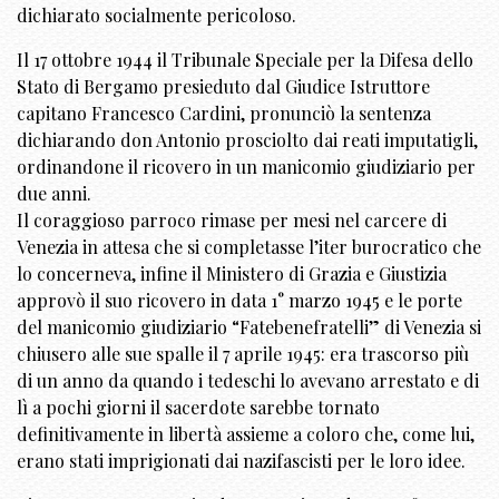
dichiarato socialmente pericoloso.
Il 17 ottobre 1944 il Tribunale Speciale per la Difesa dello
Stato di Bergamo presieduto dal Giudice Istruttore
capitano Francesco Cardini, pronunciò la sentenza
dichiarando don Antonio prosciolto dai reati imputatigli,
ordinandone il ricovero in un manicomio giudiziario per
due anni.
Il coraggioso parroco rimase per mesi nel carcere di
Venezia in attesa che si completasse l’iter burocratico che
lo concerneva, infine il Ministero di Grazia e Giustizia
approvò il suo ricovero in data 1° marzo 1945 e le porte
del manicomio giudiziario “Fatebenefratelli” di Venezia si
chiusero alle sue spalle il 7 aprile 1945: era trascorso più
di un anno da quando i tedeschi lo avevano arrestato e di
lì a pochi giorni il sacerdote sarebbe tornato
definitivamente in libertà assieme a coloro che, come lui,
erano stati imprigionati dai nazifascisti per le loro idee.