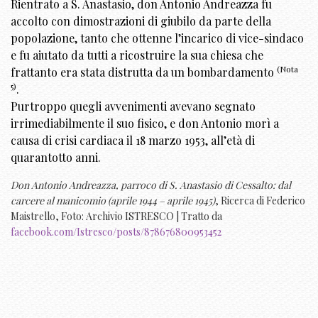
Rientrato a S. Anastasio, don Antonio Andreazza fu
accolto con dimostrazioni di giubilo da parte della
popolazione, tanto che ottenne l’incarico di vice-sindaco
e fu aiutato da tutti a ricostruire la sua chiesa che
(Nota
frattanto era stata distrutta da un bombardamento
5)
.
Purtroppo quegli avvenimenti avevano segnato
irrimediabilmente il suo fisico, e don Antonio morì a
causa di crisi cardiaca il 18 marzo 1953, all’età di
quarantotto anni.
Don Antonio Andreazza, parroco di S. Anastasio di Cessalto: dal
carcere al manicomio (aprile 1944 – aprile 1945)
, Ricerca di Federico
Maistrello, Foto: Archivio ISTRESCO | Tratto da
facebook.com/Istresco/posts/878676800953452