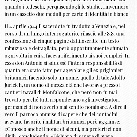
quando i tedeschi, perquisendogli lo studio, rinvennero
in un cassetto due moduli per carte di identità in bianco.
Il 4 aprile 1944 il sacerdote fu tradotto a Venezia e, nel
corso di un lungo interrogatorio, rilasciò alle S.S. una
confessione di cinque pagine dattiloscritte: un testo
minuzioso e dettagliato, però opportunamente sfumato
ogni volta in cui si faceva riferimento ai suoi complici. In
essa don Antonio si addossò l’intera responsabilità di
quanto era stato fatto per agevolare gli ex prigionieri
britannici, facendo solo un nome, quello di tale Adolfo
Juricich, un uomo di mezza età che lavorava presso i
cantieri navali di Monfalcone, che però non fu mai
trovato perché tutti rispondevano agli investigatori
germanici di non averlo mai sentito nominare. A dire il
vero il parroco ammise di sapere che dei contadini
avevano favorito i militari britannici, però aggiunse:
«Conosco anche il nome di alcuni, ma preferirei non
dirli», concludendo: «Dichiaro di sapere di avere