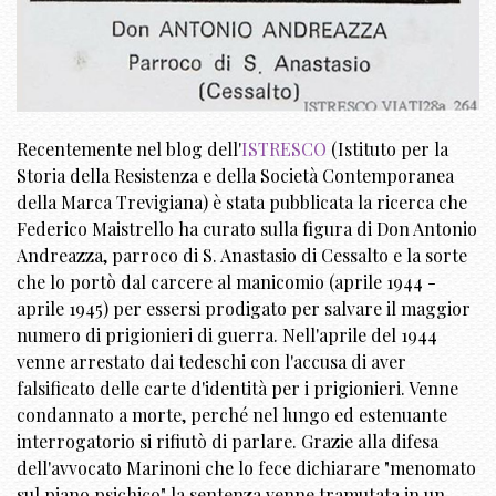
Recentemente nel blog dell'
ISTRESCO
(Istituto per la
Storia della Resistenza e della Società Contemporanea
della Marca Trevigiana) è stata pubblicata la ricerca che
Federico Maistrello ha curato sulla figura di Don Antonio
Andreazza, parroco di S. Anastasio di Cessalto e la sorte
che lo portò dal carcere al manicomio (aprile 1944 -
aprile 1945) per essersi prodigato per salvare il maggior
numero di prigionieri di guerra. Nell'aprile del 1944
venne arrestato dai tedeschi con l'accusa di aver
falsificato delle carte d'identità per i prigionieri. Venne
condannato a morte, perché nel lungo ed estenuante
interrogatorio si rifiutò di parlare. Grazie alla difesa
dell'avvocato Marinoni che lo fece dichiarare "menomato
sul piano psichico" la sentenza venne tramutata in un