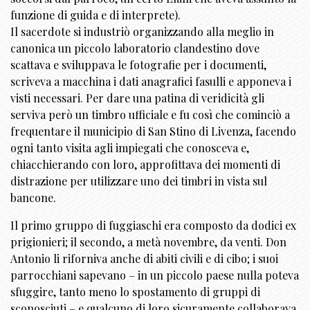
funzione di guida e di interprete).
Il sacerdote si industriò organizzando alla meglio in
canonica un piccolo laboratorio clandestino dove
scattava e sviluppava le fotografie per i documenti,
scriveva a macchina i dati anagrafici fasulli e apponeva i
visti necessari. Per dare una patina di veridicità gli
serviva però un timbro ufficiale e fu così che cominciò a
frequentare il municipio di San Stino di Livenza, facendo
ogni tanto visita agli impiegati che conosceva e,
chiacchierando con loro, approfittava dei momenti di
distrazione per utilizzare uno dei timbri in vista sul
bancone.
Il primo gruppo di fuggiaschi era composto da dodici ex
prigionieri; il secondo, a metà novembre, da venti. Don
Antonio li riforniva anche di abiti civili e di cibo; i suoi
parrocchiani sapevano – in un piccolo paese nulla poteva
sfuggire, tanto meno lo spostamento di gruppi di
sconosciuti – e qualcuno di loro sicuramente collaborava