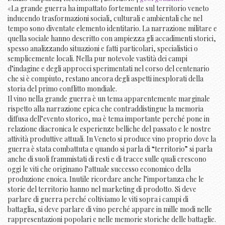
«La grande guerra ha impattato fortemente sul territorio veneto
inducendo trasformazioni sociali, culturali e ambientali che nel
tempo sono diventate elemento identitario. La narrazione militare e
quella sociale hanno descritto con ampiezza gli accadimenti storici,
spesso analizzando situazioni e fatti particolari, specialistici o
semplicemente locali. Nella pur notevole vastità dei campi
d’indagine e degli approcci sperimentati nel corso del centenario
che si è compiuto, restano ancora degli aspetti inesplorati della
storia del primo conflitto mondiale.
Il vino nella grande guerra è un tema apparentemente marginale
rispetto alla narrazione epica che contraddistingue la memoria
diffusa dell’evento storico, ma è tema importante perché pone in
relazione diacronica le esperienze belliche del passato e le nostre
attività produttive attuali. In Veneto si produce vino proprio dove la
guerra è stata combattuta e quando si parla di “territorio” si parla
anche di suoli frammistati di resti e di tracce sulle quali crescono
oggi le viti che originano l’attuale successo economico della
produzione enoica. Inutile ricordare anche l’importanza che le
storie del territorio hanno nel marketing di prodotto. Si deve
parlare di guerra perché coltiviamo le viti sopra i campi di
battaglia, si deve parlare di vino perché appare in mille modi nelle
rappresentazioni popolari e nelle memorie storiche delle battaglie.