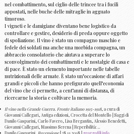
nel combattimento, sul ciglio delle trincee tra i fucili
appostati, nelle buche delle mitraglie in agguato
timoroso.
I vigneti e le damigiane diventano bene logistico da
controllare e gestire, desiderio di preda oppure oggetto
di spoliazione. Il vino è stato un compagno maschio e
fedele dei soldati ma anche una morbida compagna, un
abbraccio consolatorio che aiutava a superare lo
sconvolgimento dei combattimenti e le nostalgie di casa e
di pace. È stato un elemento importante nelle tabelle
nutrizionali delle armate. È stato un’occasione di affari
grandi e piccoli che hanno prefigurato quell’economia
del vino che ci permette, a cent’anni di distanza, di
ricercarne la storia e coltivare la memoria.
Il vino nella Grande Guerra. Fronte italiano 1915-1918
, a cura di
Giovanni Callegari, Antiga edizioni, Crocetta del Montello | Saggi di
Danilo Gasparini, Carlo Favero, Lisa Bregantin, Alessio Benedetti,
Giovanni Callegari, Massimo Serena | Reperibilità: ...
Danilo Gasparini,
Recensione
| 28.11.2018 |
georgofili.info