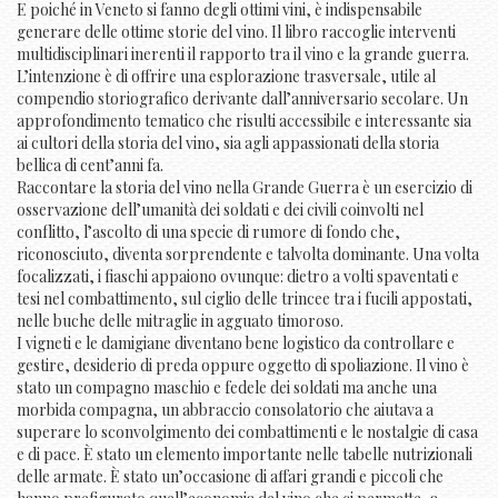
E poiché in Veneto si fanno degli ottimi vini, è indispensabile
generare delle ottime storie del vino. Il libro raccoglie interventi
multidisciplinari inerenti il rapporto tra il vino e la grande guerra.
L’intenzione è di offrire una esplorazione trasversale, utile al
compendio storiografico derivante dall’anniversario secolare. Un
approfondimento tematico che risulti accessibile e interessante sia
ai cultori della storia del vino, sia agli appassionati della storia
bellica di cent’anni fa.
Raccontare la storia del vino nella Grande Guerra è un esercizio di
osservazione dell’umanità dei soldati e dei civili coinvolti nel
conflitto, l’ascolto di una specie di rumore di fondo che,
riconosciuto, diventa sorprendente e talvolta dominante. Una volta
focalizzati, i fiaschi appaiono ovunque: dietro a volti spaventati e
tesi nel combattimento, sul ciglio delle trincee tra i fucili appostati,
nelle buche delle mitraglie in agguato timoroso.
I vigneti e le damigiane diventano bene logistico da controllare e
gestire, desiderio di preda oppure oggetto di spoliazione. Il vino è
stato un compagno maschio e fedele dei soldati ma anche una
morbida compagna, un abbraccio consolatorio che aiutava a
superare lo sconvolgimento dei combattimenti e le nostalgie di casa
e di pace. È stato un elemento importante nelle tabelle nutrizionali
delle armate. È stato un’occasione di affari grandi e piccoli che