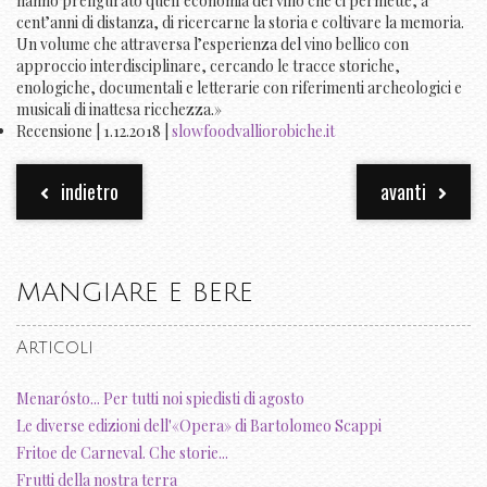
hanno prefigurato quell’economia del vino che ci permette, a
cent’anni di distanza, di ricercarne la storia e coltivare la memoria.
Un volume che attraversa l’esperienza del vino bellico con
approccio interdisciplinare, cercando le tracce storiche,
enologiche, documentali e letterarie con riferimenti archeologici e
musicali di inattesa ricchezza.»
Recensione | 1.12.2018 |
slowfoodvalliorobiche.it
indietro
avanti
MANGIARE E BERE
Articoli
Menarósto... Per tutti noi spiedisti di agosto
Le diverse edizioni dell'«Opera» di Bartolomeo Scappi
Fritoe de Carneval. Che storie...
Frutti della nostra terra