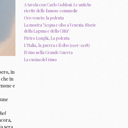
A tavola con Carlo Goldoni. Le antiche
ricette delle famose commedie
Oro veneto: la polenta
La mostra "Acqua e cibo a Venezia. Storie
della Laguna e della Città"
Pietro Longhi, La polenta
L'Italia, la guerra e il cibo (1915-1918)
Il vino nella Grande Guerra
La cucina del riuso
bero, in
 che in
denone e
mune
hel
ncora,
la sera