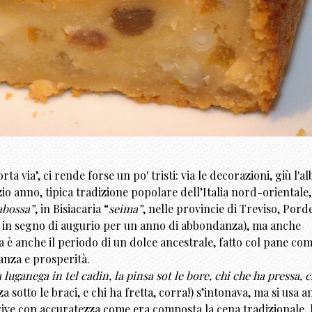
ta via", ci rende forse un po' tristi: via le decorazioni, giù l'al
izio anno, tipica tradizione popolare dell’Italia nord-orientale,
abossa”
, in Bisiacaria “
seima”
, nelle provincie di Treviso, Por
, in segno di augurio per un anno di abbondanza), ma anche
a è anche il periodo di un dolce ancestrale, fatto col pane co
nza e prosperità.
a luganega in tel cadin, la pinsa sot le bore, chi che ha pressa, c
nza sotto le braci, e chi ha fretta, corra!) s’intonava, ma si usa a
crive con accuratezza come era composta la cena tradizionale, 