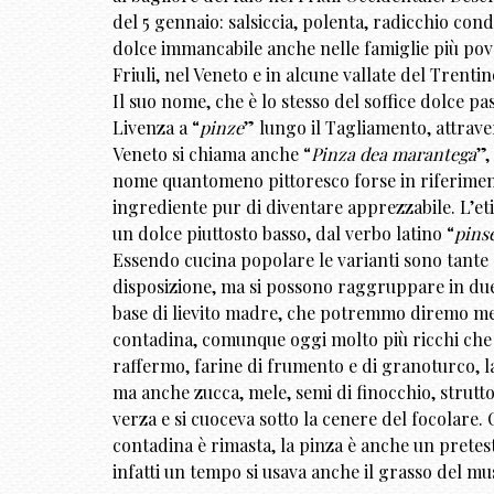
del 5 gennaio: salsiccia, polenta, radicchio cond
dolce immancabile anche nelle famiglie più pove
Friuli, nel Veneto e in alcune vallate del Trentin
Il suo nome, che è lo stesso del soffice dolce p
Livenza a “
pinze
” lungo il Tagliamento, attraver
Veneto si chiama anche “
Pinza dea marantega
”,
nome quantomeno pittoresco forse in riferimento
ingrediente pur di diventare apprezzabile. L’etim
un dolce piuttosto basso, dal verbo latino “
pins
Essendo cucina popolare le varianti sono tante q
disposizione, ma si possono raggruppare in due t
base di lievito madre, che potremmo diremo meno
contadina, comunque oggi molto più ricchi che 
raffermo, farine di frumento e di granoturco, lat
ma anche zucca, mele, semi di finocchio, strutto
verza e si cuoceva sotto la cenere del focolare. 
contadina è rimasta, la pinza è anche un pretes
infatti un tempo si usava anche il grasso del mu