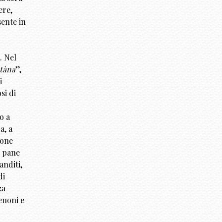
ere,
sente in
. Nel
tàna
”,
i
si di
o a
a, a
ione
: pane
anditi,
di
za
enoni e