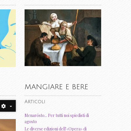
MANGIARE E BERE
Articoli
Menarósto... Per tutti noi spiedisti di
agosto
Le diverse edizioni dell'«Opera» di