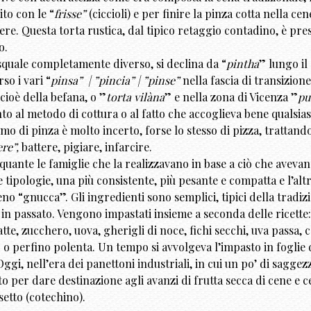
ito con le “
frisse”
(ciccioli) e per finire la pinza cotta nella cen
re. Questa torta rustica, dal tipico retaggio contadino, è pre
o.
asquale completamente diverso, si declina da “
pintha
” lungo il
so i vari “
pinsa” | ”pincia” | ”pinse”
nella fascia di transizione
 cioè della befana, o ”
torta vilàna
” e nella zona di Vicenza ”
pu
 al metodo di cottura o al fatto che accoglieva bene qualsias
o di pinza è molto incerto, forse lo stesso di pizza, trattando
ere”,
battere, pigiare, infarcire.
uante le famiglie che la realizzavano in base a ciò che avevan
ipologie, una più consistente, più pesante e compatta e l’altr
 “gnucca”. Gli ingredienti sono semplici, tipici della tradiz
in passato. Vengono impastati insieme a seconda delle ricette
te, zucchero, uova, gherigli di noce, fichi secchi, uva passa, c
 o perfino polenta. Un tempo si avvolgeva l’impasto in foglie 
Oggi, nell’era dei panettoni industriali, in cui un po’ di saggez
to per dare destinazione agli avanzi di frutta secca di cene e c
setto (cotechino).