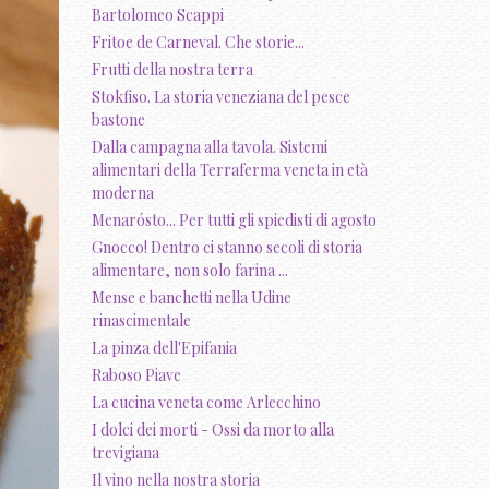
Bartolomeo Scappi
Fritoe de Carneval. Che storie...
Frutti della nostra terra
Stokfiso. La storia veneziana del pesce
bastone
Dalla campagna alla tavola. Sistemi
alimentari della Terraferma veneta in età
moderna
Menarósto... Per tutti gli spiedisti di agosto
Gnocco! Dentro ci stanno secoli di storia
alimentare, non solo farina ...
Mense e banchetti nella Udine
rinascimentale
La pinza dell'Epifania
Raboso Piave
La cucina veneta come Arlecchino
I dolci dei morti - Ossi da morto alla
trevigiana
Il vino nella nostra storia