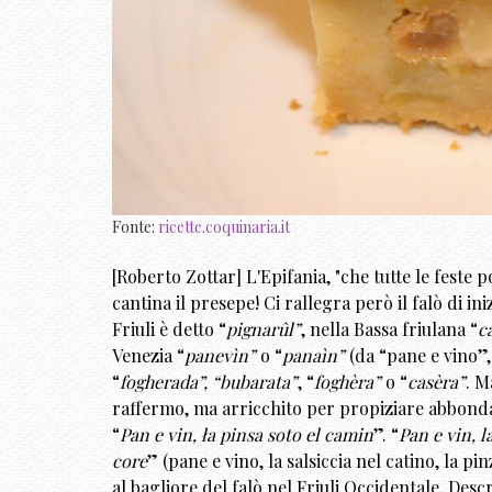
Fonte:
ricette.coquinaria.it
[Roberto Zottar] L'Epifania, "che tutte le feste por
cantina il presepe! Ci rallegra però il falò di in
Friuli è detto “
pignarûl”
, nella Bassa friulana “
c
Venezia “
panevìn”
o “
panaìn”
(da “pane e vino”
“
fogherada”, “bubarata”
, “
foghèra”
o “
casèra”
. M
raffermo, ma arricchito per propiziare abbonda
“
Pan e vin, ła pinsa soto el camin
”. “
Pan e vin, l
core
” (pane e vino, la salsiccia nel catino, la pi
al bagliore del falò nel Friuli Occidentale. Des