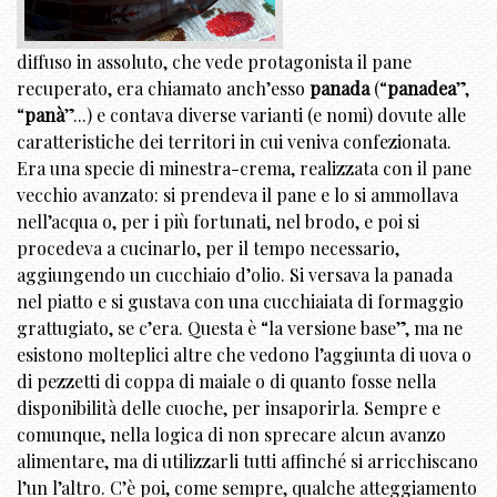
diffuso in assoluto, che vede protagonista il pane
recuperato, era chiamato anch’esso
panada
(“
panadea
”,
“
panà
”...) e contava diverse varianti (e nomi) dovute alle
caratteristiche dei territori in cui veniva confezionata.
Era una specie di minestra-crema, realizzata con il pane
vecchio avanzato: si prendeva il pane e lo si ammollava
nell’acqua o, per i più fortunati, nel brodo, e poi si
procedeva a cucinarlo, per il tempo necessario,
aggiungendo un cucchiaio d’olio. Si versava la panada
nel piatto e si gustava con una cucchiaiata di formaggio
grattugiato, se c’era. Questa è “la versione base”, ma ne
esistono molteplici altre che vedono l’aggiunta di uova o
di pezzetti di coppa di maiale o di quanto fosse nella
disponibilità delle cuoche, per insaporirla. Sempre e
comunque, nella logica di non sprecare alcun avanzo
alimentare, ma di utilizzarli tutti affinché si arricchiscano
l’un l’altro. C’è poi, come sempre, qualche atteggiamento