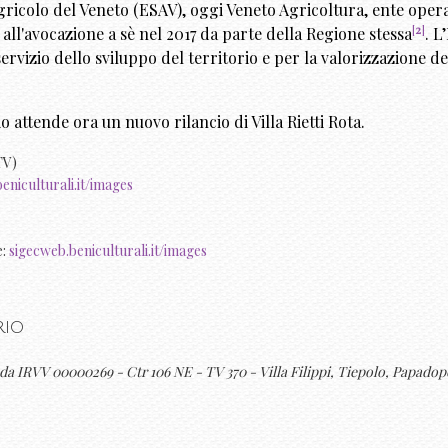
Agricolo del Veneto (ESAV), oggi Veneto Agricoltura, ente oper
[
2
]
all'avocazione a sè nel 2017 da parte della
Regione stessa
. L
rvizio dello sviluppo del territorio e per la valorizzazione de
io attende ora un nuovo rilancio di Villa Rietti Rota.
eniculturali.it/images
e:
sigecweb.beniculturali.it/images
rio
da IRVV 00000269 - Ctr 106 NE - TV 370 - Villa Filippi, Tiepolo, Papadopo