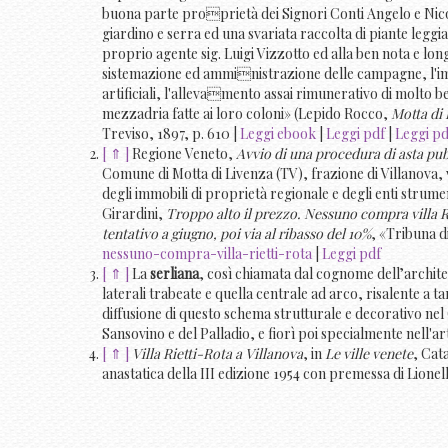
buona parte proprietà dei Signori Conti Angelo e Nico
giardino e serra ed una svariata raccolta di piante leggi
proprio agente sig. Luigi Vizzotto ed alla ben nota e lon
sistemazione ed amministrazione delle campagne, l'impia
artificiali, l'allevamento assai rimunerativo di molto be
mezzadria fatte ai loro coloni» (Lepido Rocco,
Motta di 
Treviso, 1897, p. 610 |
Leggi ebook
|
Leggi pdf
|
Leggi pd
[ ⇑ ]
Regione Veneto,
Avvio di una procedura di asta pubb
Comune di Motta di Livenza (TV), frazione di Villanova, 
degli immobili di proprietà regionale e degli enti strumen
Girardini,
Troppo alto il prezzo. Nessuno compra villa Ri
tentativo a giugno, poi via al ribasso del 10%
, «Tribuna d
nessuno-compra-villa-rietti-rota
|
Leggi pdf
[ ⇑ ]
La
serliana
, così chiamata dal cognome dell’architet
laterali trabeate e quella centrale ad arco, risalente a t
diffusione di questo schema strutturale e decorativo nel
Sansovino e del Palladio, e fiorì poi specialmente nell'ar
[ ⇑ ]
Villa Rietti-Rota a Villanova
, in
Le ville venete
, Cat
anastatica della III edizione 1954 con premessa di Lionel