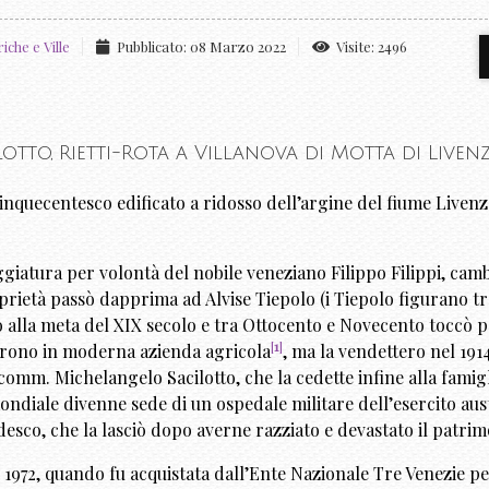
che e Ville
Pubblicato: 08 Marzo 2022
Visite: 2496
cilotto, Rietti-Rota a Villanova di Motta di Liven
cinquecentesco edificato a ridosso dell’argine del fiume Livenz
eggiatura per volontà del nobile veneziano Filippo Filippi, cam
prietà passò dapprima ad Alvise Tiepolo (i Tiepolo figurano tr
no alla meta del XIX secolo e tra Ottocento e Novecento toccò p
[
1
]
marono in moderna azienda
agricola
, ma la vendettero nel 191
 comm. Michelangelo Sacilotto, che la cedette infine alla famig
ondiale divenne sede di un ospedale militare dell’esercito aus
sco, che la lasciò dopo averne razziato e devastato il patrim
al 1972, quando fu acquistata dall’Ente Nazionale Tre Venezie pe