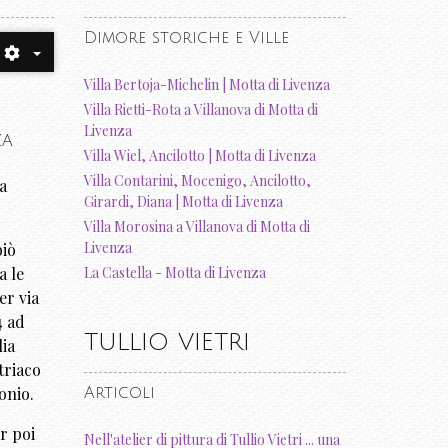
Dimore storiche e Ville
Villa Bertoja-Michelin | Motta di Livenza
Villa Rietti-Rota a Villanova di Motta di
Livenza
za
Villa Wiel, Ancilotto | Motta di Livenza
Villa Contarini, Mocenigo, Ancilotto,
a
Girardi, Diana | Motta di Livenza
Villa Morosina a Villanova di Motta di
Livenza
biò
La Castella - Motta di Livenza
a le
er via
4 ad
TULLIO VIETRI
lia
triaco
onio.
Articoli
r poi
Nell'atelier di pittura di Tullio Vietri ... una