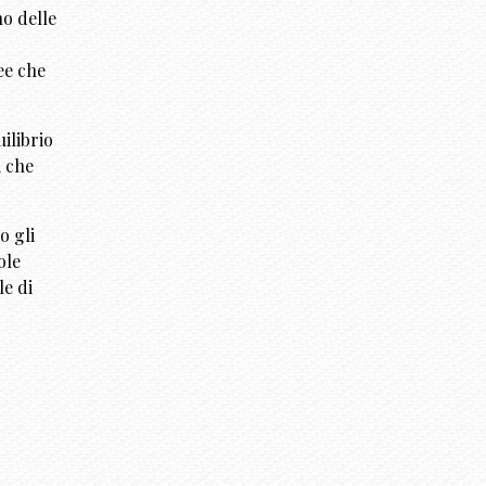
no delle
ee che
ilibrio
i che
o gli
ole
le di