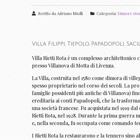
Scritto da
Adriano Miolli
Categoria:
Dimore stori
Villa Filippi, Tiepolo, Papadopoli, Sa
Villa Rietti Rota è un complesso architettonico 
presso Villanova di Motta di Livenza.
La Villa, costruita nel 1580 come dimora di vill
spesso proprietario nel corso dei secoli. La pro
famiglie possidenti più antiche di Villanova) fi
ereditaria ai conti Papadopoli, che la trasfor
una società francese. Fu acquistata nel 1919 dal
Rietti Rota, nel 1928. Durante la prima guerra m
e, nella seconda, fu occupata come comando tede
I Rietti Rota la restaurarono e la tennero sino 