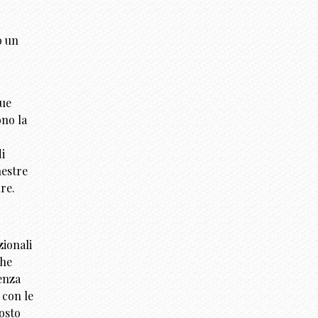
o un
due
ono la
i
nestre
re.
zionali
che
senza
 con le
posto