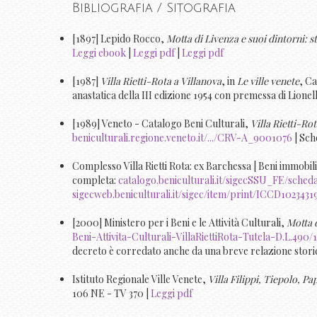
Bibliografia / Sitografia
[1897] Lepido Rocco,
Motta di Livenza e suoi dintorni: s
Leggi ebook
|
Leggi pdf
|
Leggi pdf
[1987]
Villa Rietti-Rota a Villanova
, in
Le ville venete
, C
anastatica della III edizione 1954 con premessa di Lionel
[1989] Veneto - Catalogo Beni Culturali,
Villa Rietti-Rot
beniculturali.regione.veneto.it/.../CRV-A_9001076
| Sch
Complesso Villa Rietti Rota: ex Barchessa | Beni immobili
completa:
catalogo.beniculturali.it/sigecSSU_FE/sche
sigecweb.beniculturali.it/sigec/item/print/ICCD1023431
[2000] Ministero per i Beni e le Attività Culturali,
Motta d
Beni-Attivita-Culturali-VillaRiettiRota-Tutela-D.L.490/
decreto è corredato anche da una breve relazione storico
Istituto Regionale Ville Venete,
Villa Filippi, Tiepolo, Pa
106 NE - TV 370 |
Leggi pdf