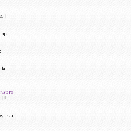
10 |
tampa
:
eda
nistero-
2
| Il
9 - Ctr