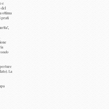
o e
 del
a ottima
 prati
zetta",
n
zione
ria
econdo
aperture
lato). La
ampa