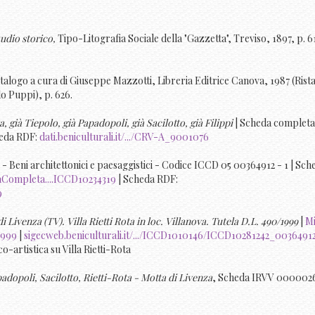
tudio storico,
Tipo-Litografia Sociale della "Gazzetta", Treviso, 1897, p. 6
atalogo a cura di Giuseppe Mazzotti, Libreria Editrice Canova, 1987 (Ris
lo Puppi), p. 626.
a, già Tiepolo, già Papadopoli, già Sacilotto, già Filippi
| Scheda completa
eda RDF:
dati.beniculturali.it/.../CRV-A_9001076
 - Beni architettonici e paesaggistici - Codice ICCD 05 00364912 - 1 | Sch
daCompleta....ICCD10234319
| Scheda RDF:
9
i Livenza (TV). Villa Rietti Rota in loc. Villanova. Tutela D.L. 490/1999
|
Mi
1999
|
sigecweb.beniculturali.it/.../ICCD1010146/ICCD10281242_0036491
-artistica su Villa Rietti-Rota
padopoli, Sacilotto, Rietti-Rota - Motta di Livenza
, Scheda IRVV 0000026