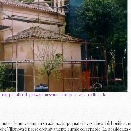
.../troppo-alto-il-prezzo-nessuno-compra-villa-rietti-rota
tenuta e la nuova amministrazione, impegnata in vasti lavori di bonifica, n
Anche Villanova è paese esclusivamente rurale ed agricolo. La possidenza è