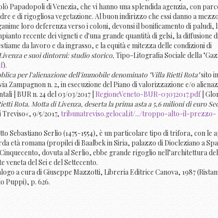
lò Papadopoli di Venezia, che vi hanno una splendida agenzia, con parc
adre e di rigogliosa vegetazione. Al buon indirizzo che essi danno a mezzo
ganime loro deferenza verso i coloni, devonsi il bonificamento di paludi, l
nto recente dei vigneti e d'una grande quantità di gelsi, la diffusione di
stiame da lavoro e da ingrasso, e la equità e mitezza delle condizioni di
Livenza e suoi dintorni: studio storico,
Tipo-Litografia Sociale della "Gaz
f
).
lica per l'alienazione dell'immobile denominato "Villa Rietti Rota"
sito i
via Zampagnon n. 2, in esecuzione del Piano di valorizzazione e/o aliena
tali | BUR n. 24 del 03/03/2017 |
RegioneVeneto-BUR-03032017.pdf
| Glo
etti Rota. Motta di Livenza, deserta la prima asta a 5,6 milioni di euro S
i Treviso«, 9/5/2017,
tribunatreviso.gelocal.it/.../troppo-alto-il-prezzo-
to Sebastiano Serlio (1475-1554), è un particolare tipo di trifora, con le 
arda età romana (propilei di Baalbek in Siria, palazzo di Diocleziano a Spa
 Cinquecento, dovuta al Serlio, ebbe grande rigoglio nell’architettura del
te veneta del Sei e del Settecento.
alogo a cura di Giuseppe Mazzotti, Libreria Editrice Canova, 1987 (Rist
lo Puppi), p. 626.