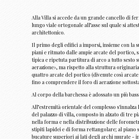
Alla Villa si accede da un grande cancello di f
lungo viale ortogonale all’asse sul quale si att
architettonico.
Il primo degli edifici a imporsi, insieme con la 
piani e ritmato dalle ampie arcate del portico, 
tipica e ripetuta partitura di arco a tutto sesto 
aerazione», ma rispetto alla struttura originari
quattro arcate del portico (divenute così arcate
fino a comprendere il foro di aerazione sottost
Al corpo della barchessa è adossato un più basso
All’estremità orientale del complesso s'innalza l
del palazzo di villa, composto in alzato di tre pi
nella forma e nella distribuzione delle forometr
stipiti lapidei e di forma rettangolare; al piano
bucature superiori ai lati degli archi murate -