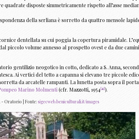
stre quadrate disposte simmetricamente rispetto all’asse media
rispondenza della serliana è sorretto da quattro mensole lapid
cornice dentellata su cui poggia la copertura piramidale. L’equ
 dal piccolo volume annesso al prospetto ovest e da due camin
torio gentilizio neogotico in cotto, dedicato a S. Anna, second
ntesca. Ai vertici del tetto a capanna si elevano tre piccole edic
orretta da arcatelle rampanti. La lunetta posta sopra il porta
[
4
]
Pompeo Marino Molmenti
(cfr. Mazzotti,
1954
).
a - Oratorio | Fonte:
sigecweb.beniculturali.it/images