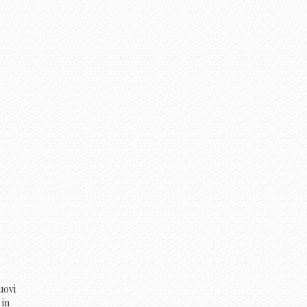
uovi
 in