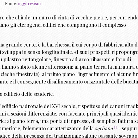
Fonte:
oggitreviso.it
erro che chiude un muro di cinta di vecchie pietre, percorrend
estano gli eterogenei edifici che compongono il complesso
sua grande corte, è la barchessa, il cui corpo di fabbrica, alto 
si sviluppa in senso longitudinale. «I suoi prospetti ripropong
su pilastro rettangolare, finestra ad arco ribassato e foro di
a hanno subito alcune alterazioni: al piano terra, la muratura d
 cieche finestrate); al primo piano l'ingradimento di alcune fi
ante e il conseguente disallineamento orizzontale delle bucatu
 edificio delle scuderie.
’edificio padronale del XVI secolo, rispettoso dei canoni tradi
ani a sezioni differenziate, con facciate principali quasi identi
ie: al piano terra, una porta di ingresso, di semplice fattura 
[
3
]
 superiore, l'elemento caratterizzante della
serliana
- seppur
 indice della presenza del tradizionale salone passante sovrap