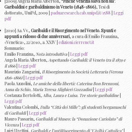
[2009] Angela Maria Alberton, “
Finché Venezia salva non sia
”.
Garibaldini e garibaldinismo in Veneto (1848-1866)
, Tesi di
dottorato, UniPd, 2009 |
paduaresearch.cab.unipd.it/1588
|
Leggi
pdf
[2010] Aa. Vv.,
Garibaldi e il Risorgimento nel Veneto. Spunti e
appunti a ridosso di due anniversari
, a cura di Emilio Franzina,
«Venetica», 22/2010, a. XXIV |
edizioni.cierrenet.it
Sommario:
Emilio Franzina,
Nota introduttiva
|
Leggi pdf
Angela Maria Alberton,
Aspettando Garibaldi: il Veneto tra il 1859 e
il 1866
|
Leggi pdf
Maurizio Zangarini,
Il Risorgimento in Società Letteraria (Verona
1816-1866)
|
Leggi pdf
Paola Azzolini,
Le amiche della libertà: Caterina Bon Brenzoni,
Anna da Schio, Maria Teresa Alighieri Gozzadini
|
Leggi pdf
Costanza Bertolotti,
Alba, Laura e Luisa. Tre storie garibaldine
|
Leggi pdf
Valentina Colombi,
Dalla “Città dei Mille”: gli studenti bergamaschi
di Garibaldi
|
Leggi pdf
Mauro Passarin,
Garibaldi al Museo: la “Donazione Cariolato” di
Vicenza
|
Leggi pdf
Luigi Urettini,
Garibaldi e l’antiRisorgimento di "Civiltà Cattolica"
|