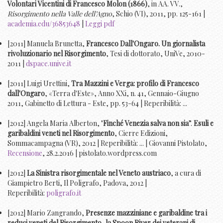
Volontari Vicentini di Francesco Molon (1866)
, in AA. VV.,
Risorgimento nella Valle dell’Agno
, Schio (VI), 2011, pp. 125-161 |
academia.edu/36853648
|
Leggi pdf
[2011] Manuela Brunetta,
Francesco Dall'Ongaro. Un giornalista
rivoluzionario nel Risorgimento
, Tesi di dottorato, UniVe, 2010-
2011 |
dspace.unive.it
[2011] Luigi Urettini,
Tra Mazzini e Verga: profilo di Francesco
dall'Ongaro
, «Terra d'Este», Anno XXi, n. 41, Gennaio-Giugno
2011, Gabinetto di Lettura - Este, pp. 53-64 | Reperibilità: ...
[2012] Angela Maria Alberton, "
Finché Venezia salva non sia
”.
Esuli e
garibaldini veneti nel Risorgimento
, Cierre Edizioni,
Sommacampagna (VR), 2012 | Reperibilità: ... | Giovanni Pistolato,
Recensione
, 28.2.2016 | pistolato.wordpress.com
[2012]
La Sinistra risorgimentale nel Veneto austriaco
, a cura di
Giampietro Berti, Il Poligrafo, Padova, 2012 |
Reperibilità:
poligrafo.it
[2012] Mario Zangrando,
Presenze mazziniane e garibaldine tra i
reduci veneti del Risorgimento, la Spoon River dei veterani di