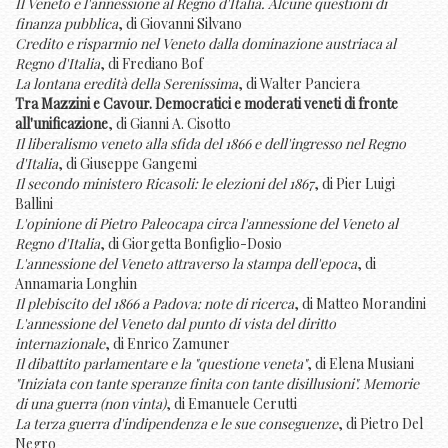
Il Veneto e l'annessione al Regno d'Italia. Alcune questioni di
finanza pubblica
, di Giovanni Silvano
Credito e risparmio nel Veneto dalla dominazione austriaca al
Regno d'Italia
, di Frediano Bof
La lontana eredità della Serenissima
, di Walter Panciera
Tra Mazzini e Cavour. Democratici e moderati veneti di fronte
all'unificazione
, di Gianni A. Cisotto
Il liberalismo veneto alla sfida del 1866 e dell'ingresso nel Regno
d'Italia
, di Giuseppe Gangemi
Il secondo ministero Ricasoli: le elezioni del 1867
, di Pier Luigi
Ballini
L'opinione di Pietro Paleocapa circa l'annessione del Veneto al
Regno d'Italia
, di Giorgetta Bonfiglio-Dosio
L'annessione del Veneto attraverso la stampa dell'epoca
, di
Annamaria Longhin
Il plebiscito del 1866 a Padova: note di ricerca
, di Matteo Morandini
L'annessione del Veneto dal punto di vista del diritto
internazionale
, di Enrico Zamuner
Il dibattito parlamentare e la "questione veneta"
, di Elena Musiani
"Iniziata con tante speranze finita con tante disillusioni". Memorie
di una guerra (non vinta)
, di Emanuele Cerutti
La terza guerra d'indipendenza e le sue conseguenze
, di Pietro Del
Negro