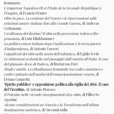
Sommario
L'empereur Napoléon III et l'Italie de la Seconde République à
l'Empire
, di Francis Démier
Oltre la pace. La cessione del Veneto e le ripercussioni sulle
relazioni austro-italiane fino alla Grande Guerra
, di Andreas
Gottsmann
Un'alleanza del destino? Il 1866 nella percezione tedesca filo-
prussiana
, di Lutz Klinkhammer
La politica estera italiana dopo l'unificazione e la terza guerra
d'indipendenza
, di Antonio Varsori
I significati del 1866 nella storia dell'Adriatico
, di Egidio Ivetic
Le istituzioni scolastiche nel passaggio dall'Austria all'Italia: il caso
del ginnasio-liceo di Padova
, di Mariarosa Davi
Mogli e mariti. La cittadinanza femminile tra codice austriaco e
codice unitario nell'analisi dell'emancipazionismo veneto
, di
Liviana Gazzetta
"
Spirito pubblico
"
e opposizione politica alla vigilia del 1866. Il caso
del Vicentino
, di Antonio Muraro
Il Polesine nelle vicende risorgimentali 1859-1866
, di Filiberto
Agostini
Alcune considerazioni su Venezia e la Terraferma nell'ultima
dominazione austriaca
, di Giovanni zalin