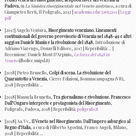
Padova
, in
La Sinistra risorgimentale nel Veneto austriaco
, a cura di
Giampietro Berti, Il Poligrafo, 2012 |
academia.edu/32652201
|
Leggi
pdf
[2017] Angelo Ventura,
Risorgimento veneziano. Lineamenti
costituzionali del governo provvisorio di Venezia nel 1848-49 e altri
saggi su Daniele Manin e la rivoluzione del 1848
, Introduzione di
Adriano Viarengo, Donzelli Editore, 2017 | Reperibilità: ... |
Recensione: Daniele Mont D'Arpizio,
La forza del 1848 in
Veneto
(ilbolive.unipd.it)
[2018] Pietro Brunello,
Colpi di scena. La rivoluzione del
Quarantotto a Venezia
, Cierre Edizioni, Sommacampagna (VR),
2018 | Reperibilità: ...
[2018] Manuela Brunetta,
Tra giornalismo e rivoluzione. Francesco
Dall’Ongaro interprete e protagonista del Risorgimento
,
Poligrafo, Padova, 2018 | Reperibilità:
poligrafo.it
[2018] Aa. Vv.,
Il Veneto nel Risorgimento. Dall'Impero asburgico al
Regno d'Italia
, a cura di Filiberto Agostini, Franco Angeli, Milano,
2018 | Reperibilità: ...