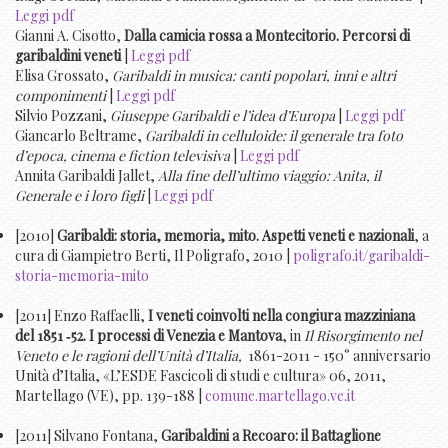
Leggi pdf
Gianni A. Cisotto,
Dalla camicia rossa a Montecitorio. Percorsi di
garibaldini veneti
|
Leggi pdf
Elisa Grossato,
Garibaldi in musica: canti popolari, inni e altri
componimenti
|
Leggi pdf
Silvio Pozzani,
Giuseppe Garibaldi e l’idea d’Europa
|
Leggi pdf
Giancarlo Beltrame,
Garibaldi in celluloide: il generale tra foto
d’epoca, cinema e fiction televisiva
|
Leggi pdf
Annita Garibaldi Jallet,
Alla fine dell’ultimo viaggio: Anita, il
Generale e i loro figli
|
Leggi pdf
[2010]
Garibaldi: storia, memoria, mito. Aspetti veneti e nazionali
, a
cura di Giampietro Berti, Il Poligrafo, 2010 |
poligrafo.it/garibaldi-
storia-memoria-mito
[2011] Enzo Raffaelli,
I veneti coinvolti nella congiura mazziniana
del 1851 ‐52. I processi di Venezia e Mantova
, in
Il Risorgimento nel
Veneto e le ragioni dell’Unità d’Italia,
1861-2011 - 150° anniversario
Unità d’Italia, «L’ESDE Fascicoli di studi e cultura» 06, 2011,
Martellago (VE), pp. 139-188 |
comune.martellago.ve.it
[2011] Silvano Fontana,
Garibaldini a Recoaro: il Battaglione