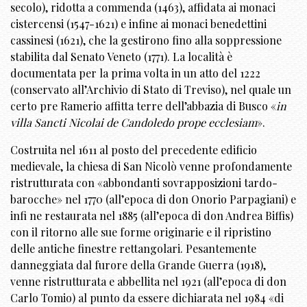
secolo), ridotta a commenda (1463), affidata ai monaci
cistercensi (1547-1621) e infine ai monaci benedettini
cassinesi (1621), che la gestirono fino alla soppressione
stabilita dal Senato Veneto (1771). La località è
documentata per la prima volta in un atto del 1222
(conservato all’Archivio di Stato di Treviso), nel quale un
certo pre Ramerio affitta terre dell’abbazia di Busco «
in
villa Sancti Nicolai de Candoledo prope ecclesiam
».
Costruita nel 1611 al posto del precedente edificio
medievale, la chiesa di San Nicolò venne profondamente
ristrutturata con «abbondanti sovrapposizioni tardo-
barocche» nel 1770 (all’epoca di don Onorio Parpagiani) e
infi ne restaurata nel 1885 (all’epoca di don Andrea Biffis)
con il ritorno alle sue forme originarie e il ripristino
delle antiche finestre rettangolari. Pesantemente
danneggiata dal furore della Grande Guerra (1918),
venne ristrutturata e abbellita nel 1921 (all’epoca di don
Carlo Tomio) al punto da essere dichiarata nel 1984 «di