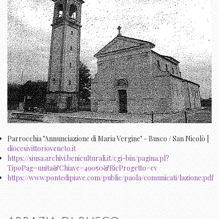
Parrocchia "Annunciazione di Maria Vergine" - Busco / San Nicolò |
diocesivittorioveneto.it
https://siusa.archivi.beniculturali.it/cgi-bin/pagina.pl?
TipoPag=unita&Chiave=49050&RicProgetto=ev
https://www.pontedipiave.com/public/paola/comunicati/lazione.pdf