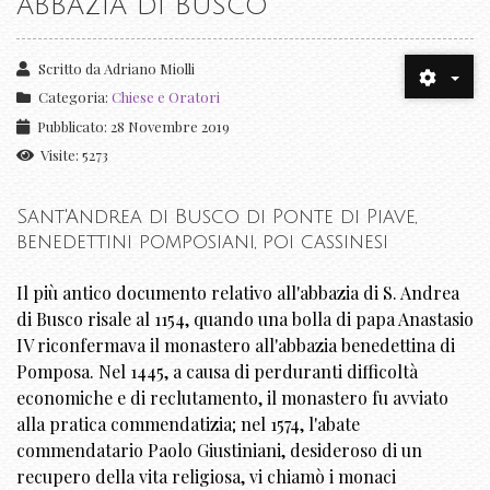
ABBAZIA DI BUSCO
Scritto da
Adriano Miolli
Categoria:
Chiese e Oratori
Pubblicato: 28 Novembre 2019
Visite: 5273
Sant'Andrea di Busco di Ponte di Piave,
benedettini pomposiani, poi cassinesi
Il più antico documento relativo all'abbazia di S. Andrea
di Busco risale al 1154, quando una bolla di papa Anastasio
IV riconfermava il monastero all'abbazia benedettina di
Pomposa. Nel 1445, a causa di perduranti difficoltà
economiche e di reclutamento, il monastero fu avviato
alla pratica commendatizia; nel 1574, l'abate
commendatario Paolo Giustiniani, desideroso di un
recupero della vita religiosa, vi chiamò i monaci