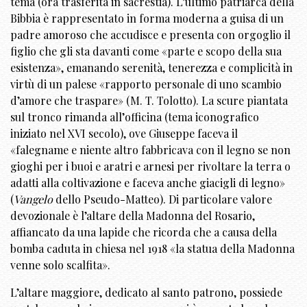
tema (ora trasferita in sacrestia). L’ultimo patriarca della
Bibbia è rappresentato in forma moderna a guisa di un
padre amoroso che accudisce e presenta con orgoglio il
figlio che gli sta davanti come «parte e scopo della sua
esistenza», emanando serenità, tenerezza e complicità in
virtù di un palese «rapporto personale di uno scambio
d’amore che traspare» (M. T. Tolotto). La scure piantata
sul tronco rimanda all’officina (tema iconografico
iniziato nel XVI secolo), ove Giuseppe faceva il
«falegname e niente altro fabbricava con il legno se non
gioghi per i buoi e aratri e arnesi per rivoltare la terra o
adatti alla coltivazione e faceva anche giacigli di legno»
(
Vangelo
dello Pseudo-Matteo). Di particolare valore
devozionale è l’altare della Madonna del Rosario,
affiancato da una lapide che ricorda che a causa della
bomba caduta in chiesa nel 1918 «la statua della Madonna
venne solo scalfita».
L’altare maggiore, dedicato al santo patrono, possiede