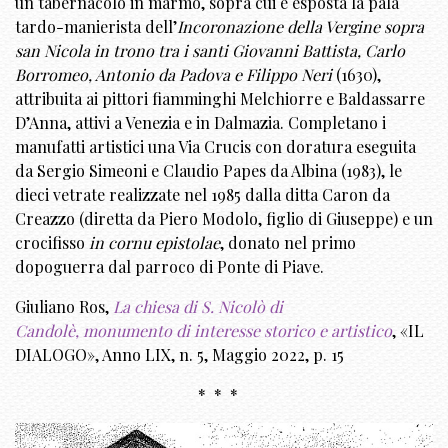
un tabernacolo in marmo, sopra cui è esposta la pala
tardo-manierista dell’
Incoronazione della Vergine sopra
san Nicola in trono tra i santi Giovanni Battista, Carlo
Borromeo, Antonio da Padova e Filippo Neri
(1630),
attribuita ai pittori fiamminghi Melchiorre e Baldassarre
D’Anna, attivi a Venezia e in Dalmazia. Completano i
manufatti artistici una Via Crucis con doratura eseguita
da Sergio Simeoni e Claudio Papes da Albina (1983), le
dieci vetrate realizzate nel 1985 dalla ditta Caron da
Creazzo (diretta da Piero Modolo, figlio di Giuseppe) e un
crocifisso
in cornu epistolae
, donato nel primo
dopoguerra dal parroco di Ponte di Piave.
Giuliano Ros,
La chiesa di S. Nicolò di
Candolè, monumento di interesse storico e artistico
, «IL
DIALOGO», Anno LIX, n. 5, Maggio 2022, p. 15
* * *