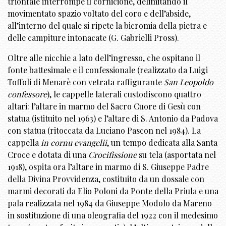
trionfale interrompe il cornicione, delimitando il
movimentato spazio voltato del coro e dell’abside,
all’interno del quale si ripete la bicromia della pietra e
delle campiture intonacate (G. Gabrielli Pross).
Oltre alle nicchie a lato dell’ingresso, che ospitano il
fonte battesimale e il confessionale (realizzato da Luigi
Toffoli di Menarè con vetrata raffigurante
San Leopoldo
confessore
), le cappelle laterali custodiscono quattro
altari: l’altare in marmo del Sacro Cuore di Gesù con
statua (istituito nel 1963) e l’altare di S. Antonio da Padova
con statua (ritoccata da Luciano Pascon nel 1984). La
cappella
in cornu evangelii
, un tempo dedicata alla Santa
Croce e dotata di una
Crocifissione
su tela (asportata nel
1918), ospita ora l’altare in marmo di S. Giuseppe Padre
della Divina Provvidenza, costituito da un dossale con
marmi decorati da Elio Poloni da Ponte della Priula e una
pala realizzata nel 1984 da Giuseppe Modolo da Mareno
in sostituzione di una oleografia del 1922 con il medesimo