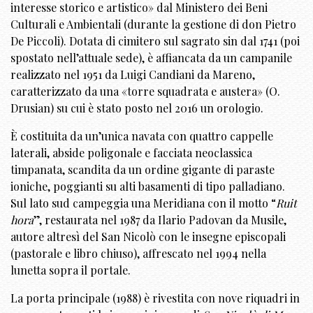
interesse storico e artistico» dal Ministero dei Beni
Culturali e Ambientali (durante la gestione di don Pietro
De Piccoli). Dotata di cimitero sul sagrato sin dal 1741 (poi
spostato nell’attuale sede), è affiancata da un campanile
realizzato nel 1951 da Luigi Candiani da Mareno,
caratterizzato da una «torre squadrata e austera» (O.
Drusian) su cui è stato posto nel 2016 un orologio.
È costituita da un’unica navata con quattro cappelle
laterali, abside poligonale e facciata neoclassica
timpanata, scandita da un ordine gigante di paraste
ioniche, poggianti su alti basamenti di tipo palladiano.
Sul lato sud campeggia una Meridiana con il motto “
Ruit
hora
”, restaurata nel 1987 da Ilario Padovan da Musile,
autore altresì del San Nicolò con le insegne episcopali
(pastorale e libro chiuso), affrescato nel 1994 nella
lunetta sopra il portale.
La porta principale (1988) è rivestita con nove riquadri in