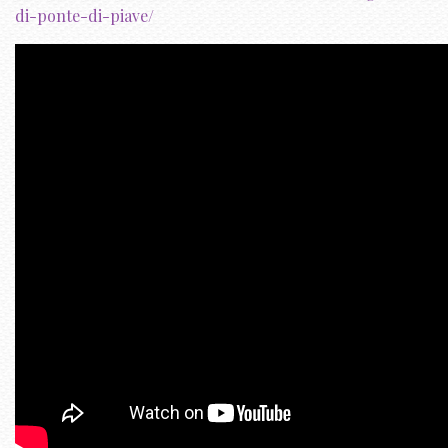
di-ponte-di-piave/