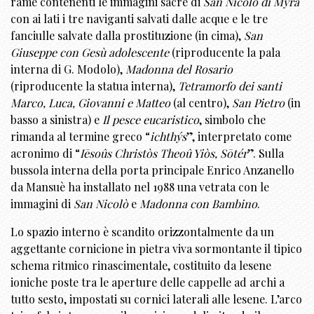
rame contenenti le immagini sacre di
San Nicolò di Myra
con ai lati i tre naviganti salvati dalle acque e le tre
fanciulle salvate dalla prostituzione (in cima),
San
Giuseppe con Gesù adolescente
(riproducente la pala
interna di G. Modolo),
Madonna del Rosario
(riproducente la statua interna),
Tetramorfo dei santi
Marco, Luca, Giovanni e Matteo
(al centro),
San Pietro
(in
basso a sinistra) e
Il pesce eucaristico
, simbolo che
rimanda al termine greco “
ichthýs
”, interpretato come
acronimo di “
Iēsoûs Christòs Theoû Yiòs, Sōtér
”. Sulla
bussola interna della porta principale Enrico Anzanello
da Mansuè ha installato nel 1988 una vetrata con le
immagini di
San Nicolò
e
Madonna con Bambino
.
Lo spazio interno è scandito orizzontalmente da un
aggettante cornicione in pietra viva sormontante il tipico
schema ritmico rinascimentale, costituito da lesene
ioniche poste tra le aperture delle cappelle ad archi a
tutto sesto, impostati su cornici laterali alle lesene. L’arco