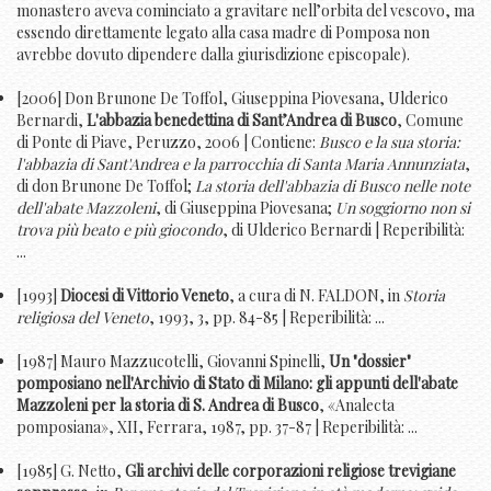
monastero aveva cominciato a gravitare nell’orbita del vescovo, ma
essendo direttamente legato alla casa madre di Pomposa non
avrebbe dovuto dipendere dalla giurisdizione episcopale).
[2006] Don Brunone De Toffol, Giuseppina Piovesana, Ulderico
Bernardi,
L'abbazia benedettina di Sant’Andrea di Busco
, Comune
di Ponte di Piave, Peruzzo, 2006 | Contiene:
Busco e la sua storia:
l'abbazia di Sant'Andrea e la parrocchia di Santa Maria Annunziata
,
di don Brunone De Toffol;
La storia dell'abbazia di Busco nelle note
dell'abate Mazzoleni
, di Giuseppina Piovesana;
Un soggiorno non si
trova più beato e più giocondo
, di Ulderico Bernardi | Reperibilità:
...
[1993]
Diocesi di Vittorio Veneto
, a cura di N. FALDON, in
Storia
religiosa del Veneto
, 1993, 3, pp. 84-85 | Reperibilità: ...
[1987] Mauro Mazzucotelli, Giovanni Spinelli,
Un "dossier"
pomposiano nell'Archivio di Stato di Milano: gli appunti dell'abate
Mazzoleni per la storia di S. Andrea di Busco
, «Analecta
pomposiana», XII, Ferrara, 1987, pp. 37-87 | Reperibilità: ...
[1985] G. Netto,
Gli archivi delle corporazioni religiose trevigiane