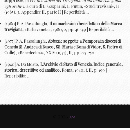
soppresse
, in
Per una storia del Trevigiano in età moderna: guida
agli archivi
, a cura di D. Gasparini, L. Puttin, «Studi trevisani», II
(1985), 3, Appendice II, parte II | Reperibilità: ...
[1980] P. A. Passolunghi,
Il monachesimo benedettino della Marca
trevigiana
, «Italia veneta», 1980, 2, pp. 46-49 | Reperibilità: ...
[1977] P. A. Passolunghi,
Abbazie soggette a Pomposa in diocesi di
Ceneda
(
S. Andrea di Busco, SS. Maria e Bona di Vidor, S. Pietro di
Colle
), «Benedectina», XXIV (1977), II, pp. 225-250.
[1940] A. Da Mosto,
L'Archivio di Stato di Venezia. Indice generale,
storico, descrittivo ed analitico
, Roma, 1940, t. II, p. 199 |
Reperibilità: ...
© 2026
am+