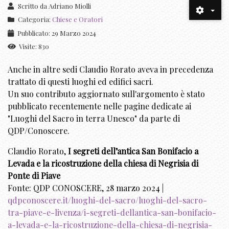
Scritto da
Adriano Miolli
Categoria:
Chiese e Oratori
Pubblicato: 29 Marzo 2024
Visite: 830
Anche in altre sedi Claudio Rorato aveva in precedenza
trattato di questi luoghi ed edifici sacri.
Un suo contributo aggiornato sull'argomento è stato
pubblicato recentemente nelle pagine dedicate ai
"Luoghi del Sacro in terra Unesco" da parte di
QDP/Conoscere.
Claudio Rorato,
I segreti dell’antica San Bonifacio a
Levada e la ricostruzione della chiesa di Negrisia di
Ponte di Piave
Fonte: QDP CONOSCERE, 28 marzo 2024 |
qdpconoscere.it/luoghi-del-sacro/luoghi-del-sacro-
tra-piave-e-livenza/i-segreti-dellantica-san-bonifacio-
a-levada-e-la-ricostruzione-della-chiesa-di-negrisia-