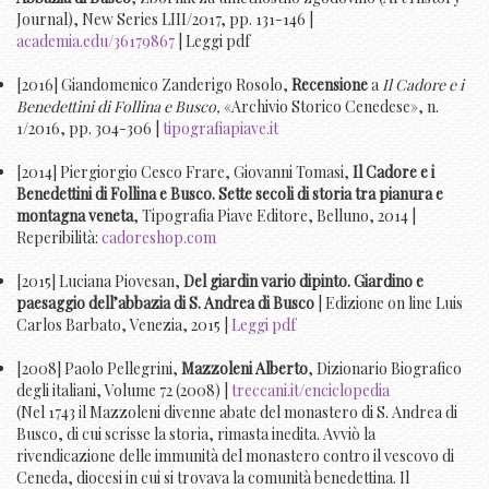
Journal), New Series LIII/2017, pp. 131-146 |
academia.edu/36179867
| Leggi pdf
[2016] Giandomenico Zanderigo Rosolo,
Recensione
a
Il Cadore e i
Benedettini di Follina e Busco,
«Archivio Storico Cenedese», n.
1/2016, pp. 304-306 |
tipografiapiave.it
[2014] Piergiorgio Cesco Frare, Giovanni Tomasi,
Il Cadore e i
Benedettini di Follina e Busco. Sette secoli di storia tra pianura e
montagna veneta
, Tipografia Piave Editore, Belluno, 2014 |
Reperibilità:
cadoreshop.com
[2015] Luciana Piovesan,
Del giardin vario dipinto. Giardino e
paesaggio dell’abbazia di S. Andrea di Busco
| Edizione on line Luis
Carlos Barbato, Venezia, 2015 |
Leggi pdf
[2008] Paolo Pellegrini,
Mazzoleni Alberto
, Dizionario Biografico
degli italiani, Volume 72 (2008) |
treccani.it/enciclopedia
(Nel 1743 il Mazzoleni divenne abate del monastero di S. Andrea di
Busco, di cui scrisse la storia, rimasta inedita. Avviò la
rivendicazione delle immunità del monastero contro il vescovo di
Ceneda, diocesi in cui si trovava la comunità benedettina. Il