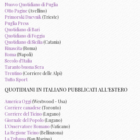
Nuovo Quotidiano di Puglia
Otto Pagine
(Avellino)
Primorski Dnevnik
(Trieste)
Puglia Press
Quotidiano di Bari
Quotidiano di Foggia
Quotidiano di Sicilia
(Catania)
Rinascita
(Roma)
Roma
(Napoli)
Secolo d'Italia
Taranto buona Sera
Trentino
(Corriere delle Alpi)
Tutto Sport
QUOTIDIANI IN ITALIANO PUBBLICATI ALL'ESTERO
America Oggi
(Westwood - Usa)
Corriere canadese
(Toronto)
Corriere del Ticino
(Lugano)
Giornale del Popolo
(Lugano)
L'Osservatore Romano
(Vaticano)
La Regione Ticino
(Bellinzona)
La Tribuna
(San Marino)