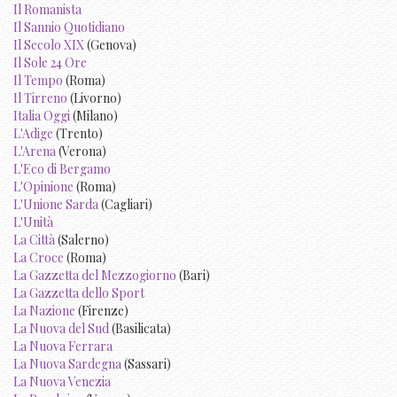
Il Romanista
Il Sannio Quotidiano
Il Secolo XIX
(Genova)
Il Sole 24 Ore
Il Tempo
(Roma)
Il Tirreno
(Livorno)
Italia Oggi
(Milano)
L'Adige
(Trento)
L'Arena
(Verona)
L'Eco di Bergamo
L'Opinione
(Roma)
L'Unione Sarda
(Cagliari)
L'Unità
La Città
(Salerno)
La Croce
(Roma)
La Gazzetta del Mezzogiorno
(Bari)
La Gazzetta dello Sport
La Nazione
(Firenze)
La Nuova del Sud
(Basilicata)
La Nuova Ferrara
La Nuova Sardegna
(Sassari)
La Nuova Venezia