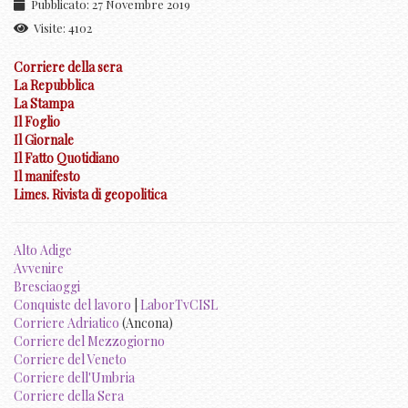
Pubblicato: 27 Novembre 2019
Visite: 4102
Corriere della sera
La Repubblica
La Stampa
Il Foglio
Il Giornale
Il Fatto Quotidiano
Il manifesto
Limes. Rivista di geopolitica
Alto Adige
Avvenire
Bresciaoggi
Conquiste del lavoro
|
LaborTvCISL
Corriere Adriatico
(Ancona)
Corriere del Mezzogiorno
Corriere del Veneto
Corriere dell'Umbria
Corriere della Sera