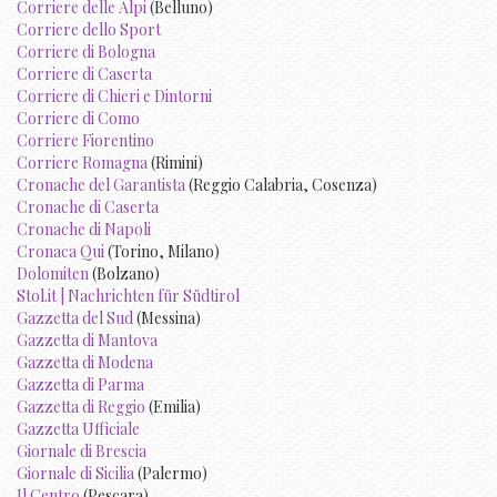
Corriere delle Alpi
(Belluno)
Corriere dello Sport
Corriere di Bologna
Corriere di Caserta
Corriere di Chieri e Dintorni
Corriere di Como
Corriere Fiorentino
Corriere Romagna
(Rimini)
Cronache del Garantista
(Reggio Calabria, Cosenza)
Cronache di Caserta
Cronache di Napoli
Cronaca Qui
(Torino, Milano)
Dolomiten
(Bolzano)
Stol.it | Nachrichten für Südtirol
Gazzetta del Sud
(Messina)
Gazzetta di Mantova
Gazzetta di Modena
Gazzetta di Parma
Gazzetta di Reggio
(Emilia)
Gazzetta Ufficiale
Giornale di Brescia
Giornale di Sicilia
(Palermo)
Il Centro
(Pescara)