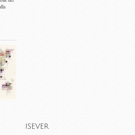
ione dei
alla
ISEVER