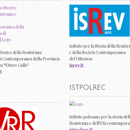
Istituto per la Storia della Resist
Storico della Resistenza
e della Società Contemporanea
tà Contemporanea della Provincia
del Vittoriese
za “Ettore Gallo"
isrev.it
t
ISTPOLREC
Istituto polesano per la storia del
Resistenza e dell’Età contempor
istpolrec.it