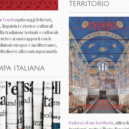
TERRITORIO
 Veneti
ospita saggi letterari,
i, linguistici e storico-culturali
alla tradizione testuale e culturale
eneto e ai suoi rapporti con le
adizioni europee e mediterranee,
o Medioevo alla contemporaneità.
MPA ITALIANA
Padova e il suo territorio
, attiva d