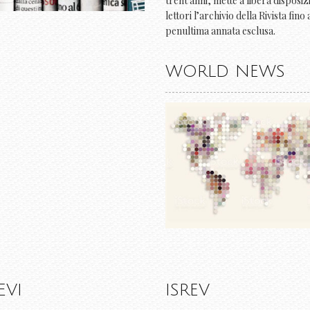
trent'anni, mette a libera disposiz
lettori l’archivio della Rivista fino 
penultima annata esclusa.
WORLD NEWS
EVI
ISREV