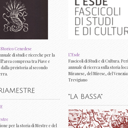
 Storico Cenedese
L’Esde
nnuale di studi e ricerche per la
Fascicoli di Studi e di Cultura. Pe
ell’area compresa tra Piave e
annuale di ricerca sulla storia loc
 dalla preistoria al secondo
Miranese, del Mirese, del Venezia
rra.
Trevigiano
RIAMESTRE
"LA BASSA"
estre
ione per la storia di Mestre e del