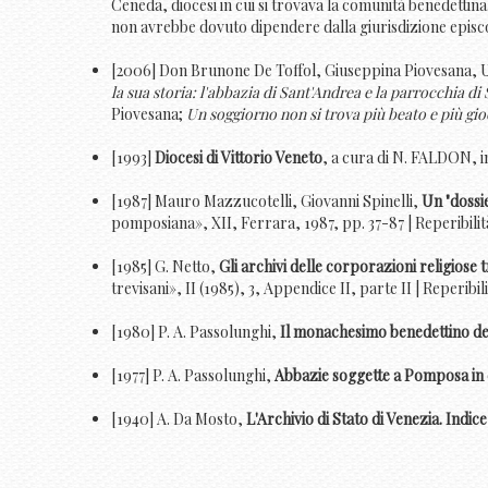
Ceneda, diocesi in cui si trovava la comunità benedetti
non avrebbe dovuto dipendere dalla giurisdizione episc
[2006] Don Brunone De Toffol, Giuseppina Piovesana, 
la sua storia: l'abbazia di Sant'Andrea e la parrocchia d
Piovesana;
Un soggiorno non si trova più beato e più gi
[1993]
Diocesi di Vittorio Veneto
, a cura di N. FALDON, 
[1987] Mauro Mazzucotelli, Giovanni Spinelli,
Un "dossie
pomposiana», XII, Ferrara, 1987, pp. 37-87 | Reperibilità:
[1985] G. Netto,
Gli archivi delle corporazioni religiose
trevisani», II (1985), 3, Appendice II, parte II | Reperibilità
[1980] P. A. Passolunghi,
Il monachesimo benedettino de
[1977] P. A. Passolunghi,
Abbazie soggette a Pomposa in 
[1940] A. Da Mosto,
L'Archivio di Stato di Venezia. Indice