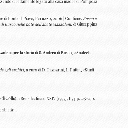
 essendo direttamente legato alla casa madre di Pomposa
e di Ponte di Piave, Peruzzo, 2006 | Contiene:
Busco e
a di Busco nelle note dell'abate Mazzoleni
, di Giuseppina
zoleni per la storia di S. Andrea di Busco
, «Analecta
a agli archivi
, a cura di D. Gasparini, L. Puttin, «Studi
 di Colle
), «Benedectina», XXIV (1977), II, pp. 225-250.
ibilità: ...