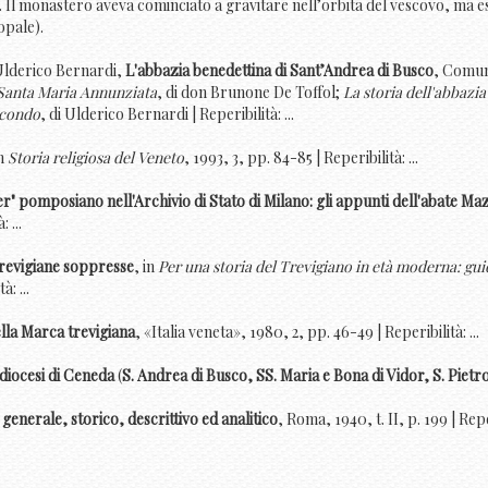
na. Il monastero aveva cominciato a gravitare nell’orbita del vescovo, ma
opale).
Ulderico Bernardi,
L'abbazia benedettina di Sant’Andrea di Busco
, Comun
i Santa Maria Annunziata
, di don Brunone De Toffol;
La storia dell'abbazi
ocondo
, di Ulderico Bernardi | Reperibilità: ...
in
Storia religiosa del Veneto
, 1993, 3, pp. 84-85 | Reperibilità: ...
r" pomposiano nell'Archivio di Stato di Milano: gli appunti dell'abate Maz
 ...
 trevigiane soppresse
, in
Per una storia del Trevigiano in età moderna: guid
: ...
lla Marca trevigiana
, «Italia veneta», 1980, 2, pp. 46-49 | Reperibilità: ...
diocesi di Ceneda
(
S. Andrea di Busco, SS. Maria e Bona di Vidor, S. Pietro
 generale, storico, descrittivo ed analitico
, Roma, 1940, t. II, p. 199 | Reper