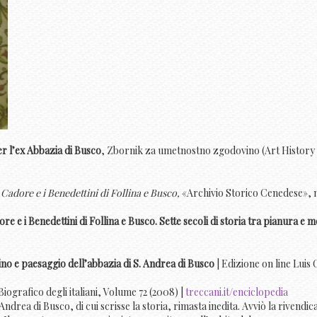
er l’ex Abbazia di Busco
, Zbornik za umetnostno zgodovino (Art History J
l Cadore e i Benedettini di Follina e Busco,
«Archivio Storico Cenedese», n
ore e i Benedettini di Follina e Busco. Sette secoli di storia tra pianura e
dino e paesaggio dell’abbazia di S. Andrea di Busco
| Edizione on line Luis
Biografico degli italiani, Volume 72 (2008) |
treccani.it/enciclopedia
Andrea di Busco, di cui scrisse la storia, rimasta inedita. Avviò la rivend