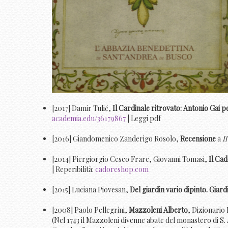
[2017] Damir Tulić,
Il Cardinale ritrovato: Antonio Gai p
academia.edu/36179867
| Leggi pdf
[2016] Giandomenico Zanderigo Rosolo,
Recensione
a
I
[2014] Piergiorgio Cesco Frare, Giovanni Tomasi,
Il Cad
| Reperibilità:
cadoreshop.com
[2015] Luciana Piovesan,
Del giardin vario dipinto. Giar
[2008] Paolo Pellegrini,
Mazzoleni Alberto
, Dizionario 
(Nel 1743 il Mazzoleni divenne abate del monastero di S. 