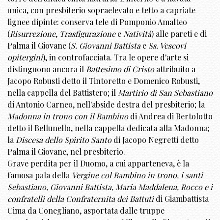
unica, con presbiterio sopraelevato e tetto a capriate
lignee dipinte: conserva tele di Pomponio Amalteo
(
Risurrezione
,
Trasfigurazione
e
Natività
) alle pareti e di
Palma il Giovane (
S. Giovanni Battista
e
Ss. Vescovi
opitergini
), in controfacciata. Tra le opere d'arte si
distinguono ancora il
Battesimo di Cristo
attribuito a
Jacopo Robusti detto il Tintoretto e Domenico Robusti,
nella cappella del Battistero; il
Martirio di San Sebastiano
di Antonio Carneo, nell'abside destra del presbiterio; la
Madonna in trono con il Bambino
di Andrea di Bertolotto
detto il Bellunello, nella cappella dedicata alla Madonna;
la
Discesa dello Spirito Santo
di Jacopo Negretti detto
Palma il Giovane, nel presbiterio.
Grave perdita per il Duomo, a cui apparteneva, è la
famosa pala della
Vergine col Bambino in trono, i santi
Sebastiano, Giovanni Battista, Maria Maddalena, Rocco e i
confratelli della Confraternita dei Battuti
di Giambattista
Cima da Conegliano, asportata dalle truppe