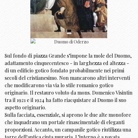
Sul fondo di piazza Grande s’impone la mole del Duomo,
adattamento cinquecentesco - in larghezza ed altezza -
di un edificio gotico fondato probabilmente nei primi
secoli del cristianesimo. Non mancarono altri interventi
che modificarono via via lo stile romanico gotico
originario. Il restauro voluto da mons. Domenico Visintin
tra il 1921 e il 1924 ha fatto riacquistare al Duomo il suo
aspetto originario.
Sulla facciata, essenziale, si aprono le due alte monofore
che inquadrano un portale rinascimentale di eleganti
proporzioni. Accanto, un campanile gotico riutilizza una
torre dell'antica cinta muraria. L’interno è a navata