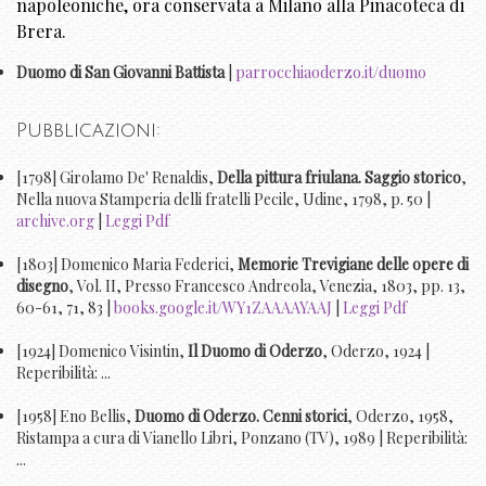
napoleoniche, ora conservata a Milano alla Pinacoteca di
Brera.
Duomo di San Giovanni Battista
|
parrocchiaoderzo.it/duomo
Pubblicazioni:
[1798] Girolamo De' Renaldis,
Della pittura friulana. Saggio storico
,
Nella nuova Stamperia delli fratelli Pecile, Udine, 1798, p. 50 |
archive.org
|
Leggi Pdf
[1803] Domenico Maria Federici,
Memorie Trevigiane delle opere di
disegno
, Vol. II, Presso Francesco Andreola, Venezia, 1803, pp. 13,
60-61, 71, 83 |
books.google.it/WY1ZAAAAYAAJ
|
Leggi Pdf
[1924] Domenico Visintin,
Il Duomo di Oderzo
, Oderzo, 1924 |
Reperibilità: ...
[1958] Eno Bellis,
Duomo di Oderzo. Cenni storici
, Oderzo, 1958,
Ristampa a cura di Vianello Libri, Ponzano (TV), 1989 | Reperibilità:
...