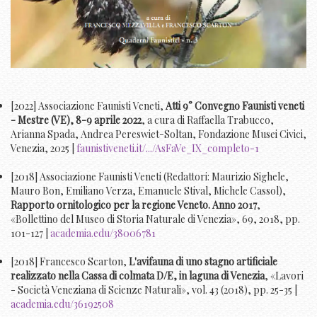
[2022] Associazione Faunisti Veneti,
Atti 9° Convegno Faunisti veneti
- Mestre (VE), 8-9 aprile 2022
, a cura di Raffaella Trabucco,
Arianna Spada, Andrea Pereswiet-Soltan, Fondazione Musei Civici,
Venezia, 2025 |
faunistiveneti.it/.../AsFaVe_IX_completo-1
[2018] Associazione Faunisti Veneti (Redattori: Maurizio Sighele,
Mauro Bon, Emiliano Verza, Emanuele Stival, Michele Cassol),
Rapporto ornitologico per la regione Veneto. Anno 2017
,
«Bollettino del Museo di Storia Naturale di Venezia», 69, 2018, pp.
101-127 |
academia.edu/38006781
[2018] Francesco Scarton,
L'avifauna di uno stagno artificiale
realizzato nella Cassa di colmata D/E, in laguna di Venezia
, «Lavori
- Società Veneziana di Scienze Naturali», vol. 43 (2018), pp. 25-35 |
academia.edu/36192508