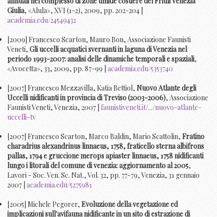
annuali nel complesso di zone umide costiere del Friuli Venezia
Giulia
, «Alula», XVI (1-2), 2009, pp. 202-204 |
academia.edu/24549432
[2009] Francesco Scarton, Mauro Bon, Associazione Faunisti
Veneti,
Gli uccelli acquatici svernanti in laguna di Venezia nel
periodo 1993-2007: analisi delle dinamiche temporali e spaziali
,
«Avocetta», 33, 2009, pp. 87-99 |
academia.edu/5353740
[2007] Francesco Mezzavilla, Katia Bettiol,
Nuovo Atlante degli
Uccelli nidificanti in provincia di Treviso (2003-2006)
, Associazione
Faunisti Veneti, Venezia, 2007 |
faunistiveneti.it/.../nuovo-atlante-
uccelli-tv
[2007] Francesco Scarton, Marco Baldin, Mario Scattolin,
Fratino
charadrius alexandrinus linnaeus, 1758, fraticello sterna albifrons
pallas, 1794 e gruccione merops apiaster linnaeus, 1758 nidificanti
lungo i litorali del comune di venezia: aggiornamento al 2005
,
Lavori - Soc. Ven. Sc. Nat., Vol. 32, pp. 77-79, Venezia, 31 gennaio
2007 |
academia.edu/5275981
[2005] Michele Pegorer,
Evoluzione della vegetazione ed
implicazioni sull'avifauna nidificante in un sito di estrazione di