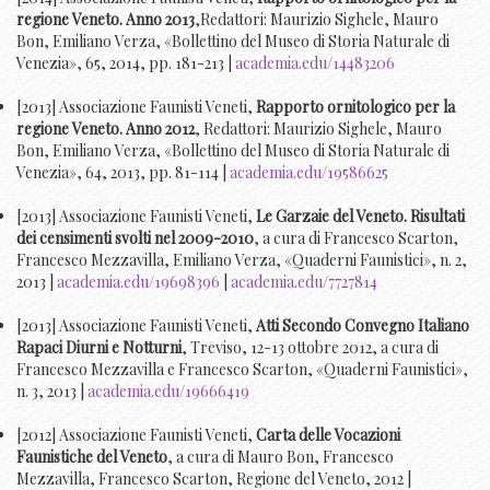
regione Veneto. Anno 2013
,Redattori: Maurizio Sighele, Mauro
Bon, Emiliano Verza, «Bollettino del Museo di Storia Naturale di
Venezia», 65, 2014, pp. 181-213 |
academia.edu/14483206
[2013] Associazione Faunisti Veneti,
Rapporto ornitologico per la
regione Veneto. Anno 2012
, Redattori: Maurizio Sighele, Mauro
Bon, Emiliano Verza, «Bollettino del Museo di Storia Naturale di
Venezia», 64, 2013, pp. 81-114 |
academia.edu/19586625
[2013] Associazione Faunisti Veneti,
Le Garzaie del Veneto. Risultati
dei censimenti svolti nel 2009-2010
, a cura di Francesco Scarton,
Francesco Mezzavilla, Emiliano Verza, «Quaderni Faunistici», n. 2,
2013 |
academia.edu/19698396
|
academia.edu/7727814
[2013] Associazione Faunisti Veneti,
Atti Secondo Convegno Italiano
Rapaci Diurni e Notturni
, Treviso, 12-13 ottobre 2012, a cura di
Francesco Mezzavilla e Francesco Scarton, «Quaderni Faunistici»,
n. 3, 2013 |
academia.edu/19666419
[2012] Associazione Faunisti Veneti,
Carta delle Vocazioni
Faunistiche del Veneto
, a cura di Mauro Bon, Francesco
Mezzavilla, Francesco Scarton, Regione del Veneto, 2012 |