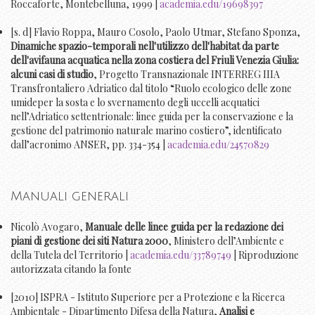
Roccaforte, Montebelluna, 1999 |
academia.edu/19698397
[s. d] Flavio Roppa, Mauro Cosolo, Paolo Utmar, Stefano Sponza,
Dinamiche spazio-temporali nell'utilizzo dell'habitat da parte
dell'avifauna acquatica nella zona costiera del Friuli Venezia Giulia:
alcuni casi di studio
, Progetto Transnazionale INTERREG IIIA
Transfrontaliero Adriatico dal titolo “Ruolo ecologico delle zone
umideper la sosta e lo svernamento degli uccelli acquatici
nell’Adriatico settentrionale: linee guida per la conservazione e la
gestione del patrimonio naturale marino costiero”, identificato
dall’acronimo ANSER, pp. 334-354 |
academia.edu/24570829
Manuali generali
Nicolò Avogaro,
Manuale delle linee guida per la redazione dei
piani di gestione dei siti Natura 2000
, Ministero dell’Ambiente e
della Tutela del Territorio |
academia.edu/33789749
| Riproduzione
autorizzata citando la fonte
[2010] ISPRA - Istituto Superiore per a Protezione e la Ricerca
Ambientale - Dipartimento Difesa della Natura,
Analisi e