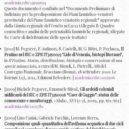
academia.edu/14599594
Questo documento è confluito nel “Documento Preliminare di
Indirizzo per la predisposizione dei Piani faunistico-venatori
provinciali e del Piano faunistico venatorio regionale” approvato
dalla Giunta regionale del Veneto nel 2012 (Allegato B: Quadro
conoscitivo e analisi delle potenzialità faunistiche regionali; Allegato
B1: Carte di distribuzione delle specie trattate)
[2011] M. Pegorer, F. Antinori, S. Castelli, M. G. Mitri, P. Perlasca,
Il
Fratino nel SIC e ZPS IT3250023 "Lido di Venezia, biotopi litoranei"
,
in
Il Fratino. Status, distribuzione, biologia e conservazione di una
specie minacciata
, a cura di M. Biondi, L. Pietrelli, Atti del
Convegno Nazionale. Bracciano (Roma), 18 settembre 2010. Le
Scienze (13), 2011, Edizioni Belvedere. |
academia.edu/1102906
[2009] Michele Pegorer, Emanuele Stival,
Gli ardeidi coloniali
nidificanti del SIC e ZPS IT3250016 “Cave di Gaggio”: status delle
conoscenze e monitoraggi
, «Alula», XVI (1-2), 2009, pp. 561-563 |
academia.edu/1102781
[2009] Lino Casini, Gabriele Facchin, Lorenzo Serra,
Composizione quali-quantitativa dell'avifauna acquatica di due cicli