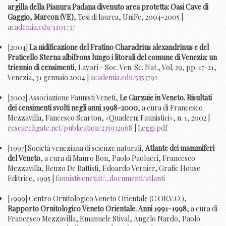
argilla della Pianura Padana divenuto area protetta: Oasi Cave di
Gaggio, Marcon (VE)
, Tesi di laurea, UniFe, 2004-2005 |
academia.edu/1101737
[2004]
La nidificazione del Fratino Charadrius alexandrinus e del
Fraticello Sterna albifrons lungo i litorali del comune di Venezia: un
triennio di censimenti
, Lavori - Soc. Ven. Sc. Nat., Vol. 29, pp. 17-21,
Venezia, 31 gennaio 2004 |
academia.edu/5353792
[2002] Associazione Faunisti Veneti,
Le Garzaie in Veneto. Risultati
dei censimenti svolti negli anni 1998-2000
, a cura di Francesco
Mezzavilla, Fancesco Scarton, «Quaderni Faunistici», n. 1, 2002 |
researchgate.net/publication/235932968
|
Leggi pdf
[1997] Società veneziana di scienze naturali,
Atlante dei mammiferi
del Veneto
, a cura di Mauro Bon, Paolo Paolucci, Francesco
Mezzavilla, Renzo De Battisti, Edoardo Vernier, Grafic House
Editrice, 1995 |
faunistiveneti.it/...documenti/atlanti
[1999] Centro Ornitologico Veneto Orientale (C.OR.V.O.),
Rapporto Ornitologico Veneto Orientale. Anni 1991-1998
, a cura di
Francesco Mezzavilla, Emanuele Stival, Angelo Nardo, Paolo