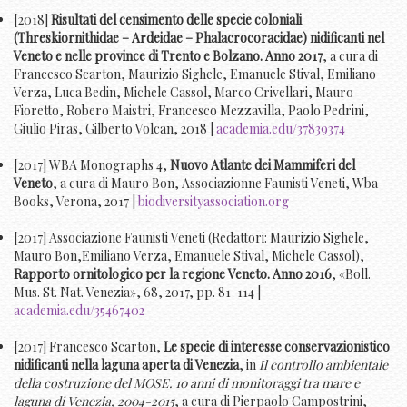
[2018]
Risultati del censimento delle specie coloniali
(Threskiornithidae – Ardeidae – Phalacrocoracidae) nidificanti nel
Veneto e nelle province di Trento e Bolzano. Anno 2017
, a cura di
Francesco Scarton, Maurizio Sighele, Emanuele Stival, Emiliano
Verza, Luca Bedin, Michele Cassol, Marco Crivellari, Mauro
Fioretto, Robero Maistri, Francesco Mezzavilla, Paolo Pedrini,
Giulio Piras, Gilberto Volcan, 2018 |
academia.edu/37839374
[2017] WBA Monographs 4,
Nuovo Atlante dei Mammiferi del
Veneto
, a cura di Mauro Bon, Associazionne Faunisti Veneti, Wba
Books, Verona, 2017 |
biodiversityassociation.org
[2017] Associazione Faunisti Veneti (Redattori: Maurizio Sighele,
Mauro Bon,Emiliano Verza, Emanuele Stival, Michele Cassol),
Rapporto ornitologico per la regione Veneto. Anno 2016
, «Boll.
Mus. St. Nat. Venezia», 68, 2017, pp. 81-114 |
academia.edu/35467402
[2017] Francesco Scarton,
Le specie di interesse conservazionistico
nidificanti nella laguna aperta di Venezia
, in
Il controllo ambientale
della costruzione del MOSE. 10 anni di monitoraggi tra mare e
laguna di Venezia, 2004-2015
, a cura di Pierpaolo Campostrini,