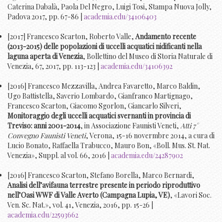
Caterina Dabalà, Paola Del Negro, Luigi Tosi, Stampa Nuova Jolly,
Padova 2017, pp. 67-86 |
academia.edu/34106403
[2017] Francesco Scarton, Roberto Valle,
Andamento recente
(2013-2015) delle popolazioni di uccelli acquatici nidificanti nella
laguna aperta di Venezia
, Bollettino del Museo di Storia Naturale di
Venezia, 67, 2017, pp. 113-123 |
academia.edu/34106392
[2016] Francesco Mezzavilla, Andrea Favaretto, Marco Baldin,
Ugo Battistella, Saverio Lombardo, Gianfranco Martignago,
Francesco Scarton, Giacomo Sgorlon, Giancarlo Silveri,
Monitoraggio degli uccelli acquatici svernanti in provincia di
Treviso: anni 2001-2014
, in Associazione Faunisti Veneti,
Atti 7°
Convegno Faunisti Veneti
, Verona, 15-16 novermbre 2014, a cura di
Lucio Bonato, Raffaella Trabucco, Mauro Bon, «Boll. Mus. St. Nat.
Venezia», Suppl. al vol. 66, 2016 |
academia.edu/24287902
[2016] Francesco Scarton, Stefano Borella, Marco Bernardi,
Analisi dell’avifauna terrestre presente in periodo riproduttivo
nell’Oasi WWF di Valle Averto (Campagna Lupia, VE)
, «Lavori Soc.
Ven. Sc. Nat.», vol. 41, Venezia, 2016, pp. 15-26 |
academia.edu/22593662