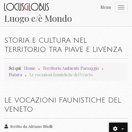
Menu
Toggl
navig
Luogo e/è Mondo
STORIA E CULTURA NEL
TERRITORIO TRA PIAVE E LIVENZA
Sei qui:
Home
Territorio Ambiente Paesaggio
Natura
Le vocazioni faunistiche del Veneto
LE VOCAZIONI FAUNISTICHE DEL
VENETO
Scritto da
Adriano Miolli