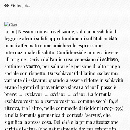
Visite: 3062
[a. m.] Nessuna nuova rivelazione, solo la possibilità di
leggere alcuni solidi approfondimenti sull'italico
ciao
ormai affermato come amichevole espressione
internazionale di saluto. Confidenziale non era invece
all'origine. Deriva dall'antico uso veneziano di
schiavo
,
sottinteso
vostro
, per salutare le persone di alto rango
sociale con rispetto. Da "schiavo" (dal latino «sclavum»,
variante di «slavum» quando a essere ridotte in schiavitù
erano le genti di provenienza slava) a "ciao" il passo è
breve: → «s'ciavo» → «s'ciao» → «ciao». La formula
«schiavo vostro» o «servo vostro», comune secoli fa, si
ritrova, tra l’altro, nelle commedie di Goldoni (1707-1793)
e nella formula germanica di cortesia "servus", che
significa la stessa cosa. Del 1818 è la prima attestazione
scritta di «ciau» (che naturalmente doveva esistere in