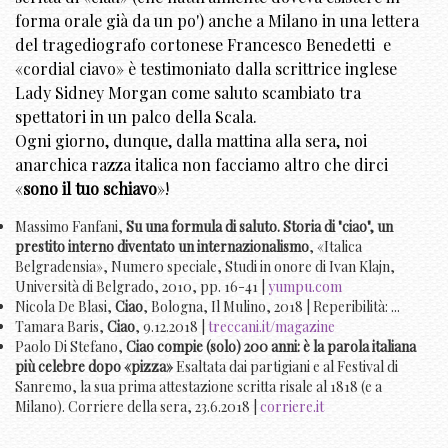
forma orale già da un po') anche a Milano in una lettera
del tragediografo cortonese Francesco Benedetti e
«cordial ciavo» è testimoniato dalla scrittrice inglese
Lady Sidney Morgan come saluto scambiato tra
spettatori in un palco della Scala.
Ogni giorno, dunque, dalla mattina alla sera, noi
anarchica razza italica non facciamo altro che dirci
«
sono il tuo schiavo
»!
Massimo Fanfani,
Su una formula di saluto. Storia di "ciao", un
prestito interno diventato un internazionalismo
, «Italica
Belgradensia», Numero speciale, Studi in onore di Ivan Klajn,
Università di Belgrado, 2010, pp. 16-41 |
yumpu.com
Nicola De Blasi,
Ciao
, Bologna, Il Mulino, 2018 | Reperibilità: ...
Tamara Baris,
Ciao
, 9.12.2018 |
treccani.it/magazine
Paolo Di Stefano,
Ciao compie (solo) 200 anni: è la parola italiana
più celebre dopo «pizza»
Esaltata dai partigiani e al Festival di
Sanremo, la sua prima attestazione scritta risale al 1818 (e a
Milano). Corriere della sera, 23.6.2018 |
corriere.it