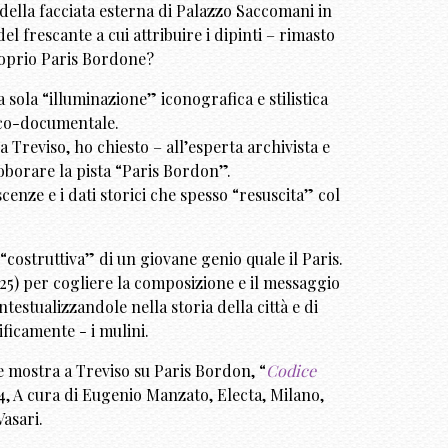
 della facciata esterna di Palazzo Saccomani in
l frescante a cui attribuire i dipinti – rimasto
proprio Paris Bordone?
sola “illuminazione” iconografica e stilistica
rico-documentale.
 Treviso, ho chiesto – all’esperta archivista e
rroborare la pista “Paris Bordon”.
cenze e i dati storici che spesso “resuscita” col
“costruttiva” di un giovane genio quale il Paris.
 1525) per cogliere la composizione e il messaggio
estualizzandole nella storia della città e di
ificamente - i mulini.
e mostra a Treviso su Paris Bordon, “
Codice
4, A cura di Eugenio Manzato, Electa, Milano,
Vasari.