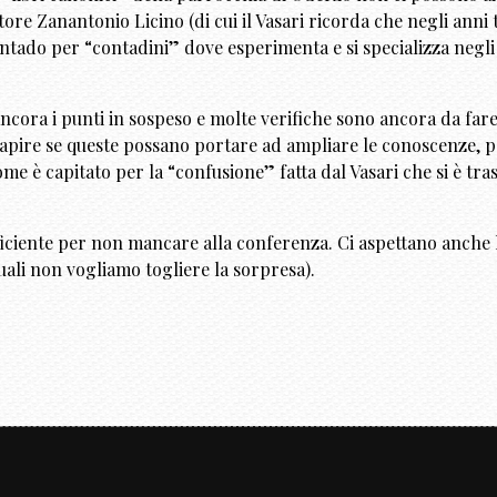
re Zanantonio Licino (di cui il Vasari ricorda che negli anni tr
ntado per “contadini” dove esperimenta e si specializza negli 
ncora i punti in sospeso e molte verifiche sono ancora da fare
apire se queste possano portare ad ampliare le conoscenze, p
me è capitato per la “confusione” fatta dal Vasari che si è trasc
iciente per non mancare alla conferenza. Ci aspettano anche le
ali non vogliamo togliere la sorpresa).