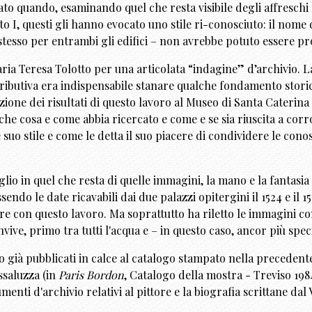
ato quando, esaminando quel che resta visibile degli affreschi
 I, questi gli hanno evocato uno stile ri-conosciuto: il nome de
o stesso per entrambi gli edifici – non avrebbe potuto essere 
a Teresa Tolotto per una articolata “indagine” d’archivio. La 
attributiva era indispensabile stanare qualche fondamento sto
ne dei risultati di questo lavoro al Museo di Santa Caterina a
e – che cosa e come abbia ricercato e come e se sia riuscita a co
suo stile e come le detta il suo piacere di condividere le conos
io in quel che resta di quelle immagini, la mano e la fantasia 
sendo le date ricavabili dai due palazzi opitergini il 1524 e il
 con questo lavoro. Ma soprattutto ha riletto le immagini cont
ive, primo tra tutti l'acqua e – in questo caso, ancor più spec
o già pubblicati in calce al catalogo stampato nella precedent
ssaluzza (in
Paris Bordon
, Catalogo della mostra - Treviso 198
menti d'archivio relativi al pittore e la biografia scrittane dal 