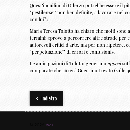
Quest’inquilino di Oderzo potrebbe essere il pitto
“pestilenze” non ben definite, a lavorare nel co
con lui?»
Maria Teresa Tolotto ha chiaro che molti sono a
termini: «provo a percorrere altre strade per c
autorevoli critici d'arte, ma per non ripetere, co
“perpetuazione” di errori e confusioni».
Le anticipazioni di Tolotto generano
appeal
suff
comparate che curerà Guerrino Lovato (sulle qu
indietro
© 2026
am+