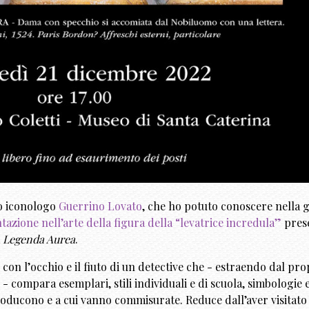
co iconologo
Guerrino Lovato
, che ho potuto conoscere nella 
azione nell’arte della figura della “levatrice incredula”
prese
a
Legenda Aurea
.
con l’occhio e il fiuto di un detective che - estraendo dal pr
- compara esemplari, stili individuali e di scuola, simbologie 
oducono e a cui vanno commisurate. Reduce dall’aver visitato 