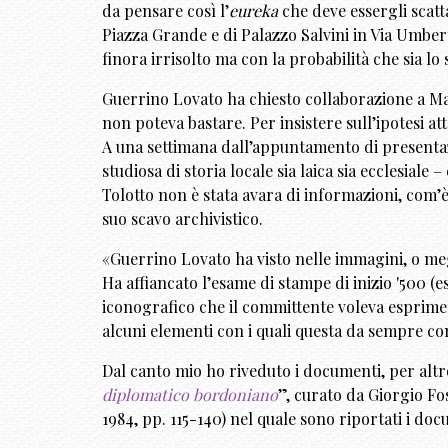
da pensare così l’
eureka
che deve essergli scatt
Piazza Grande e di Palazzo Salvini in Via Umberto
finora irrisolto ma con la probabilità che sia l
Guerrino Lovato ha chiesto collaborazione a Mari
non poteva bastare. Per insistere sull’ipotesi 
A una settimana dall’appuntamento di presentazio
studiosa di storia locale sia laica sia ecclesial
Tolotto non è stata avara di informazioni, com’è 
suo scavo archivistico.
«Guerrino Lovato ha visto nelle immagini, o megl
Ha affiancato l’esame di stampe di inizio '500 (es
iconografico che il committente voleva esprimere
alcuni elementi con i quali questa da sempre conv
Dal canto mio ho riveduto i documenti, per altr
diplomatico
bordoniano
”, curato da Giorgio Fo
1984, pp. 115-140) nel quale sono riportati i docu