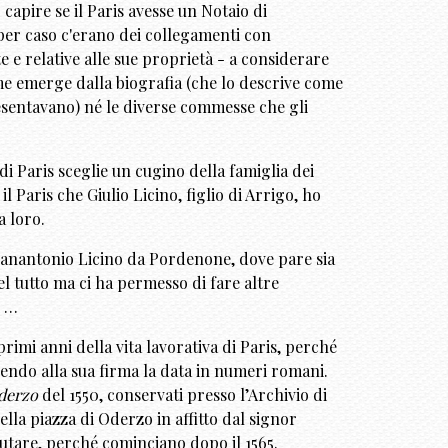
 capire se il Paris avesse un Notaio di
per caso c'erano dei collegamenti con
 e relative alle sue proprietà - a considerare
ome emerge dalla biografia (che lo descrive come
presentavano) né le diverse commesse che gli
i Paris sceglie un cugino della famiglia dei
il Paris che Giulio Licino, figlio di Arrigo, ho
a loro.
(Zanantonio Licino da Pordenone, dove pare sia
el tutto ma ci ha permesso di fare altre
i …
rimi anni della vita lavorativa di Paris, perché
nendo alla sua firma la data in numeri romani.
Oderzo
del 1550, conservati presso l’Archivio di
lla piazza di Oderzo in affitto dal signor
utare, perché cominciano dopo il 1565.