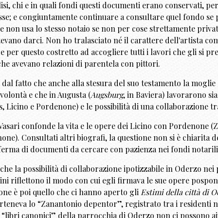
lisi, chi e in quali fondi questi documenti erano conservati, per
esse; e congiuntamente continuare a consultare quel fondo se 
 non usa lo stesso notaio se non per cose strettamente private
tevano darci. Non ho tralasciato né il carattere dell'artista c
 e per questo costretto ad accogliere tutti i lavori che gli si 
che avevano relazioni di parentela con pittori.
al fatto che anche alla stesura del suo testamento la moglie d
volontà e che in Augusta (
Augsburg
, in Baviera) lavorarono sia 
s, Licino e Pordenone) e le possibilità di una collaborazione tr
 Vasari confonde la vita e le opere dei Licino con Pordenone 
e). Consultati altri biografi, la questione non si è chiarita d
erma di documenti da cercare con pazienza nei fondi notaril
e la possibilità di collaborazione ipotizzabile in Oderzo nei p
gini riflettono il modo con cui egli firmava le sue opere pospo
ione è poi quello che ci hanno aperto gli
Estimi della città di 
arteneva lo “Zanantonio depentor”, registrato tra i residenti ne
“libri canonici” della parrocchia di Oderzo non ci possono ai