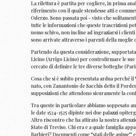
La rilettura è partita per cogliere, in prima ana
riferimento con il quale stendesse atti e comm
Oderzo. Sono passata poi - visto che solitamente
tutte le informazioni che queste trascrizioni po
uomo schivo, non incline ad ingraziarsi i clienti
sono arrivate attraverso i parenti della moglie 
Partendo da questa considerazione, supportata d
Licino (Arrigo Licino) per controfirmare le sue 
cercato di definire le tre diverse botteghe (Pari
Cosa che si è subito presentata ardua perché il
nato, con Zanantonio de Sacchis detto il Pordenon
supposizioni che attendono sicuramente la conf
Tra queste in particolare abbiamo soppesato anch
le date 1524-1525 dipinte nei due palazzi opiter
Altro riscontro che ha attirato la nostra attenz
Stato di Treviso. Chi era e a quale famiglia app
Barbieri? Documenti come “stati delle anime” e 