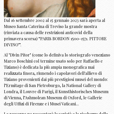
Dal 16 settembre 2002 al 15 gennaio 2023 sarà aperta al
Museo Santa Caterina di Treviso la grande mostra
(rinviata a causa delle restrizioni anticovid della
primavera scorsa) “PARIS BORDON 1500-1571. PITTORE
DIVINO”.
Al "Divin Pitor" (come lo definiva lo storiografo veneziano
Marco Boschini col termine usato solo per Raffaello e
Tiziano) è dedicata la più ampia monografica mai
realizzata finora, riunendo i capolavori dell'allievo di
Tiziano provenienti dai più prestigiosi musei del mondo:
l’Ermitage di San Pietroburgo, la National Gallery di
Londra, il Louvre di Parigi, il Kunsthistorisches Museum
di Vienna, l’Ashmolean Museum di Oxford, le Gallerie
degli Uffizi di Firenze e i Musei Vaticani...
La rassegna ne racconterà la varietà e la ricchezza della