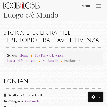
Menu
Toggl
navig
Luogo e/è Mondo
STORIA E CULTURA NEL
TERRITORIO TRA PIAVE E LIVENZA
Sei qui:
Home
Tra Piave e Livenza
Paesi del Monticano
Fontanelle
Fontanelle
FONTANELLE
Scritto da
Adriano Miolli
Categoria:
Fontanelle