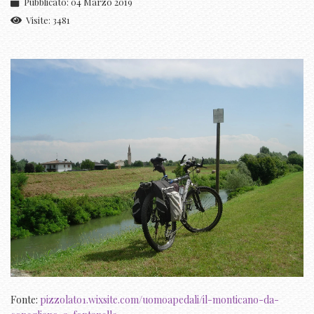
Pubblicato: 04 Marzo 2019
Visite: 3481
Fonte:
pizzolato1.wixsite.com/uomoapedali/il-monticano-da-