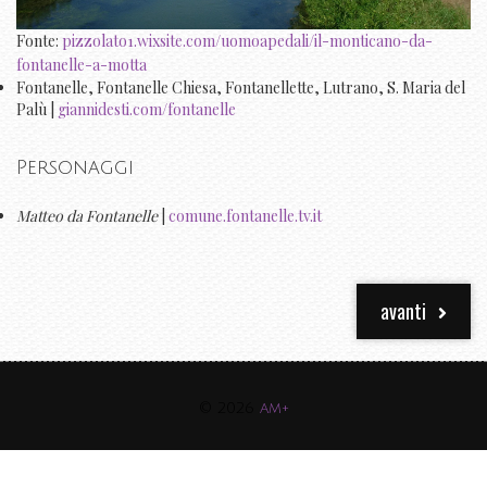
Fonte:
pizzolato1.wixsite.com/uomoapedali/il-monticano-da-
fontanelle-a-motta
Fontanelle, Fontanelle Chiesa, Fontanellette, Lutrano, S. Maria del
Palù |
giannidesti.com/fontanelle
Personaggi
Matteo da Fontanelle
|
comune.fontanelle.tv.it
avanti
© 2026
am+