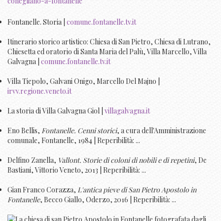
conegliano-a-fontanelle
Fontanelle. Storia |
comune.fontanelle.tv.it
Itinerario storico artistico: Chiesa di San Pietro, Chiesa di Lutrano,
Chiesetta ed oratorio di Santa Maria del Palù, Villa Marcello, Villa
Galvagna |
comune.fontanelle.tv.it
Villa Tiepolo, Galvani Onigo, Marcello Del Majno |
irvv.regione.veneto.it
La storia di Villa Galvagna Giol |
villagalvagna.it
Eno Bellis,
Fontanelle. Cenni storici
, a cura dell'Amministrazione
comunale, Fontanelle, 1984 | Reperibilità: ...
Delfino Zanella,
Vallont. Storie di coloni di nobili e di repetini
, De
Bastiani, Vittorio Veneto, 2013 | Reperibilità: ...
Gian Franco Corazza,
L'antica pieve di San Pietro Apostolo in
Fontanelle
, Becco Giallo, Oderzo, 2016 | Reperibilità: ...