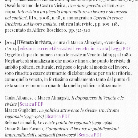
Osvaldo Bruno de Castro Vieira,
Una dura gavetta: o
i tien
o
i s-
ciopa
. Intervista a un piccolo imprenditore su lavoro e sicurezza
nei cantieri
, III s., 2008, n. 18, n. monografico
Operai in croce.
Inchiesta sul lavoro malato
, rubrica Interviste, pp. 109-118,
presentato da Alfiero Boschiero, pp. 327-340
[2014]
Il Veneto in rivista
, a cura di Marco Almagisti, «Venetica»,
1/2014 |
edizioni.cierrenet.it/riviste/il-veneto-in-rivista
|
Leggi PDF
Oggetto di questo numero sono le riviste in Veneto dal 1945 al 1989.
Negli articoli si analizza in che modo e fino a che punto le riviste di
ambito politico, culturale, religioso o legate al mondo del lavoro,
sono riuscite a essere strumento di elaborazione per un territorio,
come quello veneto, in fortissimo cambiamento tanto dal punto di
vista socio-economico quanto da quello politico-istituzionale.
Giulia Albanese e Marco Almagisti,
Il dopoguerra in Veneto e le
riviste
|
Scarica PDF
Marco Guglielmi,
La politica attraverso le riviste. Un ritratto
regionale (1945-1967)
|
Scarica PDF
Selena Grimaldi,
Le riviste politiche regionali (1969-1989)
Omar Salani Favaro,
Comunicare il lavoro: le pubblicazioni
imprenditoriali e sindacali (1945-1979)
|
Scarica PDF