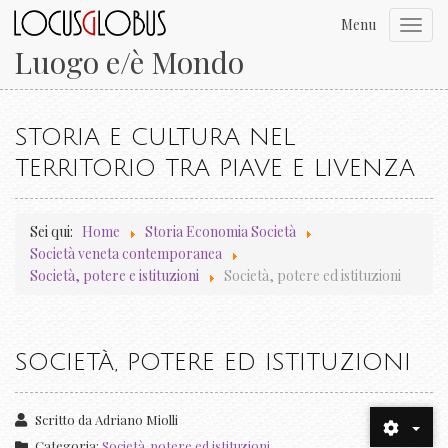
Menu
Toggl
navig
Luogo e/è Mondo
STORIA E CULTURA NEL
TERRITORIO TRA PIAVE E LIVENZA
Sei qui:
Home
Storia Economia Società
Società veneta contemporanea
Società, potere e istituzioni
Società, potere ed istituzioni
SOCIETÀ, POTERE ED ISTITUZIONI
Scritto da
Adriano Miolli
Categoria:
Società, potere ed istituzioni