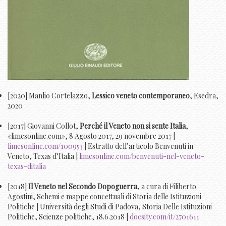
[2020] Manlio Cortelazzo,
Lessico veneto contemporaneo
, Esedra,
2020
[2017] Giovanni Collot,
Perché il Veneto non si sente Italia
,
«limesonline.com», 8 Agosto 2017, 29 novembre 2017 |
limesonline.com/100953
| Estratto dell’articolo Benvenuti in
Veneto, Texas d’Italia |
limesonline.com/benvenuti-nel-veneto-
texas-ditalia
[2018]
Il Veneto nel Secondo Dopoguerra
, a cura di Filiberto
Agostini, Schemi e mappe concettuali di Storia delle Istituzioni
Politiche | Università degli Studi di Padova, Storia Delle Istituzioni
Politiche, Scienze politiche, 18.6.2018 |
docsity.com/it/2701611