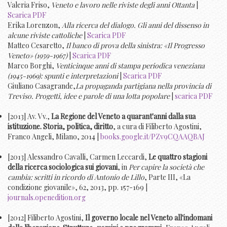
Valeria Friso,
Veneto e lavoro nelle riviste degli anni Ottanta
|
Scarica PDF
Erika Lorenzon,
Alla ricerca del dialogo. Gli anni del dissenso in
alcune riviste cattoliche
|
Scarica PDF
Matteo Cesaretto,
Il banco di prova della sinistra: «Il Progresso
Veneto» (1959-1967)
|
Scarica PDF
Marco Borghi,
Venticinque anni di stampa periodica veneziana
(1945-1969): spunti e interpretazioni
|
Scarica PDF
Giuliano Casagrande,
La propaganda partigiana nella provincia di
Treviso. Progetti, idee e parole di una lotta popolare
|
scarica PDF
[2013] Av. Vv.,
La Regione del Veneto a quarant'anni dalla sua
istituzione. Storia, politica, diritto
, a cura di Filiberto Agostini,
Franco Angeli, Milano, 2014 |
books.google.it/PZv9CQAAQBAJ
[2013] Alessandro Cavalli, Carmen Leccardi,
Le quattro stagioni
della ricerca sociologica sui giovani
, in
Per capire la società che
cambia: scritti in ricordo di Antonio de Lillo
, Parte III, «La
condizione giovanile», 62, 2013, pp. 157-169 |
journals.openedition.org
[2012] Filiberto Agostini,
Il governo locale nel Veneto all'indomani