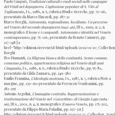
Paolo Gaspari,
Tradizioni culturali e ruoli sociali nelle campagne
del Friuli nel dopoguerra. L’agitazione popolare di S. Vito al
Tagliamento
, I s., 1986, n. 5, rubrica Studi e ricerche, pp. 70-96,
presentato da Marco Fincardi, pp. 187-21
Marco Borghi,
Autonomia, regionalismo, localismo. Un percorso
nel Veneto del secondo dopoguerra (1945-46)
, III s., 1999, n. 2, n.
monografico
Il leone e i campanili. Autonomia e identità nel Veneto
contemporaneo
, pp. 75-116, presentato da Renato Camurri, pp.
217-248 | a
href="http://edizioni.cierrenet.it/html/uploads/2019/01/10_Collection
Borghi
Ilvo Diamanti,
La filigrana bianca della continuità. Senso comune,
consenso politico, appartenenza religiosa nel Veneto degli anni
Cinquanta
, I s., 1986, n. 6, rubrica Studi e ricerche, pp. 55-81,
presentato da Gilda Zazzara, pp. 249-280
Emilio Franzina,
L’ideologia nostrana
, I s., 1987, n. 7, rubrica Note a
margine, pp. 139-150 presentato da Ferruccio Vendramini, pp.
281-295
Antonio Argolini,
L’immagine costruita. Rappresentazione e
trasformazione del Veneto nel «Gazzettino» di Giorgio Lago (1984-
96)
, III s., 2001, n. 4, n. monografico
Il nuovo Veneto
, pp. 175-202,
presentato da Filippo Maria Paladini, pp. 297-325 |
http://edizioni.cierrenet.it/html/uploads/2019/01/13_Collection_Argol