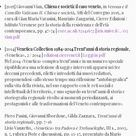
[2015] Giovanni Vian,
Chiesa e società: il caso veneto
, in
Verona e il
Concilio Vaticano II. Chiesa e società
, Atti del Convegno 2015, a
cura di Gian Maria Varanini, Maurizio Zangarini, Cierre Edizioni /
Istituto Veronese per la storia della resistenza e dell'età
contemporanea, pp. 47-74 |
core.ac.uk/53141672
|
iris.unive.it/.../03
vian.pdf
[2014]
Venetica Collection 1984-2014.Trent’anni di storia regionale
,
«Venetica», 2 / 2014 |
edizioni.cierrenet.it
|
Leggi in pdf
Nel 2014 «Venetica» compiva trent’anni e in un numero speciale
ripubblicava una selezione di saggi e interventi apparsi nei tre
decenni precedenti, riletti e introdotti dai nuovi redattori,
proponendosi «allo stesso tempo una riflessione “autobiografica”
sulla vita della rivista, nel suo rapporto con le reti sociali e
intellettuali del territorio, e uno sguardo su trent’anni di storia e
storiografia regionale rivolto ai momenti periodizzanti, ai
protagonisti e alle trasformazioni del Veneto contemporaneo».
Piero Pasini, Giovanni Sbordone, Gilda Zazzara,
Trent’anni di
storia regionale
, pp. 7-16
Livio Vanzetto,
«Venetica» tra Padova e Trebaseleghe
, III s., 2003,
n. 7, rubrica Note e discussioni, pp. 13-17, presentato da Mario