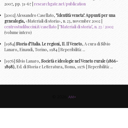
2007, pp. 31-67 |
researchgate.net/publication
[2002] Alessandro Casellato,
"Identità veneta". Appunti per una
genealogia,
«Materiali di storia», n. 23, novembre 2002 |
centrostudiluccini.it/casellato
|
"Materiali di storia", n. 23 / 2002
(volume intero)
[1984]
Storia d’Italia. Le regioni, II. Il Veneto
, A cura di Silvio
Lanaro, Einaudi, Torino, 1984 | Reperibilità: ...
[1976] Silvio Lanaro,
Società e ideologie nel Veneto rurale (1866-
1898)
, Ed. di Storia e Letteratura, Roma, 1976 | Reperibilità: ...
© 2026
am+