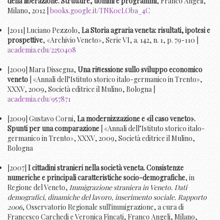
della liberazione. Strutture, uomini e programmi
, Franco Angeli,
Milano, 2012 |
books.google.it/TNK0cLOba_4C
[2011] Luciano Pezzolo,
La Storia agraria veneta: risultati, ipotesi e
prospettive
, «Archivio Veneto», Serie VI, a. 142, n. 1, p. 79-110 |
academia.edu/2250408
[2009] Mara Dissegna,
Una riﬂessione sullo sviluppo economico
veneto
| «Annali dell’Istituto storico italo-germanico in Trento»,
XXXV, 2009, Società editrice il Mulino, Bologna |
academia.edu/957871
[2009] Gustavo Corni,
La modernizzazione e «il caso veneto».
Spunti per una comparazione
| «Annali dell’Istituto storico italo-
germanico in Trento», XXXV, 2009, Società editrice il Mulino,
Bologna
[2007]
I cittadini stranieri nella società veneta. Consistenze
numeriche e principali caratteristiche socio-demografiche
, in
Regione del Veneto,
Immigrazione straniera in Veneto. Dati
demografici, dinamiche del lavoro, inserimento sociale. Rapporto
2006
, Osservatorio Regionale sull'immigrazione, a cura di
Francesco Carchedi e Veronica Fincati, Franco Angeli, Milano,