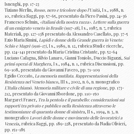
Isnenghi, pp. 17-23
Tiziano Merlin,
Rosso, nero e tricolore dopo l’Unità
, I s., 1988, n.
10, rubrica Saggi, pp. 57-65, presentato da Piero Pasini, pp. 24-36
Francesco Selmin,
«Italiani della nostra razza». Lettere sulla guerra
di un emigrato veneto in Brasile (1917-18)
, I s., 1987, n. 7, rubrica
Materiali, pp. 127-138 presentato da Alessandro Casellato, pp. 37-5
Ezio Maria Simini,
Lapidi e donne della Grande guerra in Veneto:
Schio e Magrè (1916-17)
, I s., 1989, n. 12, rubrica Studi e ricerche,
pp. 124-141 presentato da Maria Cristina Cristante, pp. 52-64
Luciano Cafagna, Silvio Lanaro, Gianni Toniolo, Duccio Bigazzi,
Sui
primi operai di Marghera
, I s., 1984, n. 1, rubrica Discussioni, pp.
69-108, presentato da Giovanni Favero, pp. 71-109
Egidio Ceccato,
La memoria mutilata. Rappresentazioni della
Resistenza nel Veneto bianco
, III s., 2002, n. 6, n. monografico
L’Italia chiamò. Memoria militare e civile di una regione
, pp. 173-
212, presentato da Giovanni Sbordone, pp. 110-150
Margaret Fraser,
Tra la pentola e il parabello: considerazioni sui
rapporti tra privato e pubblico nella Resistenza attraverso le
testimonianze di quaranta donne di sinistra
, II s., 1994, n. 3, n.
monografico
Lavori delle donne e movimento delle lavoratrici a
Venezia
, rubrica Saggi, pp. 189-228, presentato da Nadia Olivieri,
pp. 151-185