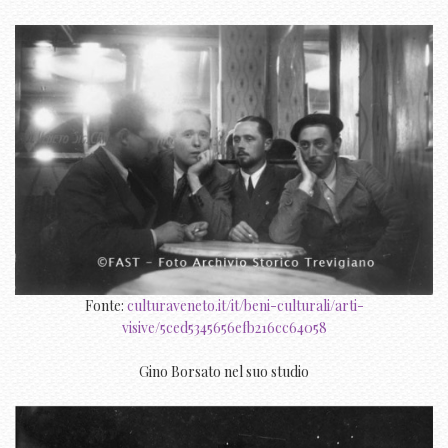
Fonte:
culturaveneto.it/it/beni-culturali/arti-
visive/5ced5345656efb216cc64058
Gino Borsato nel suo studio