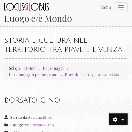
Menu
Toggl
navig
Luogo e/è Mondo
STORIA E CULTURA NEL
TERRITORIO TRA PIAVE E LIVENZA
Sei qui:
Home
Personaggi
Personaggi in primo piano
Borsato Gino
Borsato Gino
BORSATO GINO
Scritto da
Adriano Miolli
Categoria:
Borsato Gino