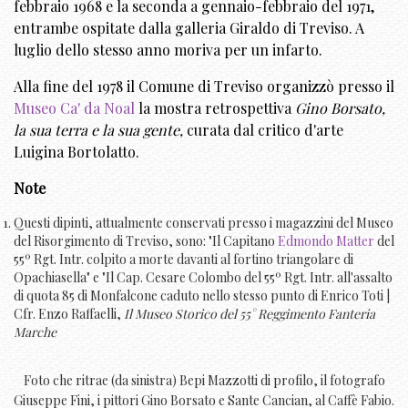
febbraio 1968 e la seconda a gennaio-febbraio del 1971,
entrambe ospitate dalla galleria Giraldo di Treviso. A
luglio dello stesso anno moriva per un infarto.
Alla fine del 1978 il Comune di Treviso organizzò presso il
Museo Ca' da Noal
la mostra retrospettiva
Gino Borsato,
la sua terra e la sua gente,
curata dal critico d'arte
Luigina Bortolatto.
Note
Questi dipinti, attualmente conservati presso i magazzini del Museo
del Risorgimento di Treviso, sono: "Il Capitano
Edmondo Matter
del
55º Rgt. Intr. colpito a morte davanti al fortino triangolare di
Opachiasella" e "Il Cap. Cesare Colombo del 55º Rgt. Intr. all'assalto
di quota 85 di Monfalcone caduto nello stesso punto di Enrico Toti |
Cfr. Enzo Raffaelli,
Il Museo Storico del 55° Reggimento Fanteria
Marche
Foto che ritrae (da sinistra) Bepi Mazzotti di profilo, il fotografo
Giuseppe Fini, i pittori Gino Borsato e Sante Cancian, al Caffè Fabio.