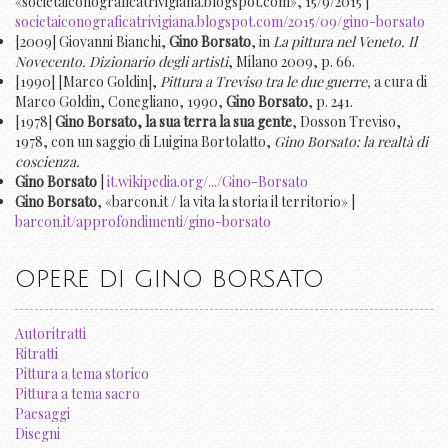
«societaiconograficatrivigiana.blogspot.com», 15/9/2015 |
societaiconograficatrivigiana.blogspot.com/2015/09/gino-borsato
[2009] Giovanni Bianchi,
Gino Borsato
, in
La pittura nel Veneto. Il
Novecento. Dizionario degli artisti
, Milano 2009, p. 66.
[1990] [Marco Goldin],
Pittura a Treviso tra le due guerre,
a cura di
Marco Goldin, Conegliano, 1990,
Gino Borsato
, p. 241.
[1978]
Gino Borsato, la sua terra la sua gente
, Dosson Treviso,
1978, con un saggio di Luigina Bortolatto,
Gino Borsato: la realtà di
coscienza.
Gino Borsato
|
it.wikipedia.org/.../Gino-Borsato
Gino Borsato
, «barcon.it / la vita la storia il territorio» |
barcon.it/approfondimenti/gino-borsato
OPERE DI GINO BORSATO
Autoritratti
Ritratti
Pittura a tema storico
Pittura a tema sacro
Paesaggi
Disegni