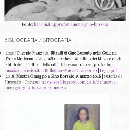
Fonte:
barcon.it/approfondimenti/gino-borsato
Bibliografia / Sitografia
[2020] Eugenio Manzato,
Ritratti di Gino Borsato nella Galleria
d’Arte Moderna
, «Attività&ricerche», Bollettino dei Musei e degli
Istituti della Cultura della città di Treviso, 1/2020, pp. 62-69 |
museicivicitreviso.it/.../Bollettino-Musei-Civici-2020
|
Leggi pdf
[2018]
Mostra Omaggio a Gino Borsato 15 marzo 2018
| Osteria da
Muscoli's - Treviso |
trevisosos.blogspot.com/2018/03/mostra-
omaggio-gino-borsato-15-marzo