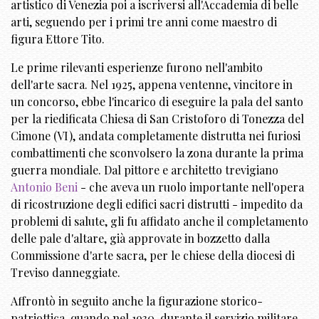
artistico di Venezia poi a iscriversi all'Accademia di belle
arti, seguendo per i primi tre anni come maestro di
figura Ettore Tito.
Le prime rilevanti esperienze furono nell'ambito
dell'arte sacra. Nel 1925, appena ventenne, vincitore in
un concorso, ebbe l'incarico di eseguire la pala del santo
per la riedificata Chiesa di San Cristoforo di Tonezza del
Cimone (VI), andata completamente distrutta nei furiosi
combattimenti che sconvolsero la zona durante la prima
guerra mondiale. Dal pittore e architetto trevigiano
Antonio Beni
- che aveva un ruolo importante nell'opera
di ricostruzione degli edifici sacri distrutti - impedito da
problemi di salute, gli fu affidato anche il completamento
delle pale d'altare, già approvate in bozzetto dalla
Commissione d'arte sacra, per le chiese della diocesi di
Treviso danneggiate.
Affrontò in seguito anche la figurazione storico-
patriottica, quando nel 1930, durante il servizio militare