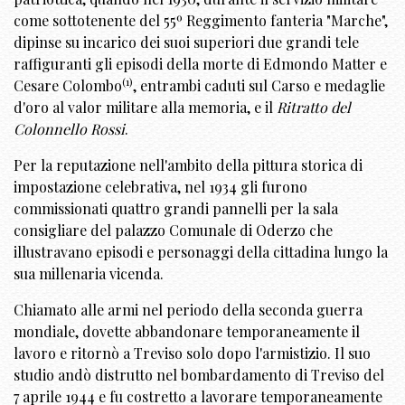
come sottotenente del 55º Reggimento fanteria "Marche",
dipinse su incarico dei suoi superiori due grandi tele
raffiguranti gli episodi della morte di Edmondo Matter e
(1)
Cesare Colombo
, entrambi caduti sul Carso e medaglie
d'oro al valor militare alla memoria, e il
Ritratto del
Colonnello Rossi
.
Per la reputazione nell'ambito della pittura storica di
impostazione celebrativa, nel 1934 gli furono
commissionati quattro grandi pannelli per la sala
consigliare del palazzo Comunale di Oderzo che
illustravano episodi e personaggi della cittadina lungo la
sua millenaria vicenda.
Chiamato alle armi nel periodo della seconda guerra
mondiale, dovette abbandonare temporaneamente il
lavoro e ritornò a Treviso solo dopo l'armistizio. Il suo
studio andò distrutto nel bombardamento di Treviso del
7 aprile 1944 e fu costretto a lavorare temporaneamente