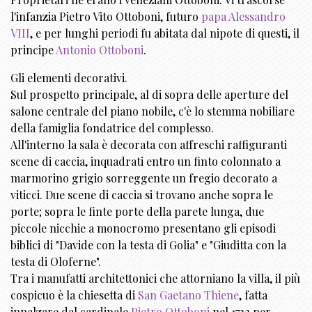
l'infanzia Pietro Vito Ottoboni, futuro
papa Alessandro
VIII
, e per lunghi periodi fu abitata dal nipote di questi, il
principe
Antonio Ottoboni
.
Gli elementi decorativi.
Sul prospetto principale, al di sopra delle aperture del
salone centrale del piano nobile, c'è lo stemma nobiliare
della famiglia fondatrice del complesso.
All'interno la sala è decorata con affreschi raffiguranti
scene di caccia, inquadrati entro un finto colonnato a
marmorino grigio sorreggente un fregio decorato a
viticci. Due scene di caccia si trovano anche sopra le
porte; sopra le finte porte della parete lunga, due
piccole nicchie a monocromo presentano gli episodi
biblici di "Davide con la testa di Golia" e "Giuditta con la
testa di Oloferne".
Tra i manufatti architettonici che attorniano la villa, il più
cospicuo è la chiesetta di
San Gaetano Thiene
, fatta
innalzare dal cardinale
Pietro Ottoboni
nel 1732 per