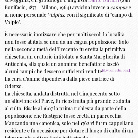
Bonifacio, 1877 – Milano, 1964) avvicina invece a
campus
e
al nome personale
Vulpius
, con il significato di "campo di
Volpio".
È necessario ipotizzare che per molti secoli la località
non fosse abitata se non da un'esigua popolazione. Solo
nella seconda metà del Trecento fu eretta la primitiva
chiesetta, un oratorio intitolato a Santa Margherita di
Antiochia, alla quale un anonimo benefattore lasciò
[it.wikipedia.org]
alcuni campi che dessero sufficienti rendite
.
La cura d'anime dipendeva dalla pieve matrice di
Oderzo.
La chiesetta, andata distrutta nel Cinquecento sotto
un'alluvione del Piave, fu ricostruita più grande e adatta
al culto. Risale al 1607 la prima richiesta da parte della
popolazione che Rustignè fosse eretta in parrocchia.
Mancando una canonica, solo nel 1762 vi fu un cappellano
residente e fu occasione per dotare il luogo di culto di un
tabernacolo e di un fonte battesimale.