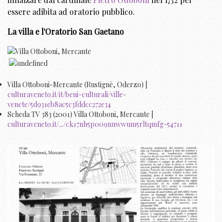
essere adibita ad oratorio pubblico.
La villa e l'Oratorio San Gaetano
Villa Ottoboni-Mercante (Rustignè, Oderzo) |
culturaveneto.it/it/beni-culturali/ville-
venete/5d931eb8ac5c3fddcc272e34
Scheda TV 383 (2001) Villa Ottoboni, Mercante |
culturaveneto.it/.../ck17nh5p009nuwwum5rltqmfg-54711