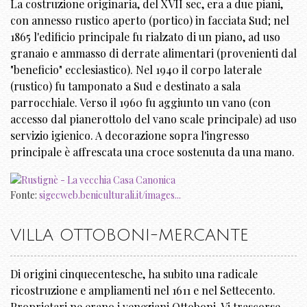
La costruzione originaria, del XVII sec, era a due piani,
con annesso rustico aperto (portico) in facciata Sud; nel
1865 l'edificio principale fu rialzato di un piano, ad uso
granaio e ammasso di derrate alimentari (provenienti dal
"beneficio" ecclesiastico). Nel 1940 il corpo laterale
(rustico) fu tamponato a Sud e destinato a sala
parrocchiale. Verso il 1960 fu aggiunto un vano (con
accesso dal pianerottolo del vano scale principale) ad uso
servizio igienico. A decorazione sopra l'ingresso
principale è affrescata una croce sostenuta da una mano.
Fonte:
sigecweb.beniculturali.it/images...
VILLA OTTOBONI-MERCANTE
Di origini cinquecentesche, ha subito una radicale
ricostruzione e ampliamenti nel 1611 e nel Settecento.
Proprietari ne erano i veneziani Ottoboni. Vi trascorse