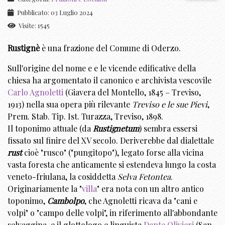
Pubblicato: 03 Luglio 2024
Visite: 1545
Rustignè
è una frazione del Comune di Oderzo.
Sull'origine del nome e e le vicende edificative della
chiesa ha argomentato il canonico e archivista vescovile
Carlo Agnoletti
(Giavera del Montello, 1845 – Treviso,
1913) nella sua opera più rilevante
Treviso e le sue Pievi
,
Prem. Stab. Tip. Ist. Turazza, Treviso, 1898.
Il toponimo attuale (da
Rustignetum
) sembra essersi
fissato sul finire del XV secolo. Deriverebbe dal dialettale
rust
cioè "rusco" ("pungitopo"), legato forse alla vicina
vasta foresta che anticamente si estendeva lungo la costa
veneto-friulana, la cosiddetta
Selva Fetontea
.
Originariamente la "
villa
" era nota con un altro antico
toponimo,
Cambolpo
, che Agnoletti ricava da "cani e
volpi" o "campo delle volpi", in riferimento all'abbondante
selvaggina, e il glottologo e linguista
Dante Olivieri
(San