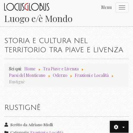
Menu
Toggl
navig
Luogo e/è Mondo
STORIA E CULTURA NEL
TERRITORIO TRA PIAVE E LIVENZA
Sei qui:
Home
Tra Piave e Livenza
Paesi del Monticano
Oderzo
Frazioni e Località
Rustignè
RUSTIGNÈ
Scritto da
Adriano Miolli
Categoria:
Frazioni e Località