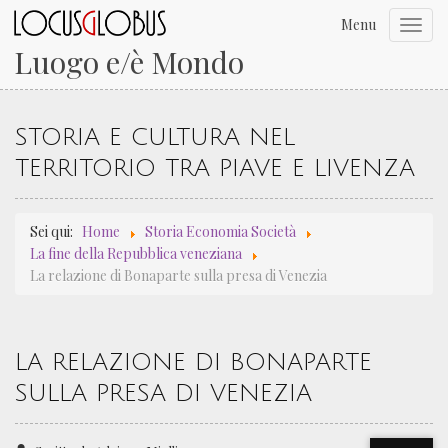
Menu
Toggl
navig
Luogo e/è Mondo
STORIA E CULTURA NEL
TERRITORIO TRA PIAVE E LIVENZA
Sei qui:
Home
Storia Economia Società
La fine della Repubblica veneziana
La relazione di Bonaparte sulla presa di Venezia
LA RELAZIONE DI BONAPARTE
SULLA PRESA DI VENEZIA