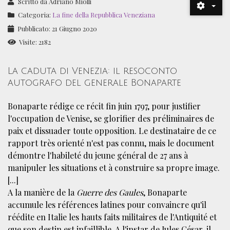
Scritto da
Adriano Miolli
Categoria:
La fine della Repubblica Veneziana
Pubblicato: 21 Giugno 2020
Visite: 2182
La caduta di Venezia: il resoconto
autografo del generale Bonaparte
Bonaparte rédige ce récit fin juin 1797, pour justifier
l'occupation de Venise, se glorifier des préliminaires de
paix et dissuader toute opposition. Le destinataire de ce
rapport très orienté n'est pas connu, mais le document
démontre l'habileté du jeune général de 27 ans à
manipuler les situations et à construire sa propre image.
[...]
A la manière de la
Guerre des Gaules
, Bonaparte
accumule les références latines pour convaincre qu'il
réédite en Italie les hauts faits militaires de l'Antiquité et
que son destin est infaillible. A l'instar de Jules César, il